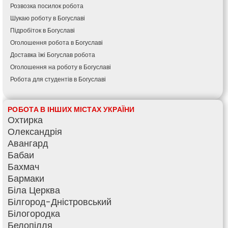
Розвозка посилок робота
Шукаю роботу в Богуславі
Підробіток в Богуславі
Оголошення робота в Богуславі
Доставка їжі Богуслав робота
Оголошення на роботу в Богуславі
Робота для студентів в Богуславі
РОБОТА В ІНШИХ МІСТАХ УКРАЇНИ
Охтирка
Олександрія
Авангард
Бабаи
Бахмач
Бармаки
Біла Церква
Білгород-Дністровський
Білогородка
Белопілля