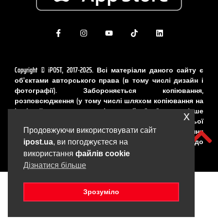
Copyright © iPOST, 2017-2025. Всі матеріали даного сайту є
об'єктами авторського права (в тому числі дизайн і
фотографії). Забороняється копіювання,
розповсюдження (у тому числі шляхом копіювання на
інші сайти та ресурси в Інтернеті) або будь-яке інше
x
використання інформації і об'єктів без попередньої
письмової згоди правовласника. Порушення
Продовжуючи використовувати сайт
авторських прав карається відповідно до
ipost.ua
, ви погоджуєтеся на
законодавства України.
використання
файлів cookie
Дізнатися більше
Зрозуміло