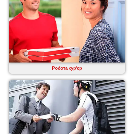
Кам’янське
Канів
Козятин
Київ
Кобеляки
Коцюбинське
Конотоп
Коростень
Корсунь-Шевченківський
Костопіль
Робота кур'єр
Ковель
Козин
Красноград
Кременчук
Кременець
Кривий Ріг
Кролевець
Кропивницький
Крихівці