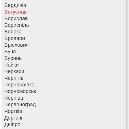
Бердичів
Богуслав
Борислав
Бориспіль
Боярка
Бровари
Брюховичі
Буча
Буринь
Чайки
Черкаси
Чернігів
Чорнобаївка
Чорноморськ
Чернівці
Червоноград
Чортків
Дергачі
Дніпро