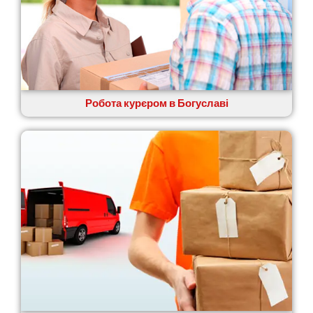
П’ятихатки
Роздільна
Рені
Решетилівка
Ромни
Рівне
Рудне
Робота курєром в Богуславі
Самбір
Щасливе
Шепетівка
Шостка
Шпола
Синельникове
Славута
Славутич
Слобожанське
Сміла
Софіївська Борщагівка
Сокільники
Солоницівка