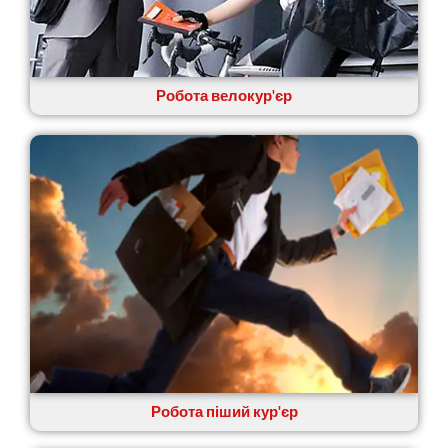
Крюківщина
Крижанівка
Ладижин
Лісники
Робота велокур'єр
Лиманка
Лозова
Лубни
Луцьк
Лука-Мелешківська
Львів
Малин
Марганець
Миргород
Мукачево
Нетішин
Ніжин
Микитинці
Миколаїв
Робота піший кур'єр
Нікополь
Новоолександрівка