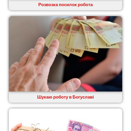
Розвозка посилок робота
Старокостянтинів
Старі Петрівці
Стебник
Стоянка
Стрий
Суми
Світловодськ
Святопетрівське
Тальне
Тарасівка
Тернопіль
Тернівка
Трускавець
Тульчин
Шукаю роботу в Богуславі
Українка
Умань
Ужгород
Узин
Васильків