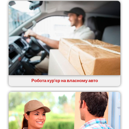
Новомосковськ
Новосілки
Нововолинськ
Обухів
Обухівка
Одеса
Острог
Павлоград
Переяслав
Первомайськ
Пісочин
Петриків
Робота кур'єр на власному авто
Петропавлівська Борщагівка
Підгородне
Погреби
Покров
Полтава
Прилуки
Путивль