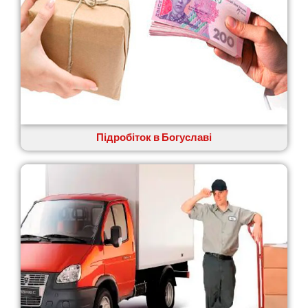
Великі Лази
Великий Омеляник
Верхнедніпровськ
Вільнянськ
Вінниця
Винники
Вишенки
Вишневе
Віта-Поштова
Підробіток в Богуславі
Вовчинець
Вознесенськ
Вишгород
Яготин
Южне
Южноукраїнськ
Запоріжжя
Зарічани
Зазим’я
Здолбунів
Жовті Води