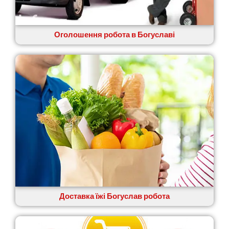
Житомир
Зміїв
Знам’янка
Оголошення робота в Богуславі
Звенигородка
Звягель
Доставка їжі Богуслав робота