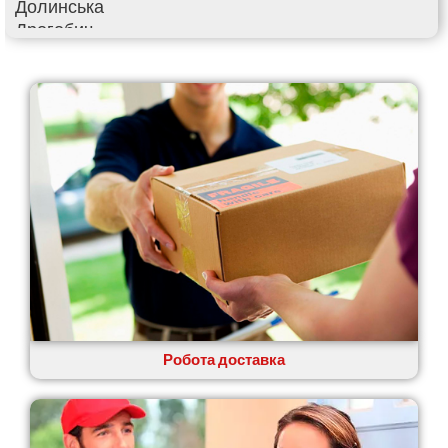
Долинська
Дрогобич
Фастів
Фонтанка
Гадяч
Гатне
Глеваха
Горішні Плавні
Гостомель
Харків
Херсон
Хмельницький
Хмільник
Ірпінь
Івано-Франківськ
Ізмаїл
Робота доставка
Кагарлик
Калуш
Кам’янець-Подільський
Кам’янка