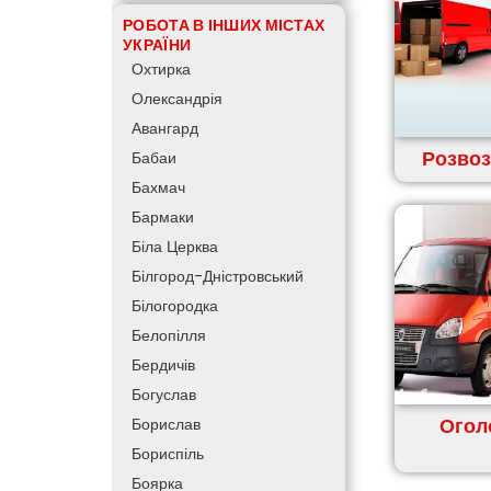
РОБОТА В ІНШИХ МІСТАХ
УКРАЇНИ
Охтирка
Олександрія
Авангард
Розвоз
Бабаи
Бахмач
Бармаки
Біла Церква
Білгород-Дністровський
Білогородка
Белопілля
Бердичів
Богуслав
Огол
Борислав
Бориспіль
Боярка