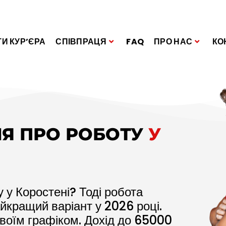
И КУР’ЄРА
СПІВПРАЦЯ
FAQ
ПРО НАС
КО
Я ПРО РОБОТУ
У
 у Коростені? Тоді робота
айкращий варіант у
2026
році.
воїм графіком. Дохід до
65000