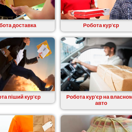
бота доставка
Робота кур'єр
та піший кур'єр
Робота кур'єр на власно
авто