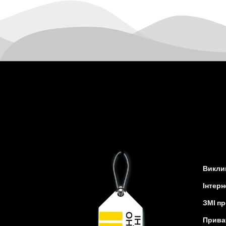
Кам’янка
Кам’янське
Канів
Козятин
Київ
Кобеляки
Коцюбинське
Конотоп
Коростень
Корсунь-Шевченківський
Костопіль
Ковель
Виклик
Козин
Красноград
Інтерн
Кременчук
ЗМІ пр
Кременець
Прива
Кривий Ріг