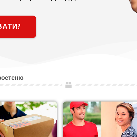
ВАТИ?
оростеню