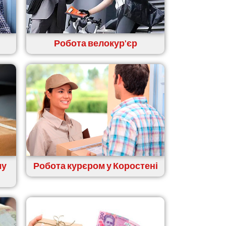
Робота велокур'єр
му
Робота курєром у Коростені