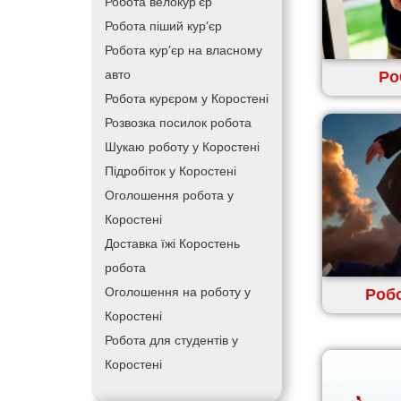
Робота велокур’єр
Робота піший кур’єр
Робота кур’єр на власному
Ро
авто
Робота курєром у Коростені
Розвозка посилок робота
Шукаю роботу у Коростені
Підробіток у Коростені
Оголошення робота у
Коростені
Доставка їжі Коростень
робота
Робо
Оголошення на роботу у
Коростені
Робота для студентів у
Коростені