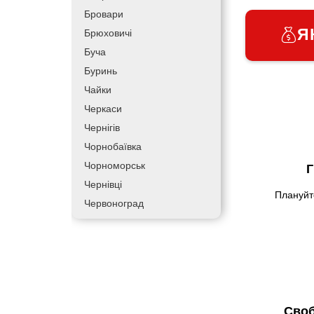
Бровари
Я
Брюховичі
Буча
Буринь
Чайки
Черкаси
Чернігів
Чорнобаївка
Чорноморськ
Г
Чернівці
Плануйт
Червоноград
Чортків
Дергачі
Дніпро
Долинська
Дрогобич
Своб