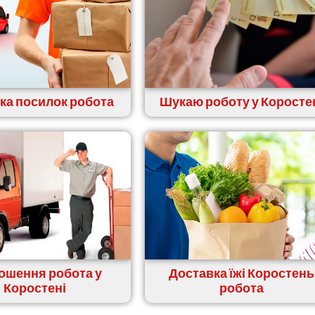
ка посилок робота
Шукаю роботу у Коросте
ошення робота у
Доставка їжі Коростень
Коростені
робота