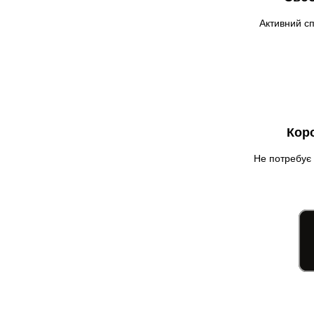
Фастів
Фонтанка
Активний сп
Гадяч
Гатне
Глеваха
Горішні Плавні
Гостомель
Кор
Харків
Херсон
Не потребує 
Хмельницький
Хмільник
Ірпінь
Івано-Франківськ
Ізмаїл
Кагарлик
Калуш
Кам’янець-Подільський