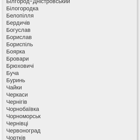
Білгород-Дністровський
Білогородка
Белопілля
Бердичів
Богуслав
Борислав
Бориспіль
Боярка
Бровари
Брюховичі
Буча
Буринь
Чайки
Черкаси
Чернігів
Чорнобаївка
Чорноморськ
Чернівці
Червоноград
Чортків