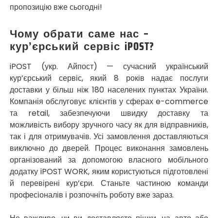
пропозицію вже сьогодні!
Прилуки
Путивль
П’ятихатки
Чому обрати саме нас –
Роздільна
кур’єрський сервіс iPOST?
Рені
Решетилівка
iPOST (укр. Айпост) — сучасний український
Ромни
кур’єрський сервіс, який 8 років надає послуги
Рівне
доставки у більш ніж 180 населених пунктах України.
Рудне
Компанія обслуговує клієнтів у сферах e-commerce
Самбір
та retail, забезпечуючи швидку доставку та
Щасливе
можливість вибору зручного часу як для відправників,
Шепетівка
так і для отримувачів. Усі замовлення доставляються
Шостка
виключно до дверей. Процес виконання замовлень
Шпола
організований за допомогою власного мобільного
Синельникове
додатку iPOST WORK, яким користуються підготовлені
Славута
й перевірені кур’єри. Станьте частиною команди
Славутич
професіоналів і розпочніть роботу вже зараз.
Слобожанське
Сміла