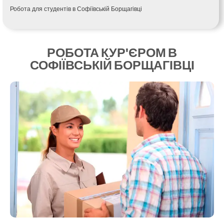
Калуш
Робота для студентів в Софіївській Борщагівці
Кам’янець-Подільський
Кам’янка
Кам’янське
Канів
РОБОТА КУР'ЄРОМ В
Козятин
СОФІЇВСЬКІЙ БОРЩАГІВЦІ
Київ
Кобеляки
Коцюбинське
Конотоп
Коростень
Корсунь-Шевченківський
Костопіль
Ковель
Козин
Красноград
Кременчук
Кременець
Кривий Ріг
Кролевець