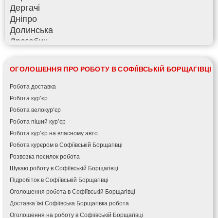
Дергачі
Дніпро
Долинська
Дрогобич
Фастів
Фонтанка
ОГОЛОШЕННЯ ПРО РОБОТУ В СОФІЇВСЬКІЙ БОРЩАГІВЦІ
Гадяч
Гатне
Робота доставка
Глеваха
Робота кур’єр
Горішні Плавні
Робота велокур’єр
Гостомель
Робота піший кур’єр
Харків
Робота кур’єр на власному авто
Херсон
Робота курєром в Софіївській Борщагівці
Хмельницький
Розвозка посилок робота
Хмільник
Шукаю роботу в Софіївській Борщагівці
Ірпінь
Підробіток в Софіївській Борщагівці
Івано-Франківськ
Оголошення робота в Софіївській Борщагівці
Ізмаїл
Доставка їжі Софіївська Борщагівка робота
Кагарлик
Оголошення на роботу в Софіївській Борщагівці