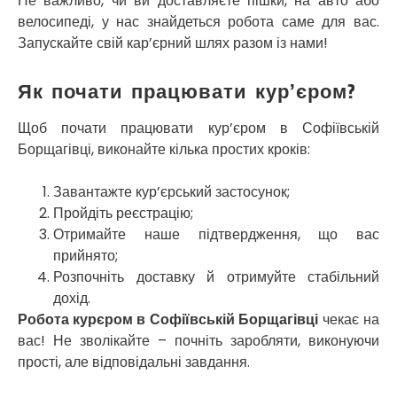
Не важливо, чи ви доставляєте пішки, на авто або
Софіївська Борщагівка
велосипеді, у нас знайдеться робота саме для вас.
Сокільники
Запускайте свій кар’єрний шлях разом із нами!
Солоницівка
Старокостянтинів
Як почати працювати кур’єром?
Старі Петрівці
Стебник
Стоянка
Щоб почати працювати кур’єром в Софіївській
Стрий
Борщагівці, виконайте кілька простих кроків:
Суми
Світловодськ
Завантажте кур’єрський застосунок;
Святопетрівське
Пройдіть реєстрацію;
Тальне
Отримайте наше підтвердження, що вас
Тарасівка
прийнято;
Тернопіль
Розпочніть доставку й отримуйте стабільний
Тернівка
дохід.
Трускавець
Робота курєром в Софіївській Борщагівці
чекає на
Тульчин
вас! Не зволікайте – почніть заробляти, виконуючи
Українка
прості, але відповідальні завдання.
Умань
Ужгород