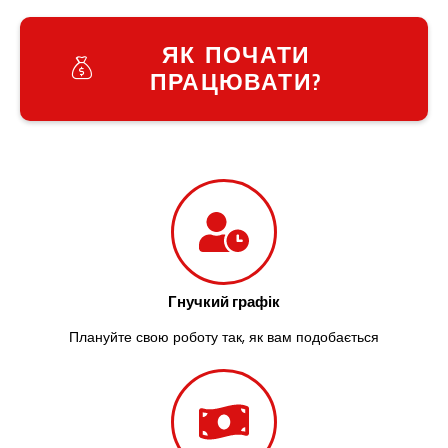
Узин
Васильків
ЯК ПОЧАТИ
Великі Лази
ПРАЦЮВАТИ?
Великий Омеляник
Верхнедніпровськ
Вільнянськ
Вінниця
Винники
Вишенки
Вишневе
Віта-Поштова
Вовчинець
Вознесенськ
Гнучкий графік
Вишгород
Плануйте свою роботу так, як вам подобається
Яготин
Южне
Южноукраїнськ
Запоріжжя
Зарічани