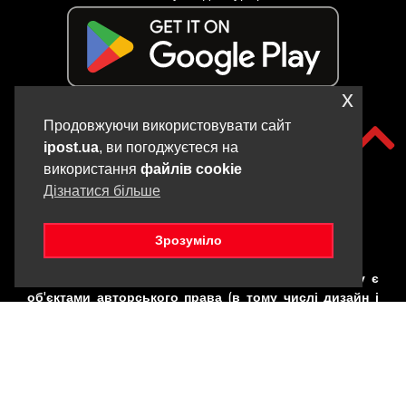
x
Продовжуючи використовувати сайт
ipost.ua
, ви погоджуєтеся на
використання
файлів cookie
Дізнатися більше
Зрозуміло
Copyright © iPOST, 2017-2025. Всі матеріали даного сайту є
об'єктами авторського права (в тому числі дизайн і
фотографії). Забороняється копіювання,
розповсюдження (у тому числі шляхом копіювання на
інші сайти та ресурси в Інтернеті) або будь-яке інше
використання інформації і об'єктів без попередньої
письмової згоди правовласника. Порушення