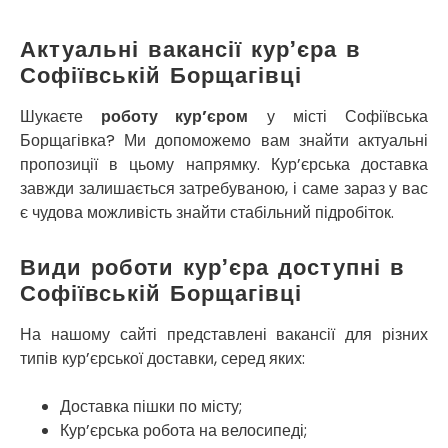
Кропивницький
Крихівці
Актуальні вакансії кур’єра в
Крюківщина
Софіївській Борщагівці
Крижанівка
Ладижин
Шукаєте
роботу кур’єром
у місті Софіївська
Лісники
Борщагівка? Ми допоможемо вам знайти актуальні
Лиманка
пропозиції в цьому напрямку. Кур’єрська доставка
Лозова
завжди залишається затребуваною, і саме зараз у вас
Лубни
є чудова можливість знайти стабільний підробіток.
Луцьк
Лука-Мелешківська
Види роботи кур’єра доступні в
Львів
Софіївській Борщагівці
Малин
Марганець
На нашому сайті представлені вакансії для різних
Миргород
типів кур’єрської доставки, серед яких:
Мукачево
Нетішин
Доставка пішки по місту;
Ніжин
Микитинці
Кур’єрська робота на велосипеді;