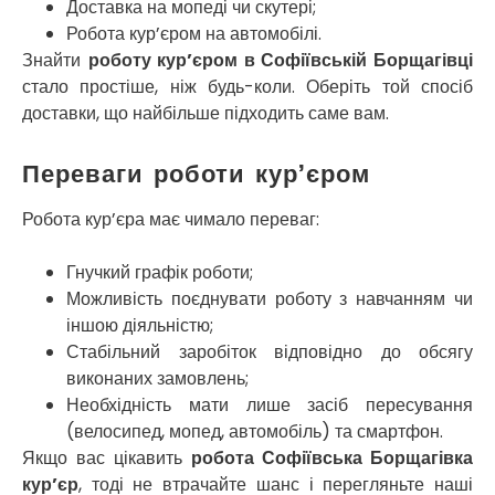
Миколаїв
Доставка на мопеді чи скутері;
Нікополь
Робота кур’єром на автомобілі.
Новоолександрівка
Знайти
роботу кур’єром в Софіївській Борщагівці
Новомосковськ
стало простіше, ніж будь-коли. Оберіть той спосіб
Новосілки
доставки, що найбільше підходить саме вам.
Нововолинськ
Обухів
Переваги роботи кур’єром
Обухівка
Одеса
Робота кур’єра має чимало переваг:
Острог
Павлоград
Гнучкий графік роботи;
Переяслав
Можливість поєднувати роботу з навчанням чи
Первомайськ
іншою діяльністю;
Пісочин
Стабільний заробіток відповідно до обсягу
Петриків
виконаних замовлень;
Петропавлівська Борщагівка
Необхідність мати лише засіб пересування
Підгородне
(велосипед, мопед, автомобіль) та смартфон.
Погреби
Якщо вас цікавить
робота Софіївська Борщагівка
Покров
кур’єр
, тоді не втрачайте шанс і перегляньте наші
Полтава