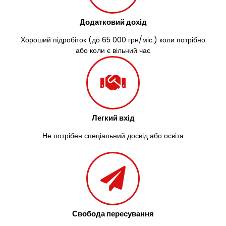
Зазим’я
Здолбунів
Додатковий дохід
Жовті Води
Житомир
Хороший підробіток (до 65 000 грн/міс.) коли потрібно
Зміїв
або коли є вільний час
Знам’янка
Звенигородка
Звягель
Легкий вхід
Не потрібен спеціальний досвід або освіта
Свобода пересування