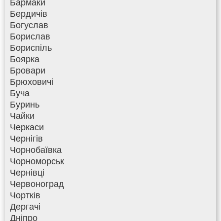
Бармаки
Бердичів
Богуслав
Борислав
Бориспіль
Боярка
Бровари
Брюховичі
Буча
Буринь
Чайки
Черкаси
Чернігів
Чорнобаївка
Чорноморськ
Чернівці
Червоноград
Чортків
Дергачі
Дніпро