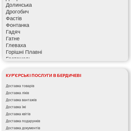
Долинська
Дрогобич
Фастів
Фонтанка
Гадяч
Гатне
Глеваха
Горішні Плавні
Гостомель
Харків
Херсон
КУР'ЄРСЬКІ ПОСЛУГИ В БЕРДИЧЕВІ
Хмельницький
Хмільник
Доставка товарів
Ірпінь
Доставка ліків
Івано-Франківськ
Доставка вантажів
Ізмаїл
Доставка їжі
Кагарлик
Доставка квітів
Калуш
Доставка подарунків
Кам’янець-Подільський
Доставка документів