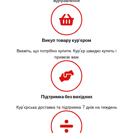
відправлення
Великі Лази
Великий Омеляник
Верхнедніпровськ
Вільнянськ
Вінниця
Винники
Викуп товару кур'єром
Вишенки
Вкажіть, що потрібно купити. Кур'єр швидко купить і
Вишневе
привезе вам
Віта-Поштова
Вовчинець
Вознесенськ
Вишгород
Яготин
Южне
Підтримка без вихідних
Южноукраїнськ
Кур'єрська доставка та підтримка 7 днів на тиждень
Запоріжжя
Зарічани
Зазим’я
Здолбунів