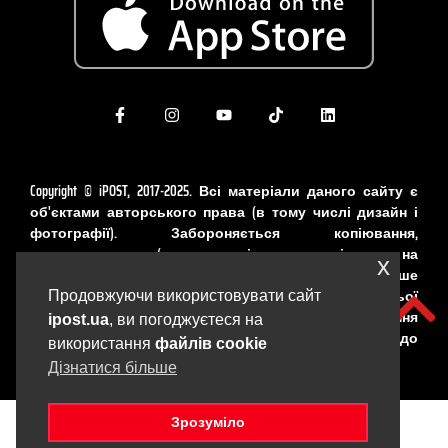
Copyright © iPOST, 2017-2025. Всі матеріали даного сайту є
об'єктами авторського права (в тому числі дизайн і
фотографії). Забороняється копіювання,
розповсюдження (у тому числі шляхом копіювання на
x
інші сайти та ресурси в Інтернеті) або будь-яке інше
використання інформації і об'єктів без попередньої
Продовжуючи використовувати сайт
письмової згоди правовласника. Порушення
ipost.ua
, ви погоджуєтеся на
авторських прав карається відповідно до
використання
файлів cookie
законодавства України.
Дізнатися більше
Зрозуміло