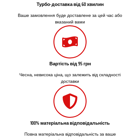
Солоницівка
Турбо-доставка від 60 хвилин
Старокостянтинів
Ваше замовлення буде доставлене за цей час або
Старі Петрівці
вказаний вами
Стебник
Стоянка
Стрий
Суми
Світловодськ
Святопетрівське
Вартість від 95 грн
Тальне
Тарасівка
Чесна, невисока ціна, що залежить від складності
Тернопіль
доставки
Тернівка
Трускавець
Тульчин
Українка
Умань
100% матеріальна відповідальність
Ужгород
Узин
Повна матеріальна відповідальність за ваше
Васильків