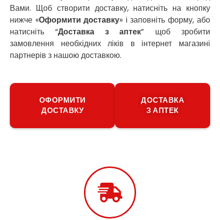
Вами. Щоб створити доставку, натисніть на кнопку
П’ятихатки
нижче «
Оформити доставку
» і заповніть форму, або
Роздільна
Рені
натисніть “
Доставка з аптек
” щоб зробити
Решетилівка
замовлення необхідних ліків в інтернет магазині
Ромни
партнерів з нашою доставкою.
Рівне
Рудне
Самбір
Щасливе
ОФОРМИТИ
ДОСТАВКА
ДОСТАВКУ
З АПТЕК
Шепетівка
Шостка
Шпола
Синельникове
Славута
Славутич
Слобожанське
Сміла
Софіївська Борщагівка
Сокільники