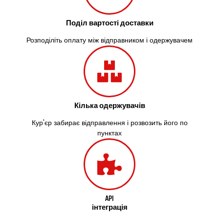
Жовті Води
Житомир
Поділ вартості доставки
Зміїв
Знам’янка
Розподіліть оплату між відправником і одержувачем
Звенигородка
Звягель
Охтирка
Олександрія
Авангард
Бабаи
Кілька одержувачів
Бахмач
Кур'єр забирає відправлення і розвозить його по
Бармаки
пунктах
Біла Церква
Білгород-Дністровський
Білогородка
Белопілля
API
інтеграція