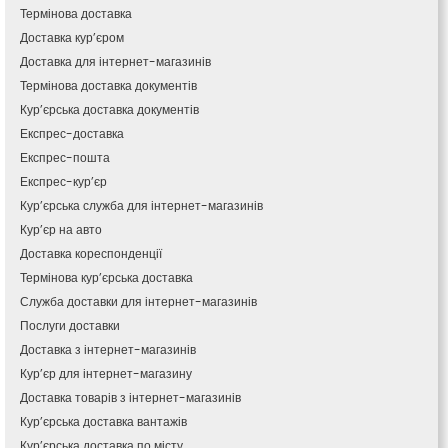
Кам’янка
Термінова доставка
Кам’янське
Доставка кур’єром
Канів
Доставка для інтернет-магазинів
Козятин
Термінова доставка документів
Київ
Кур’єрська доставка документів
Кобеляки
Експрес-доставка
Коцюбинське
Експрес-пошта
Конотоп
Експрес-кур’єр
Коростень
Кур’єрська служба для інтернет-магазинів
Корсунь-Шевченківський
Кур’єр на авто
Костопіль
Доставка кореспонденції
Ковель
Термінова кур’єрська доставка
Козин
Красноград
Служба доставки для інтернет-магазинів
Кременчук
Послуги доставки
Кременець
Доставка з інтернет-магазинів
Кривий Ріг
Кур’єр для інтернет-магазину
Кролевець
Доставка товарів з інтернет-магазинів
Кропивницький
Кур’єрська доставка вантажів
Крихівці
Кур’єрська доставка по місту