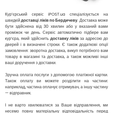
Новоолександрівка
Новомосковськ
Новосілки
Кур’єрський сервіс iPOST.ua спеціалізується на
Нововолинськ
швидкій
доставці ліків по Бердичеву
. Доставка може
Обухів
бути здійснена від 30 хвилин або у вказаний вами
Обухівка
проміжок чи день. Сервіс автоматично підбере вам
Одеса
кур’єра, який здійснить
доставку ліків
за адресою до
Острог
дверей і в визначені строки. Є також додаткові опції
Павлоград
замовлення: зворотна доставка, викуп потрібного вам
Переяслав
товару в магазині та доставка, а також можливі інші
Первомайськ
ваші доручення з доставки.
Пісочин
Петриків
Зручна оплата послуги з допомогою платіжної картки.
Петропавлівська Борщагівка
Також оплату ви можете розділити на частини:
Підгородне
наприклад, частина оплачує отримувач, а іншу частину
Погреби
— відправник.
Покров
Полтава
І не варто хвилюватися за Ваше відправлення, ми
Прилуки
несемо повну матеріальну відповідальність перед
Путивль