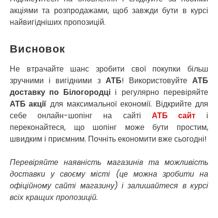
Старі Петрівці
акціями та розпродажами, щоб завжди бути в курсі
Стебник
найвигідніших пропозицій.
Стоянка
Стрий
Висновок
Суми
Світловодськ
Не втрачайте шанс зробити свої покупки більш
Святопетрівське
зручними і вигідними з
АТБ
! Використовуйте
АТБ
Тальне
доставку по Білогородці
і регулярно перевіряйте
Тарасівка
АТБ акції
для максимальної економії. Відкрийте для
Тернопіль
себе онлайн-шопінг на сайті
АТБ сайт
і
Тернівка
переконайтеся, що шопінг може бути простим,
Трускавець
швидким і приємним. Почніть економити вже сьогодні!
Тульчин
Українка
Перевіряйте наявність магазинів та можливість
Умань
доставки у своєму місті (це можна зробити на
Ужгород
офіційному сайті магазину) і залишайтеся в курсі
Узин
всіх кращих пропозицій.
Васильків
Великі Лази