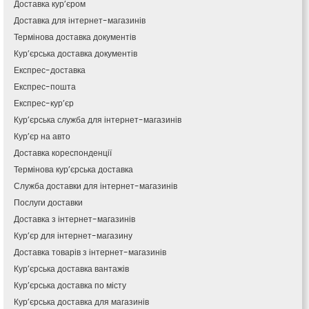
Доставка кур’єром
Канів
Доставка для інтернет-магазинів
Козятин
Термінова доставка документів
Київ
Кур’єрська доставка документів
Кобеляки
Експрес-доставка
Коцюбинське
Експрес-пошта
Конотоп
Експрес-кур’єр
Коростень
Кур’єрська служба для інтернет-магазинів
Корсунь-Шевченківський
Кур’єр на авто
Костопіль
Доставка кореспонденції
Ковель
Термінова кур’єрська доставка
Козин
Красноград
Служба доставки для інтернет-магазинів
Кременчук
Послуги доставки
Кременець
Доставка з інтернет-магазинів
Кривий Ріг
Кур’єр для інтернет-магазину
Кролевець
Доставка товарів з інтернет-магазинів
Кропивницький
Кур’єрська доставка вантажів
Крихівці
Кур’єрська доставка по місту
Крюківщина
Кур’єрська доставка для магазинів