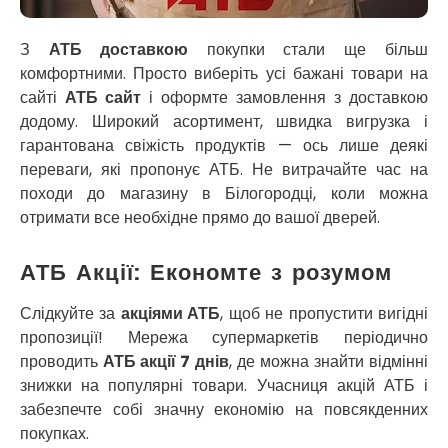
Новосілки
Нововолинськ
З
АТБ доставкою
покупки стали ще більш
Обухів
комфортними. Просто виберіть усі бажані товари на
Обухівка
сайті
АТБ сайт
і оформте замовлення з доставкою
Одеса
додому. Широкий асортимент, швидка вигрузка і
Острог
гарантована свіжість продуктів — ось лише деякі
Павлоград
переваги, які пропонує АТБ. Не витрачайте час на
Переяслав
походи до магазину в Білогородці, коли можна
Первомайськ
отримати все необхідне прямо до вашої дверей.
Пісочин
Петриків
АТБ Акції: Економте з розумом
Петропавлівська Борщагівка
Підгородне
Слідкуйте за
акціями АТБ
, щоб не пропустити вигідні
Погреби
пропозиції! Мережа супермаркетів періодично
Покров
проводить
АТБ акції 7 днів
, де можна знайти відмінні
Полтава
знижки на популярні товари. Учасниця акцій АТБ і
Прилуки
забезпечте собі значну економію на повсякденних
Путивль
покупках.
П’ятихатки