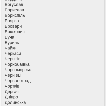
Богуслав
Борислав
Бориспіль
Боярка
Бровари
Брюховичі
Буча
Буринь
Чайки
Черкаси
Чернігів
Чорнобаївка
Чорноморськ
Чернівці
Червоноград
Чортків
Дергачі
Дніпро
Долинська