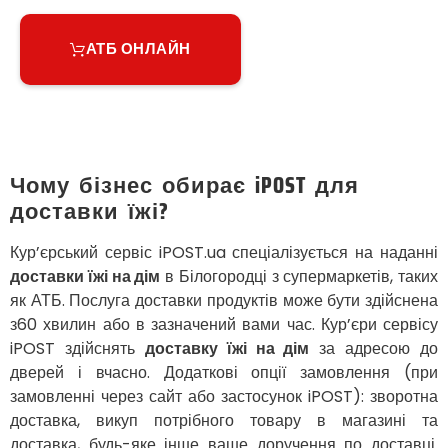
Великий Омеляник
Верхнедніпровськ
АТБ ОНЛАЙН
Вільнянськ
Вінниця
Винники
Вишенки
Вишневе
Віта-Поштова
Чому бізнес обирає iPOST для
Вовчинець
доставки їжі?
Вознесенськ
Вишгород
Кур’єрський сервіс iPOST.ua спеціалізується на наданні
Яготин
доставки їжі на дім
в Білогородці з супермаркетів, таких
Южне
як АТБ. Послуга доставки продуктів може бути здійснена
Южноукраїнськ
з60 хвилин або в зазначений вами час. Кур’єри сервісу
Запоріжжя
iPOST здійснять
доставку їжі на дім
за адресою до
Зарічани
дверей і вчасно. Додаткові опції замовлення (при
Зазим’я
замовленні через сайт або застосунок iPOST): зворотна
Здолбунів
доставка, викуп потрібного товару в магазині та
Жовті Води
доставка, будь-яке інше ваше доручення по доставці.
Житомир