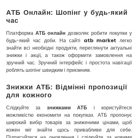
Роздільна
Рені
АТБ Онлайн: Шопінг у будь-який
Решетилівка
час
Ромни
Рівне
Платформа
АТБ онлайн
дозволяє робити покупки у
Рудне
будь-який час доби. На сайті
atb market
легко
Самбір
знайти всі необхідні продукти, переглянути актуальні
Щасливе
знижки і акції, а також оформити замовлення на
Шепетівка
зручний час. Зручний інтерфейс і простота навігації
Шостка
роблять шопінг швидким і приємним.
Шпола
Синельникове
Знижки АТБ: Відмінні пропозиції
Славута
для кожного
Славутич
Слобожанське
Слідкуйте за
знижками АТБ
і користуйтеся
Сміла
можливістю економити на покупках. АТБ пропонує
Софіївська Борщагівка
широкий вибір товарів за зниженими цінами, щоб
Сокільники
кожен міг знайти щось привабливе для себе.
Солоницівка
Підписуйтеся на оновлення і слідкуйте за новими
Старокостянтинів