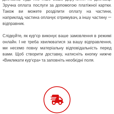
Зручна оплата послуги за допомогою платіжної картки.
Зміїв
Також ви можете розділити оплату на частини,
Знам’янка
Звенигородка
наприклад, частина оплачує отримувач, а іншу частину —
Звягель
відправник.
Охтирка
Олександрія
Слідкуйте, як кур’єр виконує ваше замовлення в режимі
Авангард
онлайн. І не треба хвилюватися за вашу відправлення,
Бабаи
ми несемо повну матеріальну відповідальність перед
Бахмач
вами. Щоб створити доставку, натисніть кнопку нижче
Бармаки
«Викликати кур’єра» та заповніть необхідні поля.
Біла Церква
Білгород-Дністровський
Білогородка
Белопілля