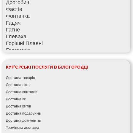
Дрогобич
Фастів
Фонтанка
Гадяч
Гатне
Глеваха
Горішні Плавні
Гостомель
Харків
Херсон
КУР'ЄРСЬКІ ПОСЛУГИ В БІЛОГОРОДЦІ
Хмельницький
Хмільник
Доставка товарів
Ірпінь
Доставка ліків
Івано-Франківськ
Доставка вантажів
Ізмаїл
Доставка їжі
Кагарлик
Доставка квітів
Калуш
Доставка подарунків
Кам’янець-Подільський
Доставка документів
Кам’янка
Термінова доставка
Кам’янське