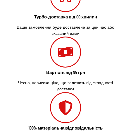
Сокільники
Солоницівка
Старокостянтинів
Турбо-доставка від 60 хвилин
Старі Петрівці
Ваше замовлення буде доставлене за цей час або
Стебник
вказаний вами
Стоянка
Стрий
Суми
Світловодськ
Святопетрівське
Тальне
Вартість від 95 грн
Тарасівка
Тернопіль
Чесна, невисока ціна, що залежить від складності
Тернівка
доставки
Трускавець
Тульчин
Українка
Умань
Ужгород
100% матеріальна відповідальність
Узин