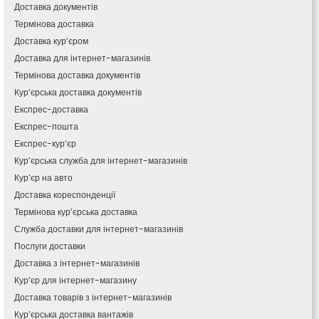
Кам’янець-Подільський
Доставка документів
Кам’янка
Термінова доставка
Кам’янське
Доставка кур’єром
Канів
Доставка для інтернет-магазинів
Козятин
Термінова доставка документів
Київ
Кур’єрська доставка документів
Кобеляки
Експрес-доставка
Коцюбинське
Експрес-пошта
Конотоп
Експрес-кур’єр
Коростень
Кур’єрська служба для інтернет-магазинів
Корсунь-Шевченківський
Кур’єр на авто
Костопіль
Доставка кореспонденції
Ковель
Термінова кур’єрська доставка
Козин
Красноград
Служба доставки для інтернет-магазинів
Кременчук
Послуги доставки
Кременець
Доставка з інтернет-магазинів
Кривий Ріг
Кур’єр для інтернет-магазину
Кролевець
Доставка товарів з інтернет-магазинів
Кропивницький
Кур’єрська доставка вантажів