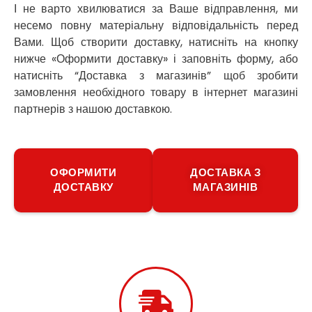
І не варто хвилюватися за Ваше відправлення, ми
Путивль
несемо повну матеріальну відповідальність перед
П’ятихатки
Вами. Щоб створити доставку, натисніть на кнопку
Роздільна
Рені
нижче «Оформити доставку» і заповніть форму, або
Решетилівка
натисніть “Доставка з магазинів” щоб зробити
Ромни
замовлення необхідного товару в інтернет магазині
Рівне
партнерів з нашою доставкою.
Рудне
Самбір
Щасливе
Шепетівка
ОФОРМИТИ
ДОСТАВКА З
Шостка
ДОСТАВКУ
МАГАЗИНІВ
Шпола
Синельникове
Славута
Славутич
Слобожанське
Сміла
Софіївська Борщагівка