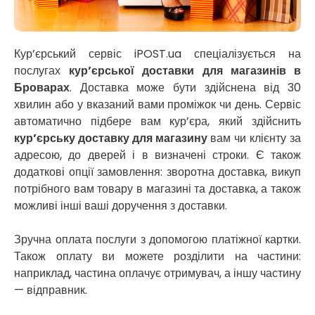
Нікополь
Новоолександрівка
Новомосковськ
Новосілки
Кур’єрський сервіс iPOST.ua спеціалізується на
Нововолинськ
послугах
кур’єрської доставки для магазинів в
Обухів
Броварах
. Доставка може бути здійснена від 30
Обухівка
хвилин або у вказаний вами проміжок чи день. Сервіс
Одеса
автоматично підбере вам кур’єра, який здійснить
Острог
кур’єрську доставку для магазину
вам чи клієнту за
Павлоград
адресою, до дверей і в визначені строки. Є також
Переяслав
додаткові опції замовлення: зворотна доставка, викуп
Первомайськ
потрібного вам товару в магазині та доставка, а також
Пісочин
можливі інші ваші доручення з доставки.
Петриків
Петропавлівська Борщагівка
Зручна оплата послуги з допомогою платіжної картки.
Підгородне
Також оплату ви можете розділити на частини:
Погреби
наприклад, частина оплачує отримувач, а іншу частину
Покров
— відправник.
Полтава
Прилуки