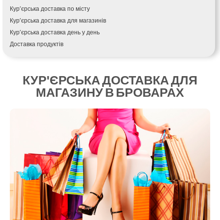
Крихівці
Кур’єрська доставка по місту
Крюківщина
Кур’єрська доставка для магазинів
Крижанівка
Кур’єрська доставка день у день
Ладижин
Доставка продуктів
Лісники
Купити і доставити
Лиманка
Зворотна доставка
Лозова
КУР'ЄРСЬКА ДОСТАВКА ДЛЯ
Швидка кур’єрська доставка
Лубни
МАГАЗИНУ В БРОВАРАХ
Доставка за 60 хвилин
Луцьк
Доставити товар клієнту
Лука-Мелешківська
Замовлення їжі на дім
Львів
АТБ доставка
Малин
Сільпо доставка
Марганець
Варус доставка
Миргород
Ашан доставка
Мукачево
Нетішин
Ніжин
Микитинці
Миколаїв