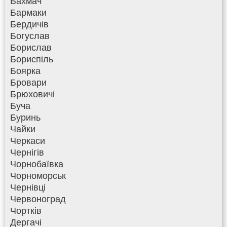
Бахмач
Бармаки
Бердичів
Богуслав
Борислав
Бориспіль
Боярка
Бровари
Брюховичі
Буча
Буринь
Чайки
Черкаси
Чернігів
Чорнобаївка
Чорноморськ
Чернівці
Червоноград
Чортків
Дергачі