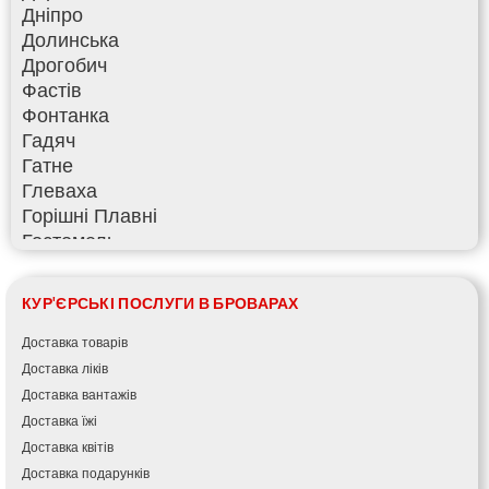
Дніпро
Долинська
Дрогобич
Фастів
Фонтанка
Гадяч
Гатне
Глеваха
Горішні Плавні
Гостомель
Харків
Херсон
КУР'ЄРСЬКІ ПОСЛУГИ В БРОВАРАХ
Хмельницький
Хмільник
Доставка товарів
Ірпінь
Доставка ліків
Івано-Франківськ
Доставка вантажів
Ізмаїл
Доставка їжі
Кагарлик
Доставка квітів
Калуш
Доставка подарунків