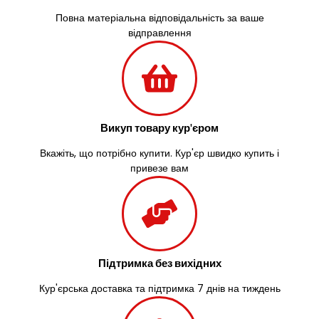
Васильків
Повна матеріальна відповідальність за ваше
Великі Лази
відправлення
Великий Омеляник
Верхнедніпровськ
Вільнянськ
Вінниця
Винники
Вишенки
Викуп товару кур'єром
Вишневе
Вкажіть, що потрібно купити. Кур'єр швидко купить і
Віта-Поштова
привезе вам
Вовчинець
Вознесенськ
Вишгород
Яготин
Южне
Южноукраїнськ
Підтримка без вихідних
Запоріжжя
Кур'єрська доставка та підтримка 7 днів на тиждень
Зарічани
Зазим’я