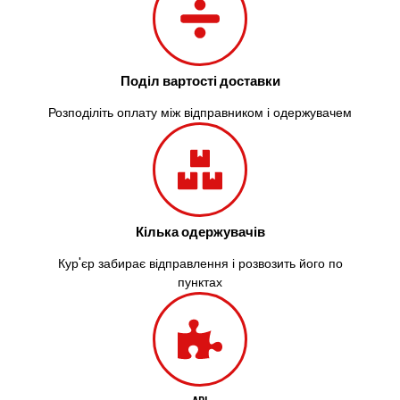
Здолбунів
Жовті Води
Житомир
Зміїв
Поділ вартості доставки
Знам’янка
Звенигородка
Розподіліть оплату між відправником і одержувачем
Звягель
Охтирка
Олександрія
Авангард
Бабаи
Бахмач
Кілька одержувачів
Бармаки
Кур'єр забирає відправлення і розвозить його по
Біла Церква
пунктах
Білгород-Дністровський
Білогородка
Белопілля