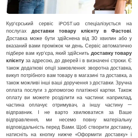
Нікополь
Новоолександрівка
Новомосковськ
Новосілки
Кур’єрський сервіс iPOST.ua спеціалізується на
Нововолинськ
послугах
доставки товару клієнту в Фастові
.
Обухів
Доставка може бути здійснена від 30 хвилин або у
Обухівка
вказаний вами проміжок чи день. Сервіс автоматично
Одеса
підбере вам кур’єра, який здійснить
доставку товару
Острог
клієнту
за адресою, до дверей і в визначені строки. Є
Павлоград
також додаткові опції замовлення: зворотна доставка,
Переяслав
викуп потрібного вам товару в магазині та доставка, а
Первомайськ
також можливі інші ваші доручення з доставки. Зручна
Пісочин
оплата послуги з допомогою платіжної картки. Також
Петриків
оплату ви можете розділити на частини: наприклад,
Петропавлівська Борщагівка
частина оплачує отримувач, а іншу частину —
Підгородне
відправник. І не варто хвилюватися за Ваше
Погреби
відправлення, ми несемо повну матеріальну
Покров
відповідальність перед Вами. Щоб створити доставку,
Полтава
натисніть на кнопку нижче «Оформити доставку» і
Прилуки