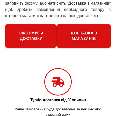
заповніть форму, або натисніть “Доставка з магазинів”
Путивль
щоб зробити замовлення необхідного товару в
П’ятихатки
інтернет магазині партнерів з нашою доставкою.
Роздільна
Рені
Решетилівка
ОФОРМИТИ
ДОСТАВКА З
Ромни
ДОСТАВКУ
МАГАЗИНІВ
Рівне
Рудне
Самбір
Щасливе
Шепетівка
Шостка
Шпола
Синельникове
Славута
Славутич
Слобожанське
Турбо-доставка від 60 хвилин
Сміла
Ваше замовлення буде доставлене за цей час або
Софіївська Борщагівка
вказаний вами