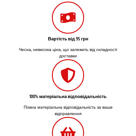
Сокільники
Солоницівка
Старокостянтинів
Старі Петрівці
Стебник
Стоянка
Вартість від 95 грн
Стрий
Чесна, невисока ціна, що залежить від складності
Суми
доставки
Світловодськ
Святопетрівське
Тальне
Тарасівка
Тернопіль
Тернівка
100% матеріальна відповідальність
Трускавець
Тульчин
Повна матеріальна відповідальність за ваше
Українка
відправлення
Умань
Ужгород
Узин