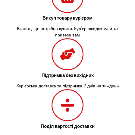
Васильків
Великі Лази
Викуп товару кур'єром
Великий Омеляник
Верхнедніпровськ
Вкажіть, що потрібно купити. Кур'єр швидко купить і
Вільнянськ
привезе вам
Вінниця
Винники
Вишенки
Вишневе
Віта-Поштова
Вовчинець
Підтримка без вихідних
Вознесенськ
Кур'єрська доставка та підтримка 7 днів на тиждень
Вишгород
Яготин
Южне
Южноукраїнськ
Запоріжжя
Зарічани
Поділ вартості доставки
Зазим’я