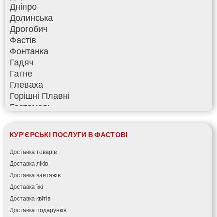
Дніпро
Долинська
Дрогобич
Фастів
Фонтанка
Гадяч
Гатне
Глеваха
Горішні Плавні
Гостомель
Харків
Херсон
КУР'ЄРСЬКІ ПОСЛУГИ В ФАСТОВІ
Хмельницький
Хмільник
Доставка товарів
Ірпінь
Доставка ліків
Івано-Франківськ
Доставка вантажів
Ізмаїл
Доставка їжі
Кагарлик
Доставка квітів
Калуш
Доставка подарунків