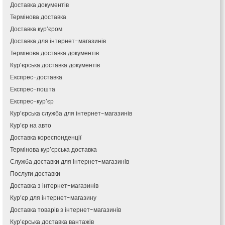
Кам’янець-Подільський
Доставка документів
Кам’янка
Термінова доставка
Кам’янське
Доставка кур’єром
Канів
Доставка для інтернет-магазинів
Козятин
Термінова доставка документів
Київ
Кур’єрська доставка документів
Кобеляки
Експрес-доставка
Коцюбинське
Експрес-пошта
Конотоп
Експрес-кур’єр
Коростень
Кур’єрська служба для інтернет-магазинів
Корсунь-Шевченківський
Кур’єр на авто
Костопіль
Доставка кореспонденції
Ковель
Термінова кур’єрська доставка
Козин
Красноград
Служба доставки для інтернет-магазинів
Кременчук
Послуги доставки
Кременець
Доставка з інтернет-магазинів
Кривий Ріг
Кур’єр для інтернет-магазину
Кролевець
Доставка товарів з інтернет-магазинів
Кропивницький
Кур’єрська доставка вантажів