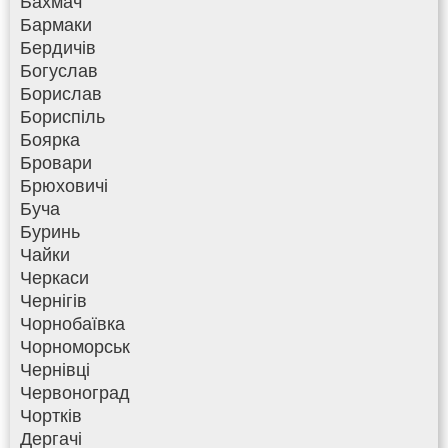
Бахмач
Бармаки
Бердичів
Богуслав
Борислав
Бориспіль
Боярка
Бровари
Брюховичі
Буча
Буринь
Чайки
Черкаси
Чернігів
Чорнобаївка
Чорноморськ
Чернівці
Червоноград
Чортків
Дергачі