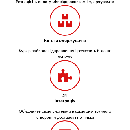
Здолбунів
Розподіліть оплату між відправником і одержувачем
Жовті Води
Житомир
Зміїв
Знам’янка
Звенигородка
Кілька одержувачів
Звягель
Охтирка
Кур'єр забирає відправлення і розвозить його по
Олександрія
пунктах
Авангард
Бабаи
Бахмач
Бармаки
Біла Церква
Білгород-Дністровський
API
інтеграція
Білогородка
Белопілля
Об'єднайте свою систему з нашою для зручного
створення доставок і не тільки