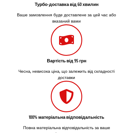
Софіївська Борщагівка
Турбо-доставка від 60 хвилин
Сокільники
Ваше замовлення буде доставлене за цей час або
Солоницівка
вказаний вами
Старокостянтинів
Старі Петрівці
Стебник
Стоянка
Стрий
Суми
Вартість від 95 грн
Світловодськ
Святопетрівське
Чесна, невисока ціна, що залежить від складності
Тальне
доставки
Тарасівка
Тернопіль
Тернівка
Трускавець
Тульчин
100% матеріальна відповідальність
Українка
Умань
Повна матеріальна відповідальність за ваше
Ужгород