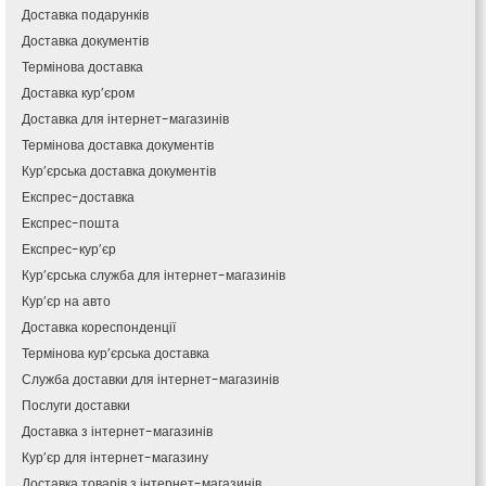
Калуш
Доставка подарунків
Кам’янець-Подільський
Доставка документів
Кам’янка
Термінова доставка
Кам’янське
Доставка кур’єром
Канів
Доставка для інтернет-магазинів
Козятин
Термінова доставка документів
Київ
Кур’єрська доставка документів
Кобеляки
Експрес-доставка
Коцюбинське
Експрес-пошта
Конотоп
Експрес-кур’єр
Коростень
Кур’єрська служба для інтернет-магазинів
Корсунь-Шевченківський
Кур’єр на авто
Костопіль
Доставка кореспонденції
Ковель
Термінова кур’єрська доставка
Козин
Красноград
Служба доставки для інтернет-магазинів
Кременчук
Послуги доставки
Кременець
Доставка з інтернет-магазинів
Кривий Ріг
Кур’єр для інтернет-магазину
Кролевець
Доставка товарів з інтернет-магазинів