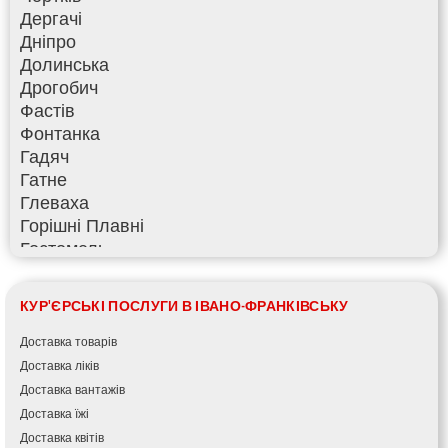
Дергачі
Дніпро
Долинська
Дрогобич
Фастів
Фонтанка
Гадяч
Гатне
Глеваха
Горішні Плавні
Гостомель
Харків
Херсон
КУР'ЄРСЬКІ ПОСЛУГИ В ІВАНО-ФРАНКІВСЬКУ
Хмельницький
Хмільник
Доставка товарів
Ірпінь
Доставка ліків
Івано-Франківськ
Доставка вантажів
Ізмаїл
Доставка їжі
Кагарлик
Доставка квітів