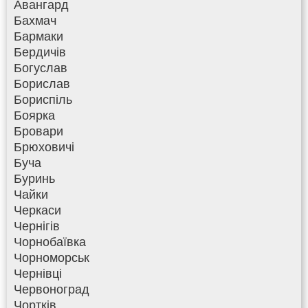
Авангард
Бахмач
Бармаки
Бердичів
Богуслав
Борислав
Бориспіль
Боярка
Бровари
Брюховичі
Буча
Буринь
Чайки
Черкаси
Чернігів
Чорнобаївка
Чорноморськ
Чернівці
Червоноград
Чортків