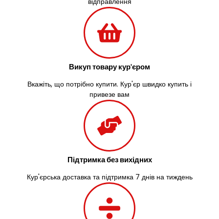
відправлення
Узин
Васильків
Великі Лази
Великий Омеляник
Верхнедніпровськ
Вільнянськ
Викуп товару кур'єром
Вінниця
Вкажіть, що потрібно купити. Кур'єр швидко купить і
Винники
привезе вам
Вишенки
Вишневе
Віта-Поштова
Вовчинець
Вознесенськ
Вишгород
Підтримка без вихідних
Яготин
Кур'єрська доставка та підтримка 7 днів на тиждень
Южне
Южноукраїнськ
Запоріжжя
Зарічани