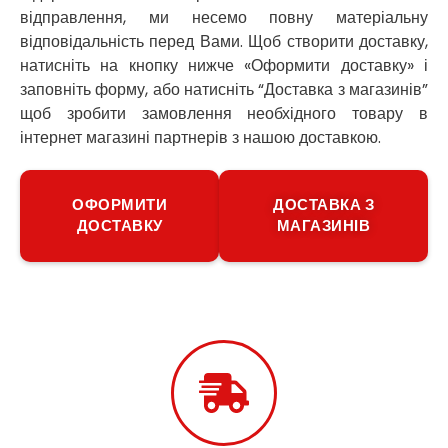
відправлення, ми несемо повну матеріальну
Прилуки
відповідальність перед Вами. Щоб створити доставку,
Путивль
натисніть на кнопку нижче «Оформити доставку» і
П’ятихатки
Роздільна
заповніть форму, або натисніть “Доставка з магазинів”
Рені
щоб зробити замовлення необхідного товару в
Решетилівка
інтернет магазині партнерів з нашою доставкою.
Ромни
Рівне
Рудне
ОФОРМИТИ
ДОСТАВКА З
ДОСТАВКУ
МАГАЗИНІВ
Самбір
Щасливе
Шепетівка
Шостка
Шпола
Синельникове
Славута
Славутич
Слобожанське
Сміла