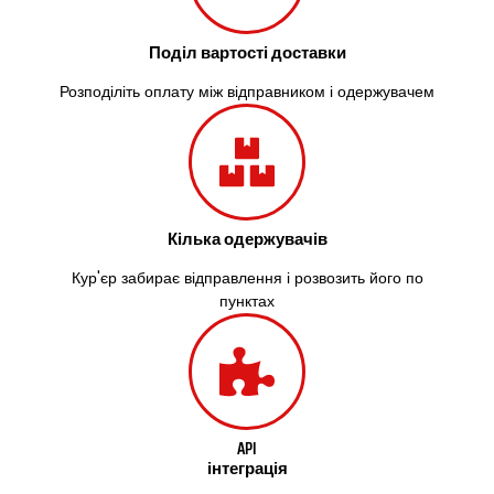
Зазим’я
Здолбунів
Поділ вартості доставки
Жовті Води
Житомир
Розподіліть оплату між відправником і одержувачем
Зміїв
Знам’янка
Звенигородка
Звягель
Охтирка
Кілька одержувачів
Олександрія
Авангард
Кур'єр забирає відправлення і розвозить його по
Бабаи
пунктах
Бахмач
Бармаки
Біла Церква
Білгород-Дністровський
Білогородка
Белопілля
API
інтеграція