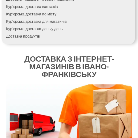
Кропивницький
Кур’єрська доставка вантажів
Крихівці
Кур’єрська доставка по місту
Крюківщина
Кур’єрська доставка для магазинів
Крижанівка
Кур’єрська доставка день у день
Ладижин
Доставка продуктів
Лісники
Купити і доставити
Лиманка
Зворотна доставка
Лозова
ДОСТАВКА З ІНТЕРНЕТ-
Швидка кур’єрська доставка
Лубни
МАГАЗИНІВ В ІВАНО-
Доставка за 60 хвилин
Луцьк
ФРАНКІВСЬКУ
Доставити товар клієнту
Лука-Мелешківська
Замовлення їжі на дім
Львів
АТБ доставка
Малин
Сільпо доставка
Марганець
Варус доставка
Миргород
Ашан доставка
Мукачево
Нетішин
Ніжин
Микитинці