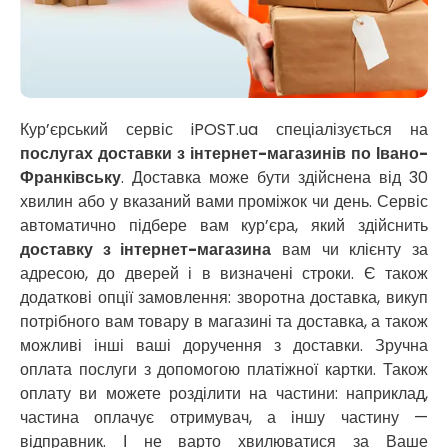
Миколаїв
Нікополь
Новоолександрівка
Новомосковськ
Новосілки
Нововолинськ
Кур’єрський сервіс iPOST.ua спеціалізується на
Обухів
послугах доставки з інтернет-магазинів по Івано-
Обухівка
Франківську
. Доставка може бути здійснена від 30
Одеса
хвилин або у вказаний вами проміжок чи день. Сервіс
Острог
автоматично підбере вам кур’єра, який здійснить
Павлоград
доставку з інтернет-магазина
вам чи клієнту за
Переяслав
адресою, до дверей і в визначені строки. Є також
Первомайськ
додаткові опції замовлення: зворотна доставка, викуп
Пісочин
потрібного вам товару в магазині та доставка, а також
Петриків
можливі інші ваші доручення з доставки. Зручна
Петропавлівська Борщагівка
оплата послуги з допомогою платіжної картки. Також
Підгородне
оплату ви можете розділити на частини: наприклад,
Погреби
частина оплачує отримувач, а іншу частину —
Покров
відправник. І не варто хвилюватися за Ваше
Полтава