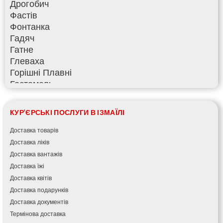
Дрогобич
Фастів
Фонтанка
Гадяч
Гатне
Глеваха
Горішні Плавні
Гостомель
Харків
Херсон
КУР'ЄРСЬКІ ПОСЛУГИ В ІЗМАЇЛІ
Хмельницький
Хмільник
Доставка товарів
Ірпінь
Доставка ліків
Івано-Франківськ
Доставка вантажів
Ізмаїл
Доставка їжі
Кагарлик
Доставка квітів
Калуш
Доставка подарунків
Кам’янець-Подільський
Доставка документів
Кам’янка
Термінова доставка
Кам’янське