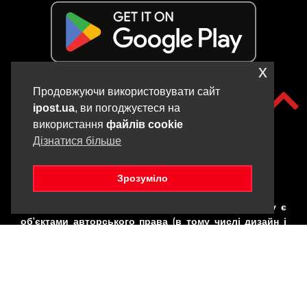
x
Продовжуючи використовувати сайт
ipost.ua
, ви погоджуєтеся на
використання
файлів cookie
Дізнатися більше
Зрозуміло
Copyright © iPOST, 2017-2025. Всі матеріали даного сайту є
об'єктами авторського права (в тому числі дизайн і
фотографії). Забороняється копіювання,
розповсюдження (у тому числі шляхом копіювання на
інші сайти та ресурси в Інтернеті) або будь-яке інше
використання інформації і об'єктів без попередньої
письмової згоди правовласника. Порушення