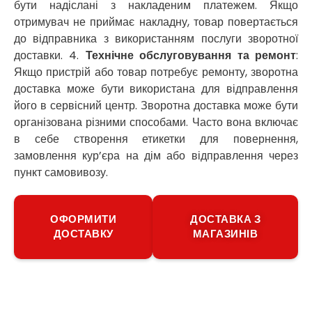
бути надіслані з накладеним платежем. Якщо
Роздільна
отримувач не приймає накладну, товар повертається
Рені
Решетилівка
до відправника з використанням послуги зворотної
Ромни
доставки. 4.
Технічне обслуговування та ремонт
:
Рівне
Якщо пристрій або товар потребує ремонту, зворотна
Рудне
доставка може бути використана для відправлення
Самбір
його в сервісний центр. Зворотна доставка може бути
Щасливе
організована різними способами. Часто вона включає
Шепетівка
в себе створення етикетки для повернення,
Шостка
замовлення кур’єра на дім або відправлення через
Шпола
пункт самовивозу.
Синельникове
Славута
Славутич
ОФОРМИТИ
ДОСТАВКА З
Слобожанське
ДОСТАВКУ
МАГАЗИНІВ
Сміла
Софіївська Борщагівка
Сокільники
Солоницівка
Старокостянтинів