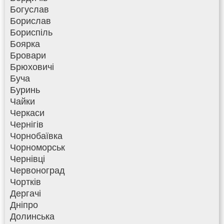
Богуслав
Борислав
Бориспіль
Боярка
Бровари
Брюховичі
Буча
Буринь
Чайки
Черкаси
Чернігів
Чорнобаївка
Чорноморськ
Чернівці
Червоноград
Чортків
Дергачі
Дніпро
Долинська