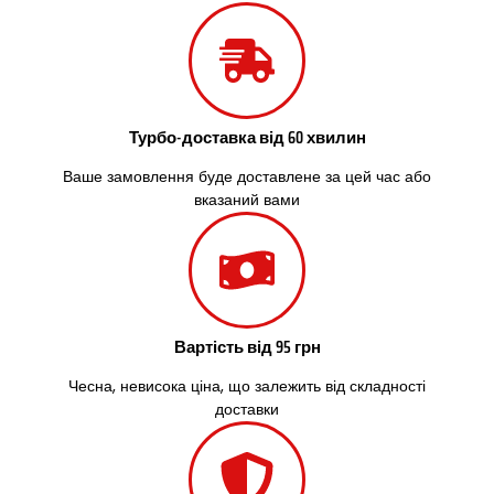
Старі Петрівці
Стебник
Стоянка
Стрий
Суми
Турбо-доставка від 60 хвилин
Світловодськ
Святопетрівське
Ваше замовлення буде доставлене за цей час або
Тальне
вказаний вами
Тарасівка
Тернопіль
Тернівка
Трускавець
Тульчин
Вартість від 95 грн
Українка
Умань
Чесна, невисока ціна, що залежить від складності
Ужгород
доставки
Узин
Васильків
Великі Лази