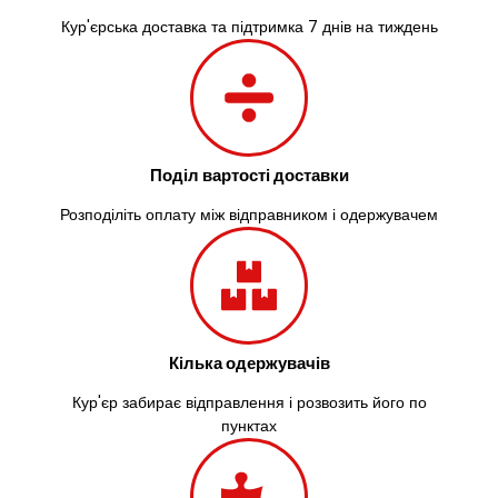
Зміїв
Кур'єрська доставка та підтримка 7 днів на тиждень
Знам’янка
Звенигородка
Звягель
Охтирка
Олександрія
Поділ вартості доставки
Авангард
Бабаи
Розподіліть оплату між відправником і одержувачем
Бахмач
Бармаки
Біла Церква
Білгород-Дністровський
Білогородка
Белопілля
Кілька одержувачів
Кур'єр забирає відправлення і розвозить його по
пунктах