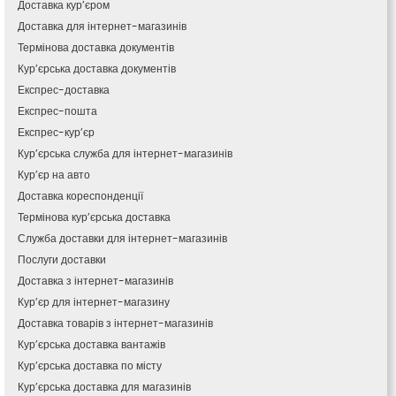
Доставка кур’єром
Канів
Доставка для інтернет-магазинів
Козятин
Термінова доставка документів
Київ
Кур’єрська доставка документів
Кобеляки
Експрес-доставка
Коцюбинське
Експрес-пошта
Конотоп
Експрес-кур’єр
Коростень
Кур’єрська служба для інтернет-магазинів
Корсунь-Шевченківський
Кур’єр на авто
Костопіль
Доставка кореспонденції
Ковель
Термінова кур’єрська доставка
Козин
Красноград
Служба доставки для інтернет-магазинів
Кременчук
Послуги доставки
Кременець
Доставка з інтернет-магазинів
Кривий Ріг
Кур’єр для інтернет-магазину
Кролевець
Доставка товарів з інтернет-магазинів
Кропивницький
Кур’єрська доставка вантажів
Крихівці
Кур’єрська доставка по місту
Крюківщина
Кур’єрська доставка для магазинів