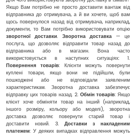
Новосілки
Якщо Вам потрібно не просто доставити вантаж від
Нововолинськ
відправника до отримувача, а й ви хочете, щоб вам
Обухів
щось повернулося назад від отримувача, наприклад,
Обухівка
документи, то Вам потрібно використовувати опцію
Одеса
зворотної доставки
.
Зворотна доставка
— це
Острог
послуга, що дозволяє відправити товар назад до
Павлоград
відправника або в магазин. Вона часто
Переяслав
використовується в наступних ситуаціях: 1.
Первомайськ
Повернення товарів
: Клієнти можуть повернути
Пісочин
куплені товари, якщо вони не підійшли, були
Петриків
пошкоджені або не відповідали заявленим
Петропавлівська Борщагівка
характеристикам. Зворотна доставка забезпечує
Підгородне
відправку цих товарів назад. 2.
Обмін товарів
: Якщо
Погреби
клієнт хоче обміняти товар на інший (наприклад,
Покров
іншого розміру, кольору або моделі), зворотна
Полтава
доставка дозволяє повернути старий товар і
Прилуки
доставити новий. 3.
Доставки з накладеним
Путивль
платежем
: У деяких випадках відправлення можуть
П’ятихатки