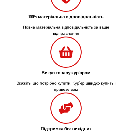
Великий Омеляник
Верхнедніпровськ
Вільнянськ
100% матеріальна відповідальність
Вінниця
Повна матеріальна відповідальність за ваше
Винники
відправлення
Вишенки
Вишневе
Віта-Поштова
Вовчинець
Вознесенськ
Вишгород
Викуп товару кур'єром
Яготин
Вкажіть, що потрібно купити. Кур'єр швидко купить і
Южне
привезе вам
Южноукраїнськ
Запоріжжя
Зарічани
Зазим’я
Здолбунів
Жовті Води
Підтримка без вихідних
Житомир