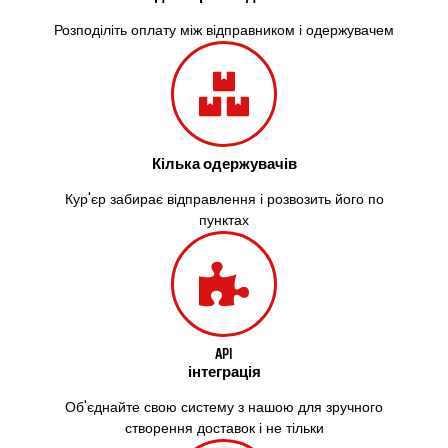
Здолбунів
Жовті Води
Розподіліть оплату між відправником і одержувачем
Житомир
Зміїв
Знам’янка
Звенигородка
Звягель
Кілька одержувачів
Охтирка
Олександрія
Кур'єр забирає відправлення і розвозить його по
Авангард
пунктах
Бабаи
Бахмач
Бармаки
Біла Церква
Білгород-Дністровський
Білогородка
API
інтеграція
Белопілля
Об'єднайте свою систему з нашою для зручного
створення доставок і не тільки