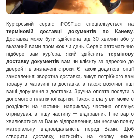
Нікополь
Новоолександрівка
Новомосковськ
Новосілки
Кур’єрський сервіс iPOST.ua спеціалізується на
Нововолинськ
терміновій доставці документів по Каневу
.
Обухів
Доставка може бути здійснена від 30 хвилин або у
Обухівка
вказаний вами проміжок чи день. Сервіс автоматично
Одеса
підбере вам кур’єра, який здійснить
термінову
Острог
доставку документів
вам чи клієнту за адресою до
Павлоград
дверей і в визначені строки. Є також додаткові опції
Переяслав
замовлення: зворотна доставка, викуп потрібного вам
Первомайськ
товару в магазині та доставка, а також можливі інші
Пісочин
ваші доручення з доставки. Зручна оплата послуги з
Петриків
допомогою платіжної картки. Також оплату ви можете
Петропавлівська Борщагівка
розділити на частини: наприклад, частина оплачує
Підгородне
отримувач, а іншу частину — відправник. І не варто
Погреби
хвилюватися за Ваше відправлення, ми несемо повну
Покров
матеріальну відповідальність перед Вами. Щоб
Полтава
створити доставку, натисніть на кнопку нижче
Прилуки