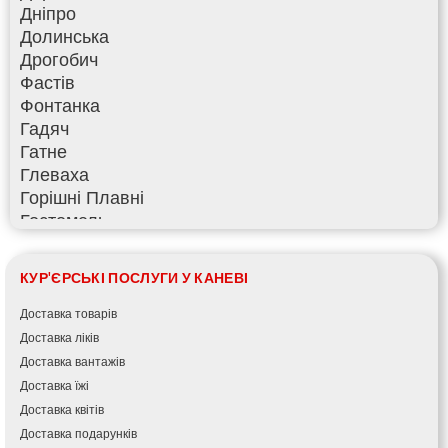
Дніпро
Долинська
Дрогобич
Фастів
Фонтанка
Гадяч
Гатне
Глеваха
Горішні Плавні
Гостомель
Харків
Херсон
КУР'ЄРСЬКІ ПОСЛУГИ У КАНЕВІ
Хмельницький
Хмільник
Доставка товарів
Ірпінь
Доставка ліків
Івано-Франківськ
Доставка вантажів
Ізмаїл
Доставка їжі
Кагарлик
Доставка квітів
Калуш
Доставка подарунків