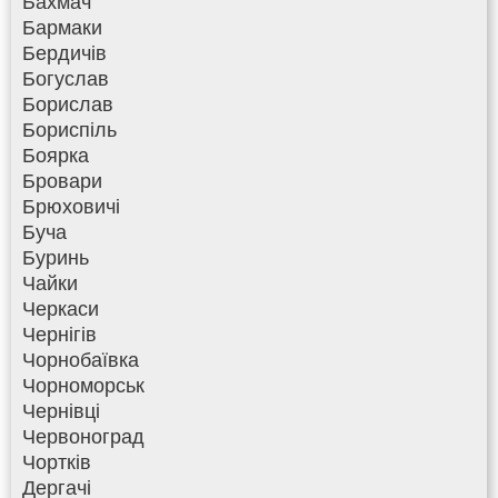
Бахмач
Бармаки
Бердичів
Богуслав
Борислав
Бориспіль
Боярка
Бровари
Брюховичі
Буча
Буринь
Чайки
Черкаси
Чернігів
Чорнобаївка
Чорноморськ
Чернівці
Червоноград
Чортків
Дергачі