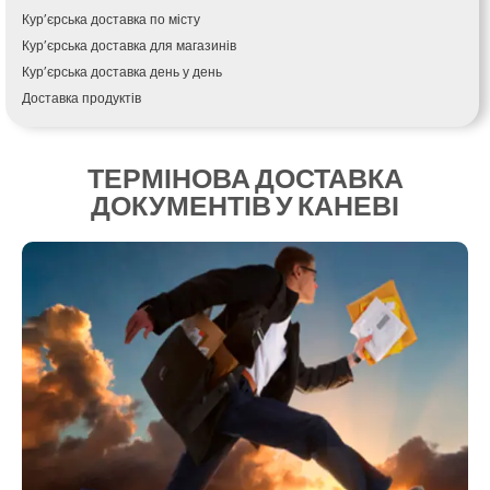
Крихівці
Кур’єрська доставка по місту
Крюківщина
Кур’єрська доставка для магазинів
Крижанівка
Кур’єрська доставка день у день
Ладижин
Доставка продуктів
Лісники
Купити і доставити
Лиманка
Зворотна доставка
Лозова
ТЕРМІНОВА ДОСТАВКА
Швидка кур’єрська доставка
Лубни
ДОКУМЕНТІВ У КАНЕВІ
Доставка за 60 хвилин
Луцьк
Доставити товар клієнту
Лука-Мелешківська
Замовлення їжі на дім
Львів
АТБ доставка
Малин
Сільпо доставка
Марганець
Варус доставка
Миргород
Ашан доставка
Мукачево
Нетішин
Ніжин
Микитинці
Миколаїв