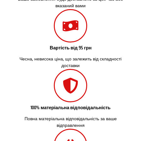
Сокільники
вказаний вами
Солоницівка
Старокостянтинів
Старі Петрівці
Стебник
Стоянка
Стрий
Вартість від 95 грн
Суми
Світловодськ
Чесна, невисока ціна, що залежить від складності
доставки
Святопетрівське
Тальне
Тарасівка
Тернопіль
Тернівка
Трускавець
100% матеріальна відповідальність
Тульчин
Українка
Повна матеріальна відповідальність за ваше
Умань
відправлення
Ужгород
Узин