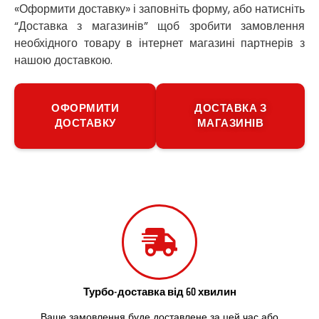
«Оформити доставку» і заповніть форму, або натисніть
Путивль
“Доставка з магазинів” щоб зробити замовлення
П’ятихатки
необхідного товару в інтернет магазині партнерів з
Роздільна
Рені
нашою доставкою.
Решетилівка
Ромни
ОФОРМИТИ
ДОСТАВКА З
Рівне
ДОСТАВКУ
МАГАЗИНІВ
Рудне
Самбір
Щасливе
Шепетівка
Шостка
Шпола
Синельникове
Славута
Славутич
Слобожанське
Сміла
Турбо-доставка від 60 хвилин
Софіївська Борщагівка
Ваше замовлення буде доставлене за цей час або