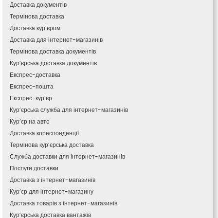
Кам’янець-Подільський
Доставка документів
Кам’янка
Термінова доставка
Кам’янське
Доставка кур’єром
Канів
Доставка для інтернет-магазинів
Козятин
Термінова доставка документів
Київ
Кур’єрська доставка документів
Кобеляки
Експрес-доставка
Коцюбинське
Експрес-пошта
Конотоп
Експрес-кур’єр
Коростень
Кур’єрська служба для інтернет-магазинів
Корсунь-Шевченківський
Кур’єр на авто
Костопіль
Доставка кореспонденції
Ковель
Термінова кур’єрська доставка
Козин
Красноград
Служба доставки для інтернет-магазинів
Кременчук
Послуги доставки
Кременець
Доставка з інтернет-магазинів
Кривий Ріг
Кур’єр для інтернет-магазину
Кролевець
Доставка товарів з інтернет-магазинів
Кропивницький
Кур’єрська доставка вантажів