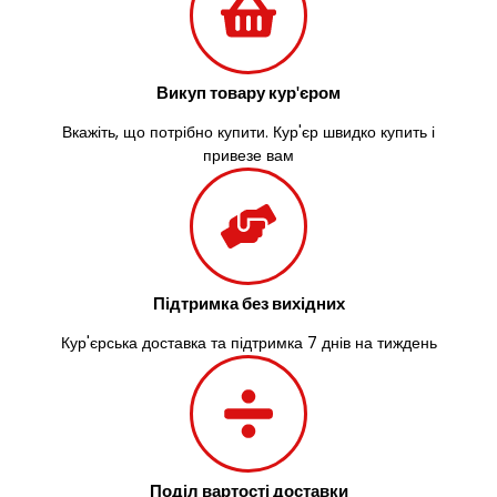
Васильків
Великі Лази
Великий Омеляник
Викуп товару кур'єром
Верхнедніпровськ
Вільнянськ
Вкажіть, що потрібно купити. Кур'єр швидко купить і
Вінниця
привезе вам
Винники
Вишенки
Вишневе
Віта-Поштова
Вовчинець
Вознесенськ
Підтримка без вихідних
Вишгород
Кур'єрська доставка та підтримка 7 днів на тиждень
Яготин
Южне
Южноукраїнськ
Запоріжжя
Зарічани
Зазим’я
Поділ вартості доставки