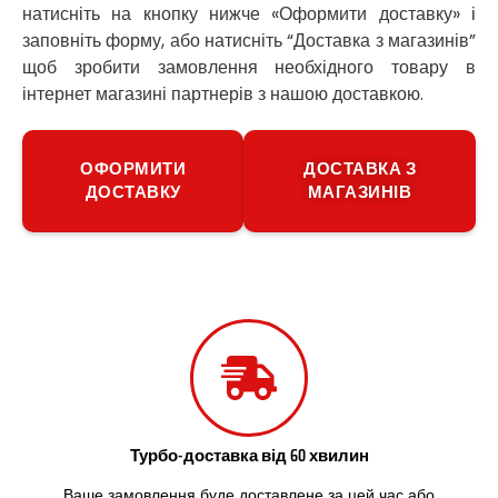
натисніть на кнопку нижче «Оформити доставку» і
Путивль
заповніть форму, або натисніть “Доставка з магазинів”
П’ятихатки
щоб зробити замовлення необхідного товару в
Роздільна
Рені
інтернет магазині партнерів з нашою доставкою.
Решетилівка
Ромни
ОФОРМИТИ
ДОСТАВКА З
Рівне
ДОСТАВКУ
МАГАЗИНІВ
Рудне
Самбір
Щасливе
Шепетівка
Шостка
Шпола
Синельникове
Славута
Славутич
Слобожанське
Сміла
Турбо-доставка від 60 хвилин
Софіївська Борщагівка
Ваше замовлення буде доставлене за цей час або