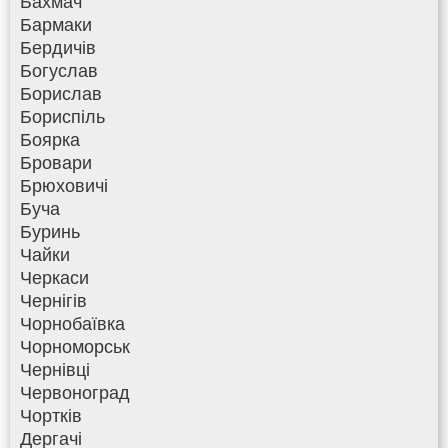
Бахмач
Бармаки
Бердичів
Богуслав
Борислав
Бориспіль
Боярка
Бровари
Брюховичі
Буча
Буринь
Чайки
Черкаси
Чернігів
Чорнобаївка
Чорноморськ
Чернівці
Червоноград
Чортків
Дергачі