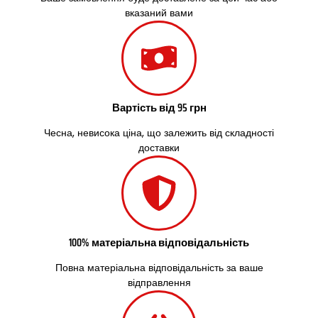
Сокільники
вказаний вами
Солоницівка
Старокостянтинів
Старі Петрівці
Стебник
Стоянка
Стрий
Вартість від 95 грн
Суми
Світловодськ
Чесна, невисока ціна, що залежить від складності
доставки
Святопетрівське
Тальне
Тарасівка
Тернопіль
Тернівка
Трускавець
100% матеріальна відповідальність
Тульчин
Українка
Повна матеріальна відповідальність за ваше
Умань
відправлення
Ужгород
Узин