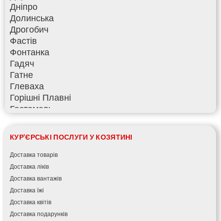
Дніпро
Долинська
Дрогобич
Фастів
Фонтанка
Гадяч
Гатне
Глеваха
Горішні Плавні
Гостомель
Харків
Херсон
КУР'ЄРСЬКІ ПОСЛУГИ У КОЗЯТИНІ
Хмельницький
Хмільник
Доставка товарів
Ірпінь
Доставка ліків
Івано-Франківськ
Доставка вантажів
Ізмаїл
Доставка їжі
Кагарлик
Доставка квітів
Калуш
Доставка подарунків