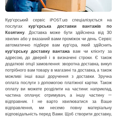
Нікополь
Новоолександрівка
Новомосковськ
Новосілки
Кур’єрський сервіс iPOST.ua спеціалізується на
Нововолинськ
послугах
кур’єрська доставки вантажів по
Обухів
Козятину
. Доставка може бути здійснена від 30
Обухівка
хвилин або у вказаний вами проміжок чи день. Сервіс
Одеса
автоматично підбере вам кур’єра, який здійснить
Острог
кур’єрську доставку вантажа
вам чи клієнту за
Павлоград
адресою, до дверей і в визначені строки. Є також
Переяслав
додаткові опції замовлення: зворотна доставка, викуп
Первомайськ
потрібного вам товару в магазині та доставка, а також
Пісочин
можливі інші ваші доручення з доставки. Зручна
Петриків
оплата послуги з допомогою платіжної картки. Також
Петропавлівська Борщагівка
оплату ви можете розділити на частини: наприклад,
Підгородне
частина оплачує отримувач, а іншу частину —
Погреби
відправник. І не варто хвилюватися за Ваше
Покров
відправлення, ми несемо повну матеріальну
Полтава
відповідальність перед Вами. Щоб створити доставку,
Прилуки