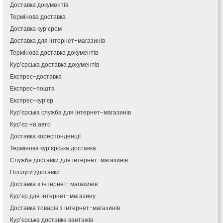
Кам’янець-Подільський
Доставка документів
Кам’янка
Термінова доставка
Кам’янське
Доставка кур’єром
Канів
Доставка для інтернет-магазинів
Козятин
Термінова доставка документів
Київ
Кур’єрська доставка документів
Кобеляки
Експрес-доставка
Коцюбинське
Експрес-пошта
Конотоп
Експрес-кур’єр
Коростень
Кур’єрська служба для інтернет-магазинів
Корсунь-Шевченківський
Кур’єр на авто
Костопіль
Доставка кореспонденції
Ковель
Термінова кур’єрська доставка
Козин
Красноград
Служба доставки для інтернет-магазинів
Кременчук
Послуги доставки
Кременець
Доставка з інтернет-магазинів
Кривий Ріг
Кур’єр для інтернет-магазину
Кролевець
Доставка товарів з інтернет-магазинів
Кропивницький
Кур’єрська доставка вантажів