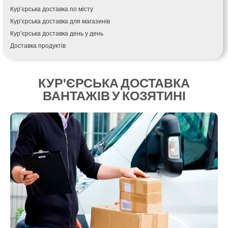
Крихівці
Кур’єрська доставка по місту
Крюківщина
Кур’єрська доставка для магазинів
Крижанівка
Кур’єрська доставка день у день
Ладижин
Доставка продуктів
Лісники
Купити і доставити
Лиманка
Зворотна доставка
Лозова
КУР'ЄРСЬКА ДОСТАВКА
Швидка кур’єрська доставка
Лубни
ВАНТАЖІВ У КОЗЯТИНІ
Доставка за 60 хвилин
Луцьк
Доставити товар клієнту
Лука-Мелешківська
Замовлення їжі на дім
Львів
АТБ доставка
Малин
Сільпо доставка
Марганець
Варус доставка
Миргород
Ашан доставка
Мукачево
Нетішин
Ніжин
Микитинці
Миколаїв