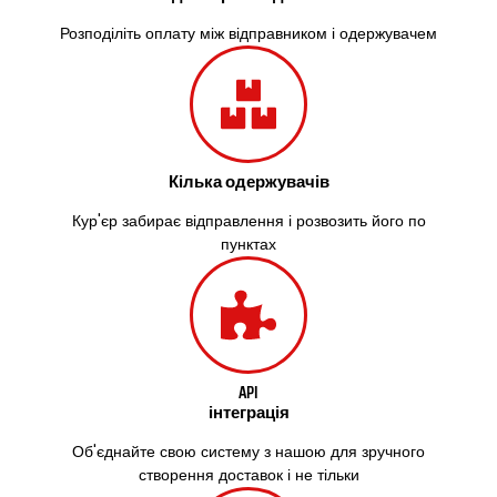
Здолбунів
Жовті Води
Розподіліть оплату між відправником і одержувачем
Житомир
Зміїв
Знам’янка
Звенигородка
Звягель
Кілька одержувачів
Охтирка
Олександрія
Кур'єр забирає відправлення і розвозить його по
Авангард
пунктах
Бабаи
Бахмач
Бармаки
Біла Церква
Білгород-Дністровський
Білогородка
API
інтеграція
Белопілля
Об'єднайте свою систему з нашою для зручного
створення доставок і не тільки