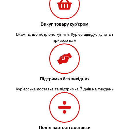
Васильків
Великі Лази
Великий Омеляник
Викуп товару кур'єром
Верхнедніпровськ
Вільнянськ
Вкажіть, що потрібно купити. Кур'єр швидко купить і
Вінниця
привезе вам
Винники
Вишенки
Вишневе
Віта-Поштова
Вовчинець
Вознесенськ
Підтримка без вихідних
Вишгород
Кур'єрська доставка та підтримка 7 днів на тиждень
Яготин
Южне
Южноукраїнськ
Запоріжжя
Зарічани
Зазим’я
Поділ вартості доставки