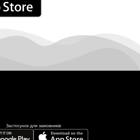
Лубни
Луцьк
Лука-
Мелешківська
Львів
Малин
Марганець
Миргород
Мукачево
Нетішин
Ніжин
Микитинці
Миколаїв
Нікополь
Новоолександрівка
Застосунок для замовників
Новомосковськ
Новосілки