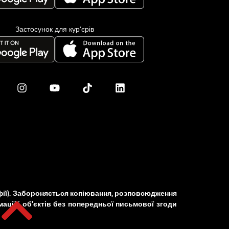
Нововолинськ
Обухів
Застосунок для кур’єрів
Обухівка
Одеса
Острог
Павлоград
Переяслав
Первомайськ
Пісочин
Петриків
Петропавлівська
Борщагівка
Підгородне
Погреби
ографії). Забороняється копіювання, розповсюдження
Покров
ації і об'єктів без попередньої письмової згоди
Полтава
Прилуки