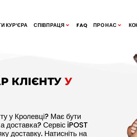
И КУР’ЄРА
СПІВПРАЦЯ
FAQ
ПРО НАС
КО
Р КЛІЄНТУ
У
ту у Кролевці? Має бути
ка доставка? Сервіс iPOST
ку доставку. Натисніть на