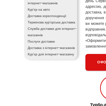
день. Серв
інтернет-магазинів
адресою, д
Кур’єр на авто
доставка, 
Доставка кореспонденції
доручення 
Термінова кур’єрська доставка
ви можете 
Служба доставки для інтернет-
відправник
відповіда
магазинів
«Оформити 
Послуги доставки
замовлення
Доставка з інтернет-магазинів
Кур’єр для інтернет-магазину
Доставка товарів з інтернет-
ОФО
магазинів
Кур’єрська доставка вантажів
Кур’єрська доставка по місту
Кур’єрська доставка для
магазинів
Кур’єрська доставка день у
Турбо-д
день