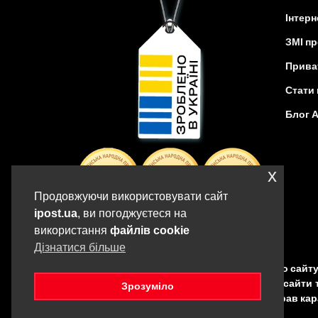
Інтерн
ЗМІ пр
Прива
Стати 
Блог 
x
Продовжуючи використовувати сайт
ipost.ua
, ви погоджуєтеся на
використання
файлів cookie
Дізнатися більше
Copyright © iPOST, 2017-2025. Всі матеріали даног
(у тому числі шляхом копіювання на інші сайти 
Зрозуміло
правовласника. Порушення авторських прав кара