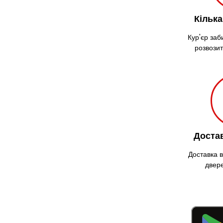
Кілька
Кур'єр заб
розвозит
Достав
Доставка 
двер