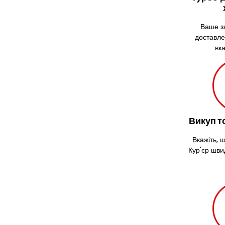
Доставка продуктів
Купити і доставити
Ваше з
доставле
Зворотна доставка
вк
Швидка кур’єрська доставка
Доставка за 60 хвилин
Доставити товар клієнту
Замовлення їжі на дім
АТБ доставка
Викуп т
Сільпо доставка
Варус доставка
Вкажіть, 
Ашан доставка
Кур'єр шви