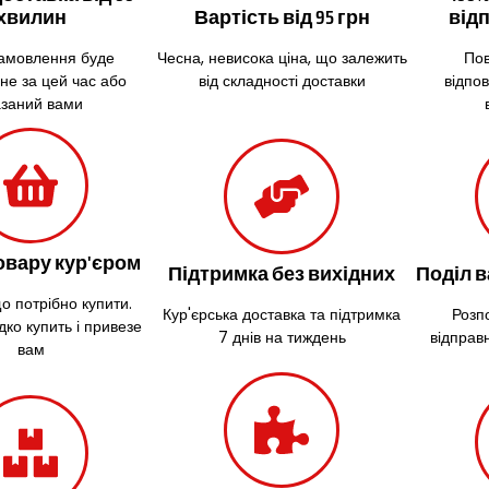
хвилин
Вартість від 95 грн
від
амовлення буде
Чесна, невисока ціна, що залежить
Пов
не за цей час або
від складності доставки
відпов
азаний вами
овару кур'єром
Підтримка без вихідних
Поділ в
що потрібно купити.
Кур'єрська доставка та підтримка
Розпо
дко купить і привезе
7 днів на тиждень
відправ
вам