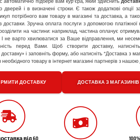
іс автоматично підбере вам кур’єра, який здійснить
доставк
о дверей і в визначені строки. Є також додаткові опції 
викуп потрібного вам товару в магазині та доставка, а так
з доставки. Зручна оплата послуги з допомогою платіжної 
розділити на частини: наприклад, частина оплачує отримув
. І не варто хвилюватися за Ваше відправлення, ми несем
льність перед Вами. Щоб створити доставку, натисні
доставку» і заповніть форму, або натисніть “Доставка з ма
 необхідного товару в інтернет магазині партнерів з нашою
РМИТИ ДОСТАВКУ
ДОСТАВКА З МАГАЗИНІВ
оставка від 60
100