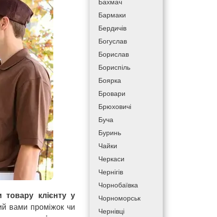
Бахмач
Бармаки
Бердичів
Богуслав
Борислав
Бориспіль
Боярка
Бровари
Брюховичі
Буча
Буринь
Чайки
Черкаси
Чернігів
Чорнобаївка
и товару клієнту у
Чорноморськ
ний вами проміжок чи
Чернівці