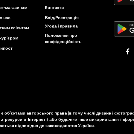
ет-магазинам
Контакти
о нас
Вхід/Реєстрація
Угода і правила
тним клієнтам
Положення про
кур’єром
конфіденційність
Айпост
о сайту є об'єктами авторського права (в тому числі дизайн і фот
та ресурси в Інтернеті) або будь-яке інше використання інформ
ється відповідно до законодавства України.