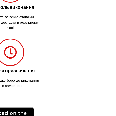
Шевченківський
оль виконання
Костопіль
Ковель
те за всіма етапами
 доставки в реальному
Козин
часі
Красноград
Кременчук
Кременець
Кривий Ріг
Кролевець
Кропивницький
е призначення
Крихівці
Крюківщина
идко бере до виконання
ше замовлення
Крижанівка
Ладижин
Лісники
Лиманка
Лозова