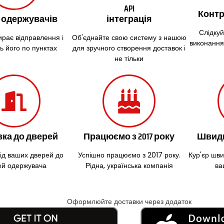
API
Контр
 одержувачів
інтеграція
Слідкуй
ирає відправлення і
Об'єднайте свою систему з нашою
виконання
ь його по пунктах
для зручного створення доставок і
не тільки
ка до дверей
Працюємо з 2017 року
Швидк
від ваших дверей до
Успішно працюємо з 2017 року.
Кур'єр шв
ей одержувача
Рідна, українська компанія
ва
Оформлюйте доставки через додаток