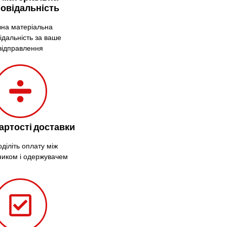
повідальність
Ірпінь
на матеріальна
Івано-Франківськ
ідальність за ваше
Ізмаїл
відправлення
Кагарлик
Калуш
Кам’янець-
Подільський
Кам’янка
Кам’янське
артості доставки
Канів
Козятин
діліть оплату між
ником і одержувачем
Київ
Кобеляки
Коцюбинське
Конотоп
Коростень
Корсунь-