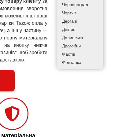
у товару клієнту
за
Червоноград
замовлення: зворотна
Чортків
ож можливі інші ваші
Дергачі
картки. Також оплату
Дніпро
ач, а іншу частину —
о повну матеріальну
Долинська
ть на кнопку нижче
Дрогобич
газинів” щоб зробити
Фастів
 доставкою.
Фонтанка
Гадяч
Гатне
Глеваха
Горішні Плавні
Гостомель
Харків
Херсон
Хмельницький
% матеріальна
Хмільник