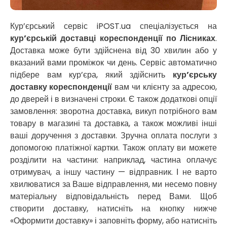
Нікополь
Новоолександрівка
Новомосковськ
Кур’єрський сервіс iPOST.ua спеціалізується на
Новосілки
кур’єрській доставці кореспонденції по Лісниках
.
Нововолинськ
Доставка може бути здійснена від 30 хвилин або у
Обухів
вказаний вами проміжок чи день. Сервіс автоматично
Обухівка
підбере вам кур’єра, який здійснить
кур’єрську
Одеса
доставку кореспонденції
вам чи клієнту за адресою,
Острог
до дверей і в визначені строки. Є також додаткові опції
Павлоград
замовлення: зворотна доставка, викуп потрібного вам
Переяслав
товару в магазині та доставка, а також можливі інші
Первомайськ
ваші доручення з доставки. Зручна оплата послуги з
Пісочин
допомогою платіжної картки. Також оплату ви можете
Петриків
розділити на частини: наприклад, частина оплачує
Петропавлівська Борщагівка
отримувач, а іншу частину — відправник. І не варто
Підгородне
хвилюватися за Ваше відправлення, ми несемо повну
Погреби
матеріальну відповідальність перед Вами. Щоб
Покров
створити доставку, натисніть на кнопку нижче
Полтава
«Оформити доставку» і заповніть форму, або натисніть
Прилуки