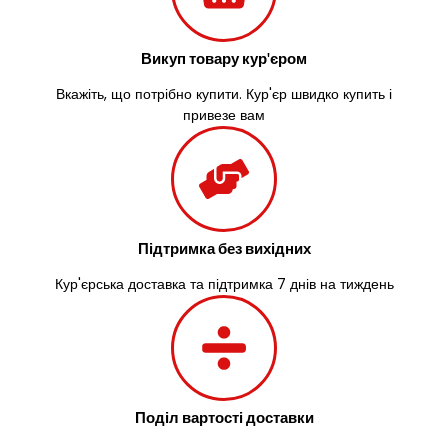
Васильків
Великі Лази
Викуп товару кур'єром
Великий Омеляник
Верхнедніпровськ
Вкажіть, що потрібно купити. Кур'єр швидко купить і
Вільнянськ
привезе вам
Вінниця
Винники
Вишенки
Вишневе
Віта-Поштова
Вовчинець
Підтримка без вихідних
Вознесенськ
Кур'єрська доставка та підтримка 7 днів на тиждень
Вишгород
Яготин
Южне
Южноукраїнськ
Запоріжжя
Зарічани
Поділ вартості доставки
Зазим’я