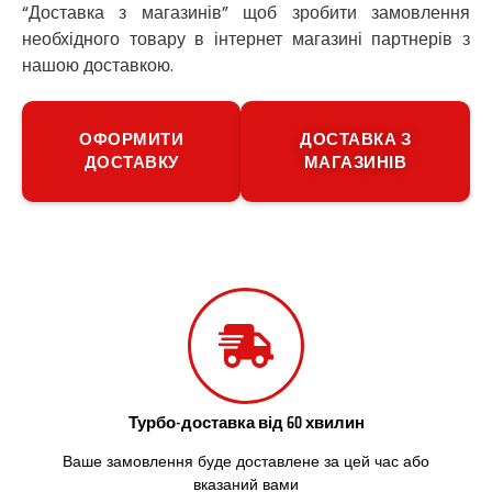
“Доставка з магазинів” щоб зробити замовлення
Путивль
необхідного товару в інтернет магазині партнерів з
П’ятихатки
нашою доставкою.
Роздільна
Рені
Решетилівка
ОФОРМИТИ
ДОСТАВКА З
Ромни
ДОСТАВКУ
МАГАЗИНІВ
Рівне
Рудне
Самбір
Щасливе
Шепетівка
Шостка
Шпола
Синельникове
Славута
Славутич
Слобожанське
Турбо-доставка від 60 хвилин
Сміла
Ваше замовлення буде доставлене за цей час або
Софіївська Борщагівка
вказаний вами