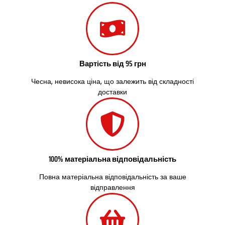
Сокільники
Солоницівка
Старокостянтинів
Старі Петрівці
Стебник
Стоянка
Вартість від 95 грн
Стрий
Чесна, невисока ціна, що залежить від складності
Суми
доставки
Світловодськ
Святопетрівське
Тальне
Тарасівка
Тернопіль
Тернівка
100% матеріальна відповідальність
Трускавець
Тульчин
Повна матеріальна відповідальність за ваше
Українка
відправлення
Умань
Ужгород
Узин