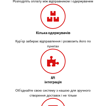
Здолбунів
Розподіліть оплату між відправником і одержувачем
Жовті Води
Житомир
Зміїв
Знам’янка
Звенигородка
Кілька одержувачів
Звягель
Охтирка
Кур'єр забирає відправлення і розвозить його по
Олександрія
пунктах
Авангард
Бабаи
Бахмач
Бармаки
Біла Церква
Білгород-Дністровський
API
інтеграція
Білогородка
Белопілля
Об'єднайте свою систему з нашою для зручного
створення доставок і не тільки