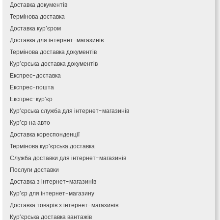
Кам’янець-Подільський
Доставка документів
Кам’янка
Термінова доставка
Кам’янське
Доставка кур’єром
Канів
Доставка для інтернет-магазинів
Козятин
Термінова доставка документів
Київ
Кур’єрська доставка документів
Кобеляки
Експрес-доставка
Коцюбинське
Експрес-пошта
Конотоп
Експрес-кур’єр
Коростень
Кур’єрська служба для інтернет-магазинів
Корсунь-Шевченківський
Кур’єр на авто
Костопіль
Доставка кореспонденції
Ковель
Термінова кур’єрська доставка
Козин
Красноград
Служба доставки для інтернет-магазинів
Кременчук
Послуги доставки
Кременець
Доставка з інтернет-магазинів
Кривий Ріг
Кур’єр для інтернет-магазину
Кролевець
Доставка товарів з інтернет-магазинів
Кропивницький
Кур’єрська доставка вантажів