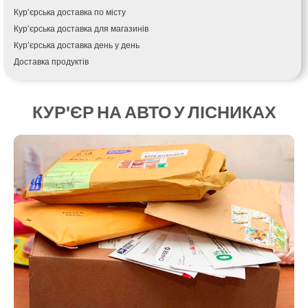
Крихівці
Кур’єрська доставка по місту
Крюківщина
Кур’єрська доставка для магазинів
Крижанівка
Кур’єрська доставка день у день
Ладижин
Доставка продуктів
Лісники
Купити і доставити
Лиманка
Зворотна доставка
Лозова
КУР'ЄР НА АВТО У ЛІСНИКАХ
Швидка кур’єрська доставка
Лубни
Доставка за 60 хвилин
Луцьк
Доставити товар клієнту
Лука-Мелешківська
Замовлення їжі на дім
Львів
АТБ доставка
Малин
Сільпо доставка
Марганець
Варус доставка
Миргород
Ашан доставка
Мукачево
Нетішин
Ніжин
Микитинці
Миколаїв