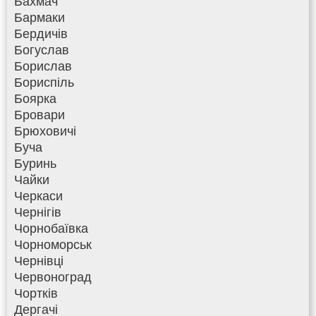
Бахмач
Бармаки
Бердичів
Богуслав
Борислав
Бориспіль
Боярка
Бровари
Брюховичі
Буча
Буринь
Чайки
Черкаси
Чернігів
Чорнобаївка
Чорноморськ
Чернівці
Червоноград
Чортків
Дергачі