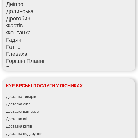
Дніпро
Долинська
Дрогобич
Фастів
Фонтанка
Гадяч
Гатне
Глеваха
Горішні Плавні
Гостомель
Харків
Херсон
КУР'ЄРСЬКІ ПОСЛУГИ У ЛІСНИКАХ
Хмельницький
Хмільник
Доставка товарів
Ірпінь
Доставка ліків
Івано-Франківськ
Доставка вантажів
Ізмаїл
Доставка їжі
Кагарлик
Доставка квітів
Калуш
Доставка подарунків