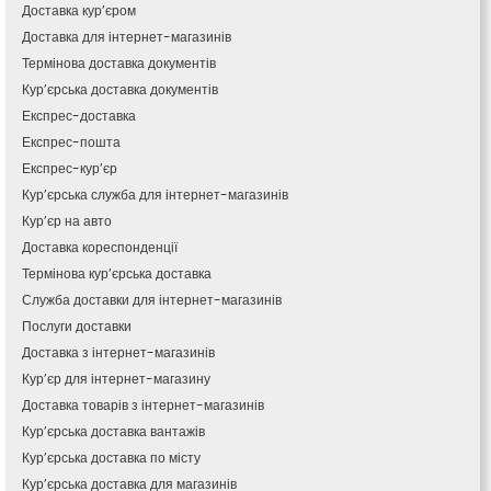
Кам’янське
Доставка кур’єром
Канів
Доставка для інтернет-магазинів
Козятин
Термінова доставка документів
Київ
Кур’єрська доставка документів
Кобеляки
Експрес-доставка
Коцюбинське
Експрес-пошта
Конотоп
Експрес-кур’єр
Коростень
Кур’єрська служба для інтернет-магазинів
Корсунь-Шевченківський
Кур’єр на авто
Костопіль
Доставка кореспонденції
Ковель
Термінова кур’єрська доставка
Козин
Красноград
Служба доставки для інтернет-магазинів
Кременчук
Послуги доставки
Кременець
Доставка з інтернет-магазинів
Кривий Ріг
Кур’єр для інтернет-магазину
Кролевець
Доставка товарів з інтернет-магазинів
Кропивницький
Кур’єрська доставка вантажів
Крихівці
Кур’єрська доставка по місту
Крюківщина
Кур’єрська доставка для магазинів