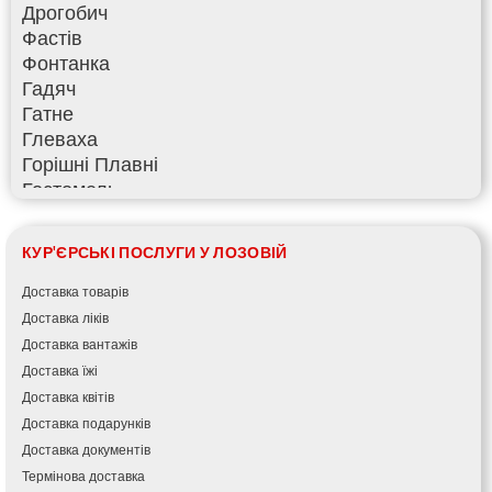
Дрогобич
Фастів
Фонтанка
Гадяч
Гатне
Глеваха
Горішні Плавні
Гостомель
Харків
Херсон
КУР'ЄРСЬКІ ПОСЛУГИ У ЛОЗОВІЙ
Хмельницький
Хмільник
Доставка товарів
Ірпінь
Доставка ліків
Івано-Франківськ
Доставка вантажів
Ізмаїл
Доставка їжі
Кагарлик
Доставка квітів
Калуш
Доставка подарунків
Кам’янець-Подільський
Доставка документів
Кам’янка
Термінова доставка