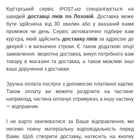
Новомосковськ
Новосілки
Кур’єрський сервіс iPOST.ua спеціалізується на
Нововолинськ
швидкій
доставці ліків по Лозовій
. Доставка може
Обухів
бути здійснена від 30 хвилин або у вказаний вами
Обухівка
проміжок чи день. Сервіс автоматично підбере вам
Одеса
кур’єра, який здійснить
доставку ліків
за адресою до
Острог
дверей і в визначені строки. Є також додаткові опції
Павлоград
замовлення: зворотна доставка, викуп потрібного вам
Переяслав
товару в магазині та доставка, а також можливі інші
Первомайськ
ваші доручення з доставки.
Пісочин
Петриків
Зручна оплата послуги з допомогою платіжної картки.
Петропавлівська Борщагівка
Також оплату ви можете розділити на частини:
Підгородне
наприклад, частина оплачує отримувач, а іншу частину
Погреби
— відправник.
Покров
Полтава
І не варто хвилюватися за Ваше відправлення, ми
Прилуки
несемо повну матеріальну відповідальність перед
Путивль
Вами. Щоб створити доставку, натисніть на кнопку
П’ятихатки