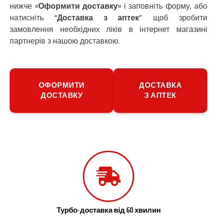
нижче «
Оформити доставку
» і заповніть форму, або
Роздільна
Рені
натисніть “
Доставка з аптек
” щоб зробити
Решетилівка
замовлення необхідних ліків в інтернет магазині
Ромни
партнерів з нашою доставкою.
Рівне
Рудне
Самбір
Щасливе
ОФОРМИТИ
ДОСТАВКА
ДОСТАВКУ
З АПТЕК
Шепетівка
Шостка
Шпола
Синельникове
Славута
Славутич
Слобожанське
Сміла
Софіївська Борщагівка
Сокільники
Солоницівка
Турбо-доставка від 60 хвилин