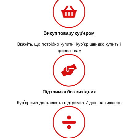
Великий Омеляник
Верхнедніпровськ
Вільнянськ
Вінниця
Винники
Викуп товару кур'єром
Вишенки
Вкажіть, що потрібно купити. Кур'єр швидко купить і
Вишневе
привезе вам
Віта-Поштова
Вовчинець
Вознесенськ
Вишгород
Яготин
Южне
Підтримка без вихідних
Южноукраїнськ
Кур'єрська доставка та підтримка 7 днів на тиждень
Запоріжжя
Зарічани
Зазим’я
Здолбунів
Жовті Води