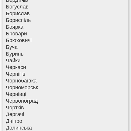
Богуслав
Борислав
Бориспіль
Боярка
Бровари
Брюховичі
Буча
Буринь
Чайки
Черкаси
Чернігів
Чорнобаївка
Чорноморськ
Чернівці
Червоноград
Чортків
Дергачі
Дніпро
Долинська