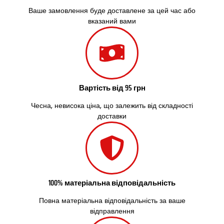
Старокостянтинів
Ваше замовлення буде доставлене за цей час або
Старі Петрівці
вказаний вами
Стебник
Стоянка
Стрий
Суми
Світловодськ
Святопетрівське
Вартість від 95 грн
Тальне
Тарасівка
Чесна, невисока ціна, що залежить від складності
Тернопіль
доставки
Тернівка
Трускавець
Тульчин
Українка
Умань
100% матеріальна відповідальність
Ужгород
Узин
Повна матеріальна відповідальність за ваше
Васильків
відправлення
Великі Лази