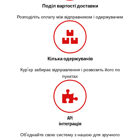
Житомир
Поділ вартості доставки
Зміїв
Знам’янка
Розподіліть оплату між відправником і одержувачем
Звенигородка
Звягель
Охтирка
Олександрія
Авангард
Бабаи
Кілька одержувачів
Бахмач
Кур'єр забирає відправлення і розвозить його по
Бармаки
пунктах
Біла Церква
Білгород-Дністровський
Білогородка
Белопілля
API
інтеграція
Об'єднайте свою систему з нашою для зручного