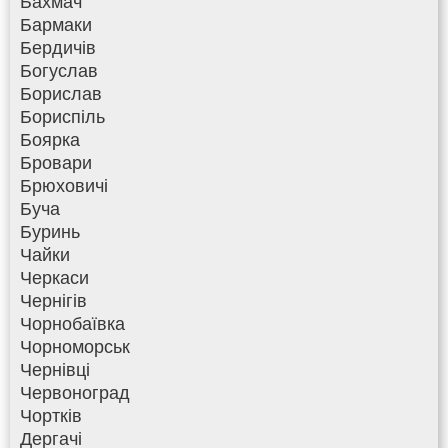
Бахмач
Бармаки
Бердичів
Богуслав
Борислав
Бориспіль
Боярка
Бровари
Брюховичі
Буча
Буринь
Чайки
Черкаси
Чернігів
Чорнобаївка
Чорноморськ
Чернівці
Червоноград
Чортків
Дергачі