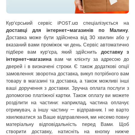
Нікополь
Новоолександрівка
Новомосковськ
Новосілки
Кур’єрський сервіс iPOST.ua спеціалізується на
Нововолинськ
доставці для інтернет-магазинів по Малину
.
Обухів
Доставка може бути здійснена від 30 хвилин або у
Обухівка
вказаний вами проміжок чи день. Сервіс автоматично
Одеса
підбере вам кур’єра, який здійснить
доставку з
Острог
інтернет-магазина
вам чи клієнту за адресою до
Павлоград
дверей і в визначені строки. Є також додаткові опції
Переяслав
замовлення: зворотна доставка, викуп потрібного вам
Первомайськ
товару в магазині та доставка, а також можливі інші
Пісочин
ваші доручення з доставки. Зручна оплата послуги з
Петриків
допомогою платіжної картки. Також оплату ви можете
Петропавлівська Борщагівка
розділити на частини: наприклад, частина оплачує
Підгородне
отримувач, а іншу частину — відправник. І не варто
Погреби
хвилюватися за Ваше відправлення, ми несемо повну
Покров
матеріальну відповідальність перед Вами. Щоб
Полтава
створити доставку, натисніть на кнопку нижче
Прилуки