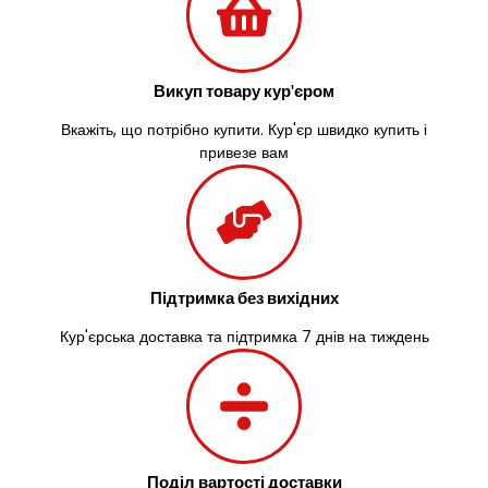
Васильків
Великі Лази
Великий Омеляник
Викуп товару кур'єром
Верхнедніпровськ
Вільнянськ
Вкажіть, що потрібно купити. Кур'єр швидко купить і
Вінниця
привезе вам
Винники
Вишенки
Вишневе
Віта-Поштова
Вовчинець
Вознесенськ
Підтримка без вихідних
Вишгород
Кур'єрська доставка та підтримка 7 днів на тиждень
Яготин
Южне
Южноукраїнськ
Запоріжжя
Зарічани
Зазим’я
Поділ вартості доставки