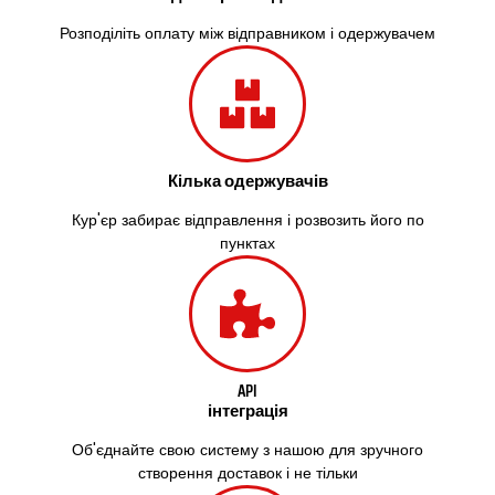
Здолбунів
Жовті Води
Розподіліть оплату між відправником і одержувачем
Житомир
Зміїв
Знам’янка
Звенигородка
Звягель
Кілька одержувачів
Охтирка
Олександрія
Кур'єр забирає відправлення і розвозить його по
Авангард
пунктах
Бабаи
Бахмач
Бармаки
Біла Церква
Білгород-Дністровський
Білогородка
API
інтеграція
Белопілля
Об'єднайте свою систему з нашою для зручного
створення доставок і не тільки