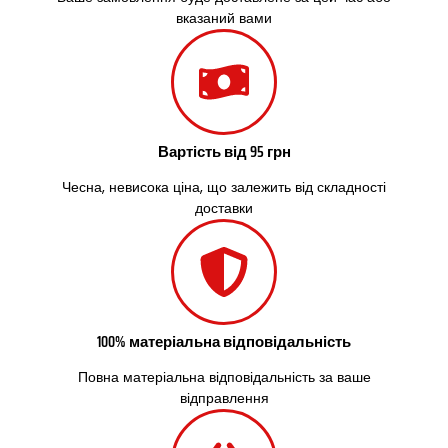
Сокільники
вказаний вами
Солоницівка
Старокостянтинів
Старі Петрівці
Стебник
Стоянка
Стрий
Вартість від 95 грн
Суми
Світловодськ
Чесна, невисока ціна, що залежить від складності
доставки
Святопетрівське
Тальне
Тарасівка
Тернопіль
Тернівка
Трускавець
100% матеріальна відповідальність
Тульчин
Українка
Повна матеріальна відповідальність за ваше
Умань
відправлення
Ужгород
Узин