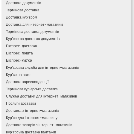
Кам’янець-Подільський
Доставка документів
Кам’янка
Термінова доставка
Кам’янське
Доставка кур’єром
Канів
Доставка для інтернет-магазинів
Козятин
Термінова доставка документів
Київ
Кур’єрська доставка документів
Кобеляки
Експрес-доставка
Коцюбинське
Експрес-пошта
Конотоп
Експрес-кур’єр
Коростень
Кур’єрська служба для інтернет-магазинів
Корсунь-Шевченківський
Кур’єр на авто
Костопіль
Доставка кореспонденції
Ковель
Термінова кур’єрська доставка
Козин
Красноград
Служба доставки для інтернет-магазинів
Кременчук
Послуги доставки
Кременець
Доставка з інтернет-магазинів
Кривий Ріг
Кур’єр для інтернет-магазину
Кролевець
Доставка товарів з інтернет-магазинів
Кропивницький
Кур’єрська доставка вантажів