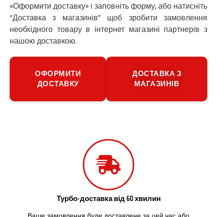
«Оформити доставку» і заповніть форму, або натисніть
Путивль
“Доставка з магазинів” щоб зробити замовлення
П’ятихатки
необхідного товару в інтернет магазині партнерів з
Роздільна
Рені
нашою доставкою.
Решетилівка
Ромни
ОФОРМИТИ
ДОСТАВКА З
Рівне
ДОСТАВКУ
МАГАЗИНІВ
Рудне
Самбір
Щасливе
Шепетівка
Шостка
Шпола
Синельникове
Славута
Славутич
Слобожанське
Сміла
Турбо-доставка від 60 хвилин
Софіївська Борщагівка
Ваше замовлення буде доставлене за цей час або