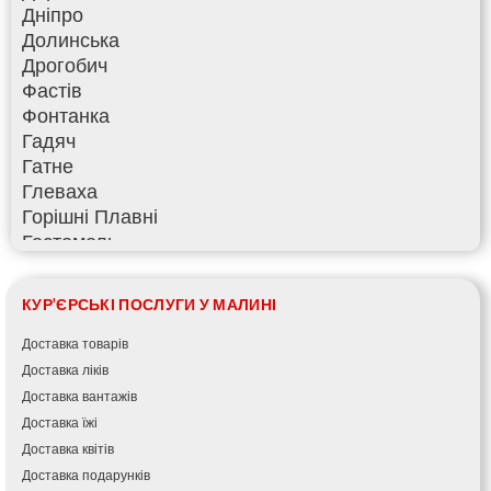
Дніпро
Долинська
Дрогобич
Фастів
Фонтанка
Гадяч
Гатне
Глеваха
Горішні Плавні
Гостомель
Харків
Херсон
КУР'ЄРСЬКІ ПОСЛУГИ У МАЛИНІ
Хмельницький
Хмільник
Доставка товарів
Ірпінь
Доставка ліків
Івано-Франківськ
Доставка вантажів
Ізмаїл
Доставка їжі
Кагарлик
Доставка квітів
Калуш
Доставка подарунків