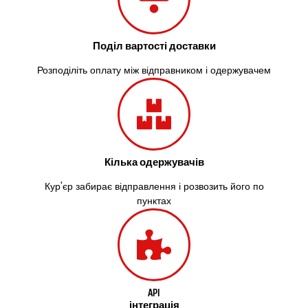
Здолбунів
Жовті Води
Житомир
Поділ вартості доставки
Зміїв
Знам’янка
Розподіліть оплату між відправником і одержувачем
Звенигородка
Звягель
Охтирка
Олександрія
Авангард
Бабаи
Кілька одержувачів
Бахмач
Кур'єр забирає відправлення і розвозить його по
Бармаки
пунктах
Біла Церква
Білгород-Дністровський
Білогородка
Белопілля
API
інтеграція