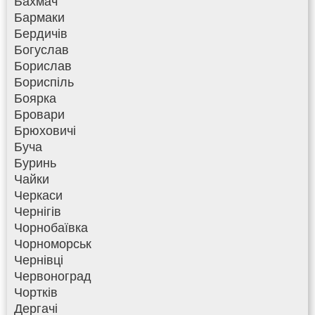
Бахмач
Бармаки
Бердичів
Богуслав
Борислав
Бориспіль
Боярка
Бровари
Брюховичі
Буча
Буринь
Чайки
Черкаси
Чернігів
Чорнобаївка
Чорноморськ
Чернівці
Червоноград
Чортків
Дергачі