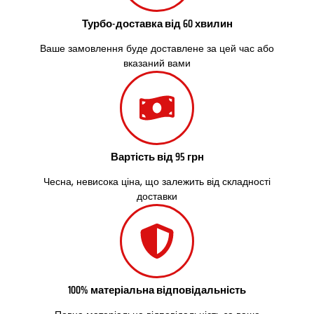
Сокільники
Солоницівка
Турбо-доставка від 60 хвилин
Старокостянтинів
Ваше замовлення буде доставлене за цей час або
Старі Петрівці
вказаний вами
Стебник
Стоянка
Стрий
Суми
Світловодськ
Святопетрівське
Вартість від 95 грн
Тальне
Тарасівка
Чесна, невисока ціна, що залежить від складності
Тернопіль
доставки
Тернівка
Трускавець
Тульчин
Українка
Умань
100% матеріальна відповідальність
Ужгород
Узин