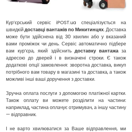
Нікополь
Новоолександрівка
Новомосковськ
Новосілки
Кур’єрський сервіс iPOST.ua спеціалізується на
Нововолинськ
швидкій
доставці вантажів по Микитинцях
. Доставка
Обухів
може бути здійснена від 30 хвилин або у вказаний
Обухівка
вами проміжок чи день. Сервіс автоматично підбере
Одеса
вам кур’єра, який здійснить
доставку вантажа
за
Острог
адресою до дверей і в визначені строки. Є також
Павлоград
додаткові опції замовлення: зворотна доставка, викуп
Переяслав
потрібного вам товару в магазині та доставка, а також
Первомайськ
можливі інші ваші доручення з доставки.
Пісочин
Петриків
Зручна оплата послуги з допомогою платіжної картки.
Петропавлівська Борщагівка
Також оплату ви можете розділити на частини:
Підгородне
наприклад, частина оплачує отримувач, а іншу частину
Погреби
— відправник.
Покров
Полтава
І не варто хвилюватися за Ваше відправлення, ми
Прилуки