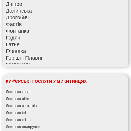
Дніпро
Долинська
Дрогобич
Фастів
Фонтанка
Гадяч
Гатне
Глеваха
Горішні Плавні
Гостомель
Харків
Херсон
КУР'ЄРСЬКІ ПОСЛУГИ У МИКИТИНЦЯХ
Хмельницький
Хмільник
Доставка товарів
Ірпінь
Доставка ліків
Івано-Франківськ
Доставка вантажів
Ізмаїл
Доставка їжі
Кагарлик
Доставка квітів
Калуш
Доставка подарунків