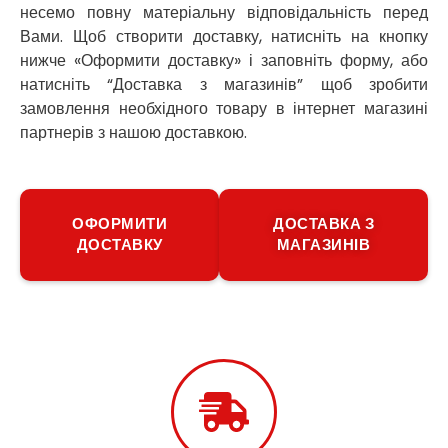
несемо повну матеріальну відповідальність перед
Путивль
Вами. Щоб створити доставку, натисніть на кнопку
П’ятихатки
нижче «Оформити доставку» і заповніть форму, або
Роздільна
Рені
натисніть “Доставка з магазинів” щоб зробити
Решетилівка
замовлення необхідного товару в інтернет магазині
Ромни
партнерів з нашою доставкою.
Рівне
Рудне
Самбір
Щасливе
ОФОРМИТИ
ДОСТАВКА З
ДОСТАВКУ
МАГАЗИНІВ
Шепетівка
Шостка
Шпола
Синельникове
Славута
Славутич
Слобожанське
Сміла
Софіївська Борщагівка