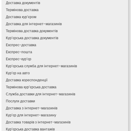
Кам’янець-Подільський
Доставка документів
Кам’янка
Термінова доставка
Кам’янське
Доставка кур’єром
Канів
Доставка для інтернет-магазинів
Козятин
Термінова доставка документів
Київ
Кур’єрська доставка документів
Кобеляки
Експрес-доставка
Коцюбинське
Експрес-пошта
Конотоп
Експрес-кур’єр
Коростень
Кур’єрська служба для інтернет-магазинів
Корсунь-Шевченківський
Кур’єр на авто
Костопіль
Доставка кореспонденції
Ковель
Термінова кур’єрська доставка
Козин
Красноград
Служба доставки для інтернет-магазинів
Кременчук
Послуги доставки
Кременець
Доставка з інтернет-магазинів
Кривий Ріг
Кур’єр для інтернет-магазину
Кролевець
Доставка товарів з інтернет-магазинів
Кропивницький
Кур’єрська доставка вантажів