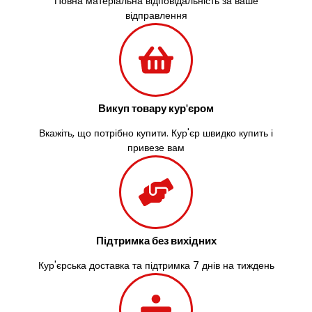
Повна матеріальна відповідальність за ваше
Васильків
відправлення
Великі Лази
Великий Омеляник
Верхнедніпровськ
Вільнянськ
Вінниця
Винники
Викуп товару кур'єром
Вишенки
Вкажіть, що потрібно купити. Кур'єр швидко купить і
Вишневе
привезе вам
Віта-Поштова
Вовчинець
Вознесенськ
Вишгород
Яготин
Южне
Підтримка без вихідних
Южноукраїнськ
Кур'єрська доставка та підтримка 7 днів на тиждень
Запоріжжя
Зарічани
Зазим’я