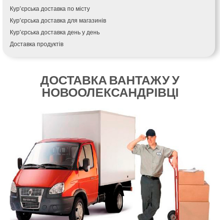
Крихівці
Кур’єрська доставка по місту
Крюківщина
Кур’єрська доставка для магазинів
Крижанівка
Кур’єрська доставка день у день
Ладижин
Доставка продуктів
Лісники
Купити і доставити
Лиманка
Зворотна доставка
Лозова
ДОСТАВКА ВАНТАЖУ У
Швидка кур’єрська доставка
Лубни
НОВООЛЕКСАНДРІВЦІ
Доставка за 60 хвилин
Луцьк
Доставити товар клієнту
Лука-Мелешківська
Замовлення їжі на дім
Львів
АТБ доставка
Малин
Сільпо доставка
Марганець
Варус доставка
Миргород
Ашан доставка
Мукачево
Нетішин
Ніжин
Микитинці
Миколаїв