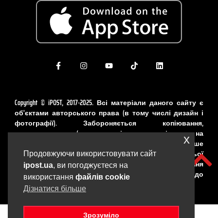
Copyright © iPOST, 2017-2025. Всі матеріали даного сайту є
об'єктами авторського права (в тому числі дизайн і
фотографії). Забороняється копіювання,
розповсюдження (у тому числі шляхом копіювання на
x
інші сайти та ресурси в Інтернеті) або будь-яке інше
використання інформації і об'єктів без попередньої
Продовжуючи використовувати сайт
письмової згоди правовласника. Порушення
ipost.ua
, ви погоджуєтеся на
авторських прав карається відповідно до
використання
файлів cookie
законодавства України.
Дізнатися більше
Зрозуміло