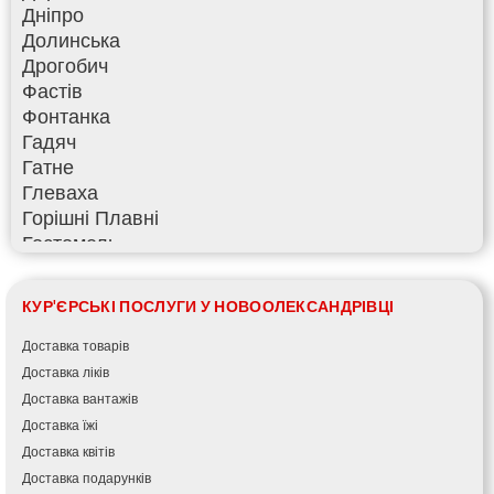
Дніпро
Долинська
Дрогобич
Фастів
Фонтанка
Гадяч
Гатне
Глеваха
Горішні Плавні
Гостомель
Харків
Херсон
КУР'ЄРСЬКІ ПОСЛУГИ У НОВООЛЕКСАНДРІВЦІ
Хмельницький
Хмільник
Доставка товарів
Ірпінь
Доставка ліків
Івано-Франківськ
Доставка вантажів
Ізмаїл
Доставка їжі
Кагарлик
Доставка квітів
Калуш
Доставка подарунків