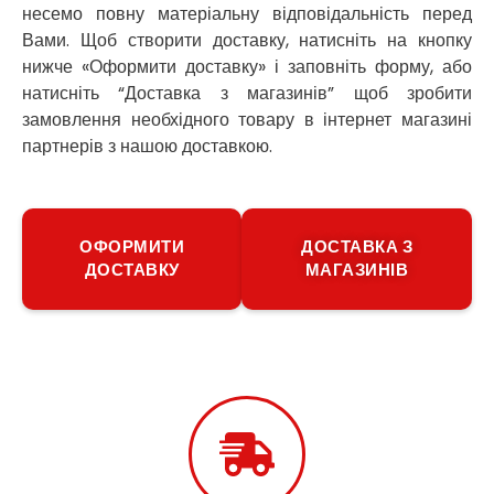
несемо повну матеріальну відповідальність перед
Путивль
Вами. Щоб створити доставку, натисніть на кнопку
П’ятихатки
нижче «Оформити доставку» і заповніть форму, або
Роздільна
Рені
натисніть “Доставка з магазинів” щоб зробити
Решетилівка
замовлення необхідного товару в інтернет магазині
Ромни
партнерів з нашою доставкою.
Рівне
Рудне
Самбір
Щасливе
ОФОРМИТИ
ДОСТАВКА З
ДОСТАВКУ
МАГАЗИНІВ
Шепетівка
Шостка
Шпола
Синельникове
Славута
Славутич
Слобожанське
Сміла
Софіївська Борщагівка