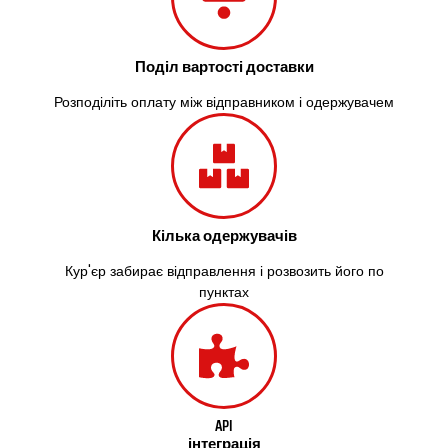
Здолбунів
Жовті Води
Житомир
Поділ вартості доставки
Зміїв
Знам’янка
Розподіліть оплату між відправником і одержувачем
Звенигородка
Звягель
Охтирка
Олександрія
Авангард
Бабаи
Кілька одержувачів
Бахмач
Кур'єр забирає відправлення і розвозить його по
Бармаки
пунктах
Біла Церква
Білгород-Дністровський
Білогородка
Белопілля
API
інтеграція