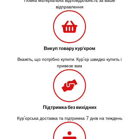
Повна матеріальна відповідальність за ваше
Васильків
відправлення
Великі Лази
Великий Омеляник
Верхнедніпровськ
Вільнянськ
Вінниця
Винники
Викуп товару кур'єром
Вишенки
Вкажіть, що потрібно купити. Кур'єр швидко купить і
Вишневе
привезе вам
Віта-Поштова
Вовчинець
Вознесенськ
Вишгород
Яготин
Южне
Підтримка без вихідних
Южноукраїнськ
Кур'єрська доставка та підтримка 7 днів на тиждень
Запоріжжя
Зарічани
Зазим’я