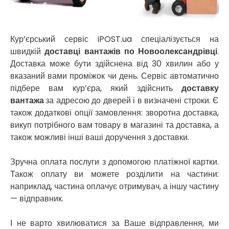
Нікополь
Новоолександрівка
Новомосковськ
Новосілки
Кур’єрський сервіс iPOST.ua спеціалізується на
Нововолинськ
швидкій
доставці вантажів по Новоолександрівці
.
Обухів
Доставка може бути здійснена від 30 хвилин або у
Обухівка
вказаний вами проміжок чи день. Сервіс автоматично
Одеса
підбере вам кур’єра, який здійснить
доставку
Острог
вантажа
за адресою до дверей і в визначені строки. Є
Павлоград
також додаткові опції замовлення: зворотна доставка,
Переяслав
викуп потрібного вам товару в магазині та доставка, а
Первомайськ
також можливі інші ваші доручення з доставки.
Пісочин
Петриків
Зручна оплата послуги з допомогою платіжної картки.
Петропавлівська Борщагівка
Також оплату ви можете розділити на частини:
Підгородне
наприклад, частина оплачує отримувач, а іншу частину
Погреби
— відправник.
Покров
Полтава
І не варто хвилюватися за Ваше відправлення, ми
Прилуки