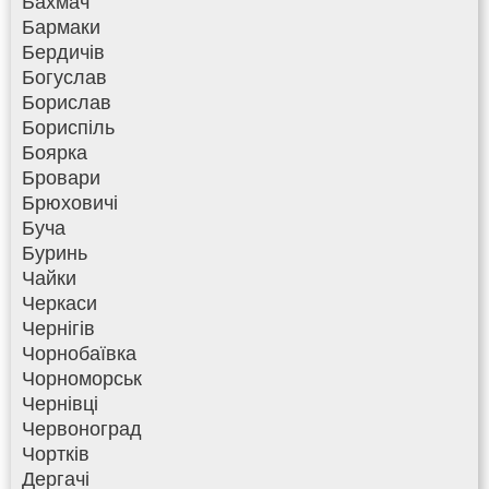
Бахмач
Бармаки
Бердичів
Богуслав
Борислав
Бориспіль
Боярка
Бровари
Брюховичі
Буча
Буринь
Чайки
Черкаси
Чернігів
Чорнобаївка
Чорноморськ
Чернівці
Червоноград
Чортків
Дергачі