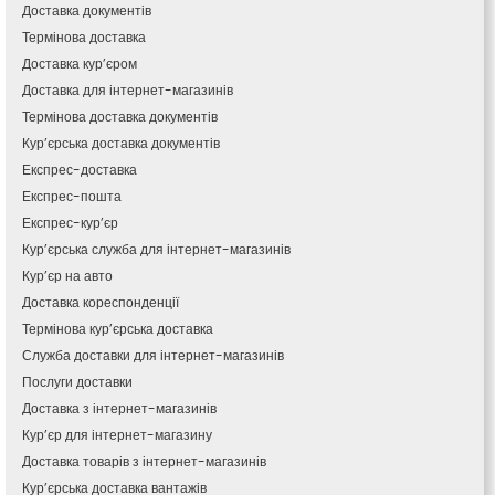
Кам’янець-Подільський
Доставка документів
Кам’янка
Термінова доставка
Кам’янське
Доставка кур’єром
Канів
Доставка для інтернет-магазинів
Козятин
Термінова доставка документів
Київ
Кур’єрська доставка документів
Кобеляки
Експрес-доставка
Коцюбинське
Експрес-пошта
Конотоп
Експрес-кур’єр
Коростень
Кур’єрська служба для інтернет-магазинів
Корсунь-Шевченківський
Кур’єр на авто
Костопіль
Доставка кореспонденції
Ковель
Термінова кур’єрська доставка
Козин
Красноград
Служба доставки для інтернет-магазинів
Кременчук
Послуги доставки
Кременець
Доставка з інтернет-магазинів
Кривий Ріг
Кур’єр для інтернет-магазину
Кролевець
Доставка товарів з інтернет-магазинів
Кропивницький
Кур’єрська доставка вантажів