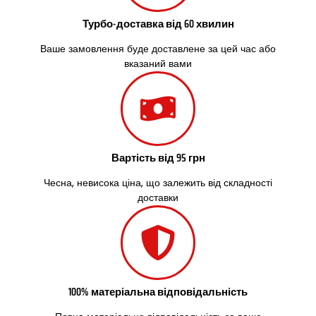
Сокільники
Солоницівка
Турбо-доставка від 60 хвилин
Старокостянтинів
Ваше замовлення буде доставлене за цей час або
Старі Петрівці
вказаний вами
Стебник
Стоянка
Стрий
Суми
Світловодськ
Святопетрівське
Вартість від 95 грн
Тальне
Тарасівка
Чесна, невисока ціна, що залежить від складності
Тернопіль
доставки
Тернівка
Трускавець
Тульчин
Українка
Умань
100% матеріальна відповідальність
Ужгород
Узин