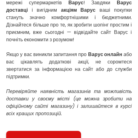
мережі супермаркетів
Варус
! Завдяки
Варус
Солоницівка
доставці
і вигідним
акціям Варус
ваші покупки
Старокостянтинів
стануть значно комфортнішими і бюджетними.
Старі Петрівці
Стебник
Дізнайтеся більше про те, як зробити шопінг простим і
Стоянка
приємним, вже сьогодні — відвідайте сайт Варус і
Стрий
почніть економити з розумом!
Суми
Світловодськ
Якщо у вас виникли запитання про
Варус онлайн
або
Святопетрівське
вас цікавлять додаткові акції, не соромтеся
Тальне
звертатися за інформацією на сайт або до служби
Тарасівка
підтримки.
Тернопіль
Тернівка
Перевіряйте наявність магазинів та можливість
Трускавець
доставки у своєму місті (це можна зробити на
Тульчин
офіційному сайті магазину) і залишайтеся в курсі
Українка
всіх кращих пропозицій.
Умань
Ужгород
Узин