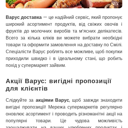
Новоолександрівка
Новомосковськ
Новосілки
Варус доставка
— це надійний сервіс, який пропонує
Нововолинськ
широкий асортимент продуктів, від свіжих овочів і
Обухів
фруктів до молочних виробів та м’ясних делікатесів.
Обухівка
Всего за кілька кліків ви можете вибрати необхідні
Одеса
товари та оформити замовлення на доставку по Смілі.
Острог
Спеціалісти Варус роблять все можливе, щоб покупки
Павлоград
приходили швидко і в ідеальному стані, що робить
Переяслав
похід у супермаркет зайвим.
Первомайськ
Пісочин
Акції Варус: вигідні пропозиції
Петриків
для клієнтів
Петропавлівська Борщагівка
Підгородне
Слідкуйте за
акціями Варус
, щоб завжди знаходити
Погреби
вигідні пропозиції! Мережа супермаркетів регулярно
Покров
оновлює асортимент і проводить різноманітні акції на
Полтава
популярні товари. Це чудова можливість
Прилуки
заощаджувати на ваших улюблених продуктах і
Путивль