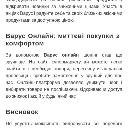
П’ятихатки
відкривати новинки за зниженими цінами. Участь в
Роздільна
акціях Варус і радуйте себе та своїх близьких якісними
Рені
продуктами за доступною ціною.
Решетилівка
Ромни
Варус Онлайн: миттєві покупки з
Рівне
комфортом
Рудне
Самбір
За допомогою
Варус онлайн
шопінг став ще
Щасливе
зручніше. На сайті супермаркету ви можете легко
Шепетівка
знайти всі необхідні товари, переглянути актуальні
Шостка
пропозиції і зробити замовлення у зручний для вас
Шпола
час. Онлайн-платформа дозволяє уникнути черг і
Синельникове
вибирати товари не поспішаючи, відкриваючи доступ
Славута
до знижок і акцій у будь-який час.
Славутич
Слобожанське
Висновок
Сміла
Софіївська Борщагівка
Не упустіть можливість випробувати всі переваги
Сокільники