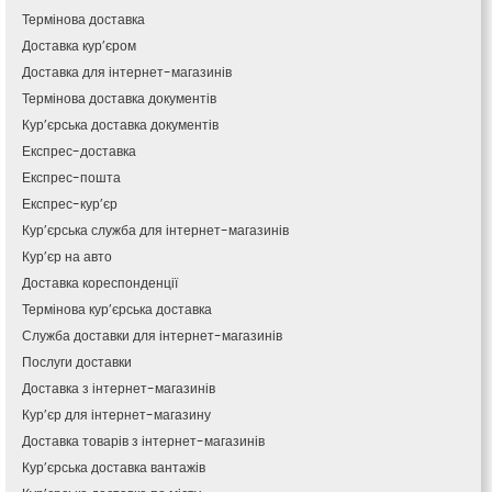
Кам’янка
Термінова доставка
Кам’янське
Доставка кур’єром
Канів
Доставка для інтернет-магазинів
Козятин
Термінова доставка документів
Київ
Кур’єрська доставка документів
Кобеляки
Експрес-доставка
Коцюбинське
Експрес-пошта
Конотоп
Експрес-кур’єр
Коростень
Кур’єрська служба для інтернет-магазинів
Корсунь-Шевченківський
Кур’єр на авто
Костопіль
Доставка кореспонденції
Ковель
Термінова кур’єрська доставка
Козин
Красноград
Служба доставки для інтернет-магазинів
Кременчук
Послуги доставки
Кременець
Доставка з інтернет-магазинів
Кривий Ріг
Кур’єр для інтернет-магазину
Кролевець
Доставка товарів з інтернет-магазинів
Кропивницький
Кур’єрська доставка вантажів
Крихівці