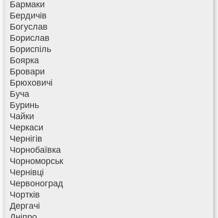
Бармаки
Бердичів
Богуслав
Борислав
Бориспіль
Боярка
Бровари
Брюховичі
Буча
Буринь
Чайки
Черкаси
Чернігів
Чорнобаївка
Чорноморськ
Чернівці
Червоноград
Чортків
Дергачі
Дніпро