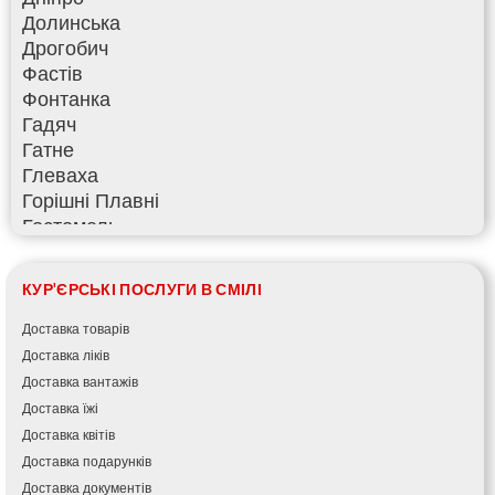
Долинська
Дрогобич
Фастів
Фонтанка
Гадяч
Гатне
Глеваха
Горішні Плавні
Гостомель
Харків
Херсон
КУР'ЄРСЬКІ ПОСЛУГИ В СМІЛІ
Хмельницький
Хмільник
Доставка товарів
Ірпінь
Доставка ліків
Івано-Франківськ
Доставка вантажів
Ізмаїл
Доставка їжі
Кагарлик
Доставка квітів
Калуш
Доставка подарунків
Кам’янець-Подільський
Доставка документів