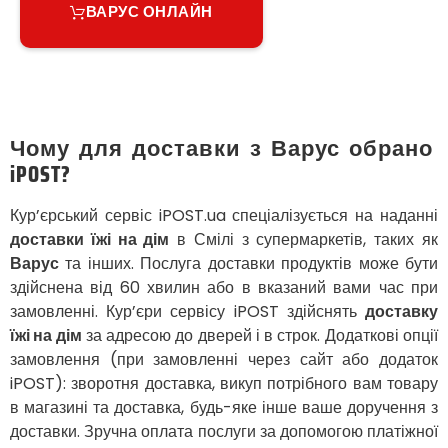
Васильків
ВАРУС ОНЛАЙН
Великі Лази
Великий Омеляник
Верхнедніпровськ
Вільнянськ
Вінниця
Винники
Чому для доставки з Варус обрано
Вишенки
iPOST?
Вишневе
Віта-Поштова
Кур’єрський сервіс iPOST.ua спеціалізується на наданні
Вовчинець
доставки їжі на дім
в Смілі з супермаркетів, таких як
Вознесенськ
Варус
та інших. Послуга доставки продуктів може бути
Вишгород
здійснена від 60 хвилин або в вказаний вами час при
Яготин
замовленні. Кур’єри сервісу iPOST здійснять
доставку
Южне
їжі на дім
за адресою до дверей і в строк. Додаткові опції
Южноукраїнськ
замовлення (при замовленні через сайт або додаток
Запоріжжя
iPOST): зворотня доставка, викуп потрібного вам товару
Зарічани
в магазині та доставка, будь-яке інше ваше доручення з
Зазим’я
доставки. Зручна оплата послуги за допомогою платіжної
Здолбунів