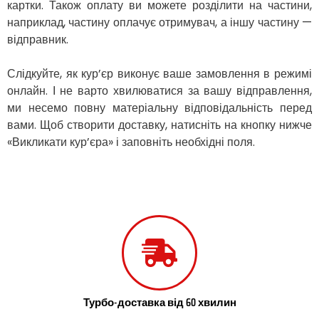
картки. Також оплату ви можете розділити на частини,
Жовті Води
наприклад, частину оплачує отримувач, а іншу частину —
Житомир
відправник.
Зміїв
Знам’янка
Слідкуйте, як кур’єр виконує ваше замовлення в режимі
Звенигородка
Звягель
онлайн. І не варто хвилюватися за вашу відправлення,
Охтирка
ми несемо повну матеріальну відповідальність перед
Олександрія
вами. Щоб створити доставку, натисніть на кнопку нижче
Авангард
«Викликати кур’єра» і заповніть необхідні поля.
Бабаи
Бахмач
Бармаки
Біла Церква
Білгород-Дністровський
Білогородка
Белопілля
Турбо-доставка від 60 хвилин