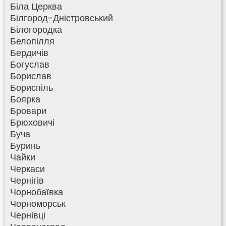
Біла Церква
Білгород-Дністровський
Білогородка
Белопілля
Бердичів
Богуслав
Борислав
Бориспіль
Боярка
Бровари
Брюховичі
Буча
Буринь
Чайки
Черкаси
Чернігів
Чорнобаївка
Чорноморськ
Чернівці