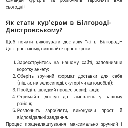
команди кур’єрів та розпочніть заробляти вже
Сміла
сьогодні!
Софіївська Борщагівка
Сокільники
Як стати кур’єром в Білгороді-
Солоницівка
Дністровському?
Старокостянтинів
Старі Петрівці
Щоб почати виконувати доставку їжі в Білгороді-
Стебник
Дністровському, виконайте прості кроки:
Стоянка
Стрий
Зареєструйтесь на нашому сайті, заповнивши
Суми
коротку анкету;
Світловодськ
Оберіть зручний формат доставки для себе
Святопетрівське
(пішки, на велосипеді, скутері чи автомобілі);
Тальне
Тарасівка
Пройдіть швидкий процес верифікації;
Тернопіль
Отримайте доступ до замовлень у вашому
Тернівка
районі;
Трускавець
Розпочніть заробляти, виконуючи прості й
Тульчин
відповідальні завдання.
Українка
Процес працевлаштування максимально зручний і