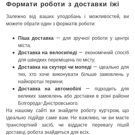
Формати роботи з доставки їжі
Микитинці
Миколаїв
Залежно від ваших уподобань і можливостей, ви
Нікополь
можете обрати один з форматів роботи:
Новоолександрівка
Новомосковськ
Піша доставка
— для зручної роботи у центрі
Новосілки
міста;
Нововолинськ
Доставка на велосипеді
— економічний спосіб
Обухів
Обухівка
для швидких переміщень по місту;
Одеса
Доставка на скутері чи мопеді
— ідеально для
Острог
тих, хто хоче виконувати більше замовлень у
Павлоград
найкоротші терміни;
Переяслав
Доставка на автомобілі
— підходить для
Первомайськ
великих замовлень або доставки в різні райони
Пісочин
Білгорода-Дністровського.
Петриків
На нашому сайті ви знайдете роботу кур’єром, що
Петропавлівська Борщагівка
ідеально підійде саме вам. Не важливо, чи ви маєте
Підгородне
транспортний засіб, чи віддаєте перевагу пішій
Погреби
доставці, робота знайдеться для всіх.