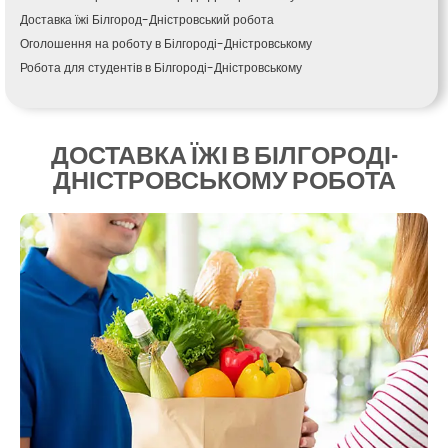
Кагарлик
Доставка їжі Білгород-Дністровський робота
Калуш
Оголошення на роботу в Білгороді-Дністровському
Кам’янець-Подільський
Робота для студентів в Білгороді-Дністровському
Кам’янка
Кам’янське
Канів
ДОСТАВКА ЇЖІ В БІЛГОРОДІ-
Козятин
ДНІСТРОВСЬКОМУ РОБОТА
Київ
Кобеляки
Коцюбинське
Конотоп
Коростень
Корсунь-Шевченківський
Костопіль
Ковель
Козин
Красноград
Кременчук
Кременець