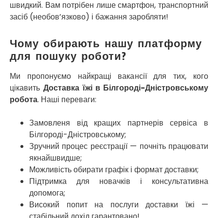
Умань
швидкий. Вам потрібен лише смартфон, транспортний
Ужгород
засіб (необов’язково) і бажання заробляти!
Узин
Васильків
Чому обирають нашу платформу
Великі Лази
для пошуку роботи?
Великий Омеляник
Верхнедніпровськ
Ми пропонуємо найкращі вакансії для тих, кого
Вільнянськ
цікавить
Доставка їжі в Білгороді-Дністровському
Вінниця
робота
. Наші переваги:
Винники
Вишенки
Замовленя від кращих партнерів сервіса в
Вишневе
Білгороді-Дністровському;
Віта-Поштова
Зручний процес реєстрації — почніть працювати
Вовчинець
якнайшвидше;
Вознесенськ
Можливість обирати графік і формат доставки;
Вишгород
Яготин
Підтримка для новачків і консультативна
Южне
допомога;
Южноукраїнськ
Високий попит на послуги доставки їжі —
Запоріжжя
стабільний дохід гарантовано!