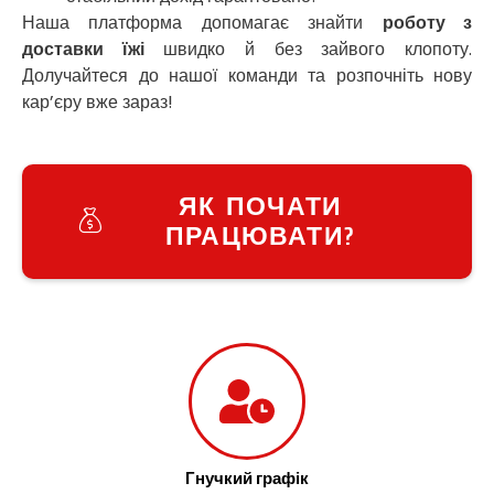
Зарічани
Наша платформа допомагає знайти
роботу з
Зазим’я
доставки їжі
швидко й без зайвого клопоту.
Здолбунів
Долучайтеся до нашої команди та розпочніть нову
Жовті Води
кар’єру вже зараз!
Житомир
Зміїв
Знам’янка
Звенигородка
ЯК ПОЧАТИ
Звягель
ПРАЦЮВАТИ?
Гнучкий графік