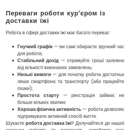
Покров
Полтава
Переваги роботи кур’єром із
Прилуки
доставки їжі
Путивль
П’ятихатки
Робота в сфері доставки їжі має багато переваг:
Роздільна
Рені
Гнучкий графік
— ви самі обираєте зручний час
Решетилівка
для роботи;
Ромни
Стабільний дохід
— отримуйте гроші залежно
Рівне
від кількості виконаних замовлень;
Рудне
Самбір
Низькі вимоги
— для початку роботи достатньо
Щасливе
лише смартфона та транспорту (або працюйте
Шепетівка
пішки);
Шостка
Простота старту
— реєстрація займає не
Шпола
більше кількох хвилин;
Синельникове
Хороша фізична активність
— робота дозволяє
Славута
підтримувати активний спосіб життя.
Славутич
Шукаєте
робота доставка їжі
? Долучайтеся до нашої
Слобожанське