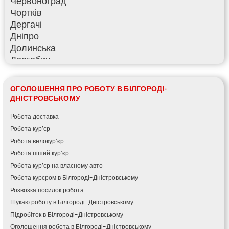
Червоноград
Чортків
Дергачі
Дніпро
Долинська
Дрогобич
Фастів
Фонтанка
ОГОЛОШЕННЯ ПРО РОБОТУ В БІЛГОРОДІ-
Гадяч
ДНІСТРОВСЬКОМУ
Гатне
Робота доставка
Глеваха
Горішні Плавні
Робота кур’єр
Гостомель
Робота велокур’єр
Харків
Робота піший кур’єр
Херсон
Робота кур’єр на власному авто
Хмельницький
Робота курєром в Білгороді-Дністровському
Хмільник
Розвозка посилок робота
Ірпінь
Шукаю роботу в Білгороді-Дністровському
Івано-Франківськ
Підробіток в Білгороді-Дністровському
Ізмаїл
Оголошення робота в Білгороді-Дністровському