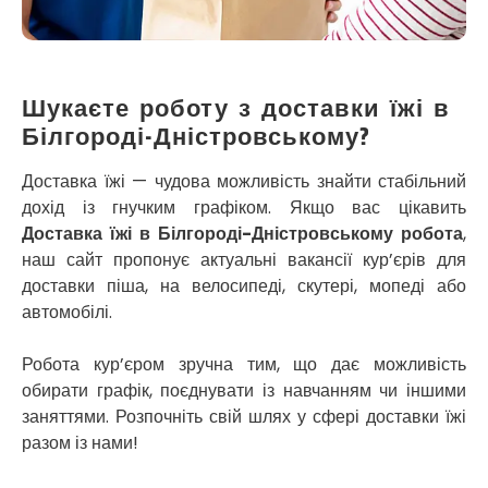
Кривий Ріг
Кролевець
Кропивницький
Крихівці
Шукаєте роботу з доставки їжі в
Крюківщина
Крижанівка
Білгороді-Дністровському?
Ладижин
Лісники
Доставка їжі — чудова можливість знайти стабільний
Лиманка
дохід із гнучким графіком. Якщо вас цікавить
Лозова
Доставка їжі в Білгороді-Дністровському робота
,
Лубни
наш сайт пропонує актуальні вакансії кур’єрів для
Луцьк
доставки піша, на велосипеді, скутері, мопеді або
Лука-Мелешківська
автомобілі.
Львів
Малин
Робота кур’єром зручна тим, що дає можливість
Марганець
обирати графік, поєднувати із навчанням чи іншими
Миргород
заняттями. Розпочніть свій шлях у сфері доставки їжі
Мукачево
разом із нами!
Нетішин
Ніжин