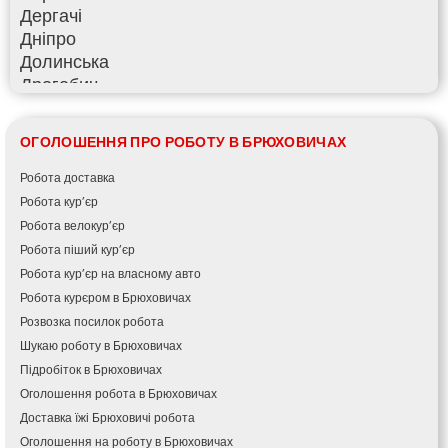
Дергачі
Дніпро
Долинська
Дрогобич
Фастів
Фонтанка
ОГОЛОШЕННЯ ПРО РОБОТУ В БРЮХОВИЧАХ
Гадяч
Гатне
Робота доставка
Глеваха
Робота кур’єр
Горішні Плавні
Робота велокур’єр
Гостомель
Робота піший кур’єр
Харків
Робота кур’єр на власному авто
Херсон
Робота курєром в Брюховичах
Хмельницький
Розвозка посилок робота
Хмільник
Шукаю роботу в Брюховичах
Ірпінь
Підробіток в Брюховичах
Івано-Франківськ
Оголошення робота в Брюховичах
Ізмаїл
Доставка їжі Брюховичі робота
Кагарлик
Оголошення на роботу в Брюховичах