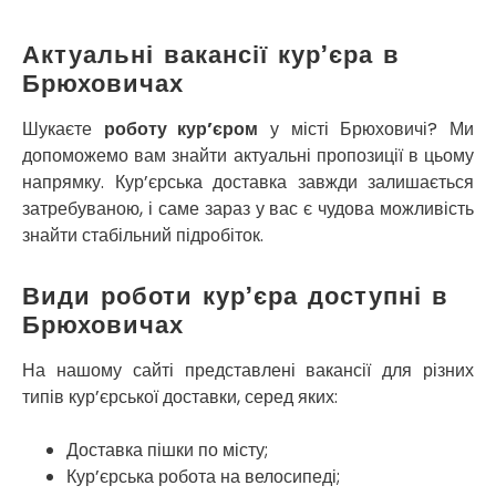
Кропивницький
Крихівці
Актуальні вакансії кур’єра в
Крюківщина
Брюховичах
Крижанівка
Ладижин
Шукаєте
роботу кур’єром
у місті Брюховичі? Ми
Лісники
допоможемо вам знайти актуальні пропозиції в цьому
Лиманка
напрямку. Кур’єрська доставка завжди залишається
Лозова
затребуваною, і саме зараз у вас є чудова можливість
Лубни
знайти стабільний підробіток.
Луцьк
Лука-Мелешківська
Види роботи кур’єра доступні в
Львів
Брюховичах
Малин
Марганець
На нашому сайті представлені вакансії для різних
Миргород
типів кур’єрської доставки, серед яких:
Мукачево
Нетішин
Доставка пішки по місту;
Ніжин
Микитинці
Кур’єрська робота на велосипеді;