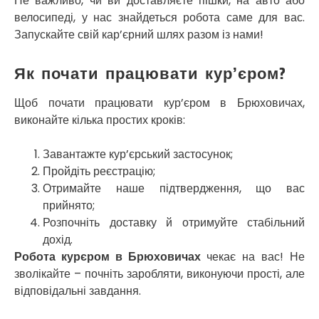
Не важливо, чи ви доставляєте пішки, на авто або
Софіївська Борщагівка
велосипеді, у нас знайдеться робота саме для вас.
Сокільники
Запускайте свій кар’єрний шлях разом із нами!
Солоницівка
Старокостянтинів
Як почати працювати кур’єром?
Старі Петрівці
Стебник
Стоянка
Щоб почати працювати кур’єром в Брюховичах,
Стрий
виконайте кілька простих кроків:
Суми
Світловодськ
Завантажте кур’єрський застосунок;
Святопетрівське
Пройдіть реєстрацію;
Тальне
Отримайте наше підтвердження, що вас
Тарасівка
прийнято;
Тернопіль
Розпочніть доставку й отримуйте стабільний
Тернівка
дохід.
Трускавець
Робота курєром в Брюховичах
чекає на вас! Не
Тульчин
зволікайте – почніть заробляти, виконуючи прості, але
Українка
відповідальні завдання.
Умань
Ужгород