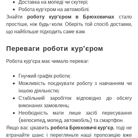
Миколаїв
Доставка на мопеді чи скутері;
Нікополь
Робота кур’єром на автомобілі.
Новоолександрівка
Знайти
роботу кур’єром в Брюховичах
стало
Новомосковськ
простіше, ніж будь-коли. Оберіть той спосіб доставки,
Новосілки
що найбільше підходить саме вам.
Нововолинськ
Обухів
Переваги роботи кур’єром
Обухівка
Одеса
Робота кур’єра має чимало переваг:
Острог
Павлоград
Гнучкий графік роботи;
Переяслав
Можливість поєднувати роботу з навчанням чи
Первомайськ
іншою діяльністю;
Пісочин
Стабільний заробіток відповідно до обсягу
Петриків
виконаних замовлень;
Петропавлівська Борщагівка
Необхідність мати лише засіб пересування
Підгородне
(велосипед, мопед, автомобіль) та смартфон.
Погреби
Якщо вас цікавить
робота Брюховичі кур’єр
, тоді не
Покров
втрачайте шанс і перегляньте наші пропозицію вже
Полтава