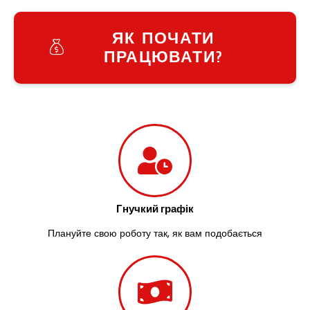
Узин
Васильків
ЯК ПОЧАТИ
Великі Лази
ПРАЦЮВАТИ?
Великий Омеляник
Верхнедніпровськ
Вільнянськ
Вінниця
Винники
Вишенки
Вишневе
Віта-Поштова
Вовчинець
Вознесенськ
Гнучкий графік
Вишгород
Плануйте свою роботу так, як вам подобається
Яготин
Южне
Южноукраїнськ
Запоріжжя
Зарічани