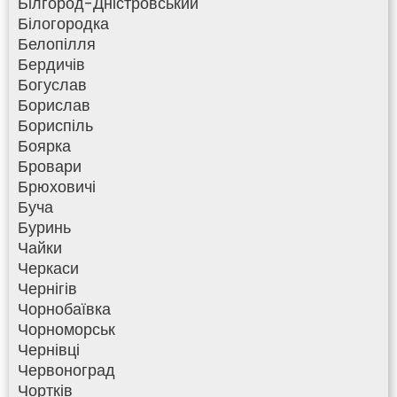
Білгород-Дністровський
Білогородка
Белопілля
Бердичів
Богуслав
Борислав
Бориспіль
Боярка
Бровари
Брюховичі
Буча
Буринь
Чайки
Черкаси
Чернігів
Чорнобаївка
Чорноморськ
Чернівці
Червоноград
Чортків