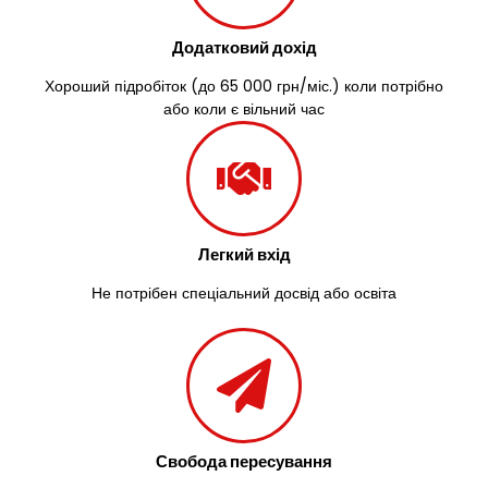
Зазим’я
Здолбунів
Додатковий дохід
Жовті Води
Житомир
Хороший підробіток (до 65 000 грн/міс.) коли потрібно
Зміїв
або коли є вільний час
Знам’янка
Звенигородка
Звягель
Легкий вхід
Не потрібен спеціальний досвід або освіта
Свобода пересування