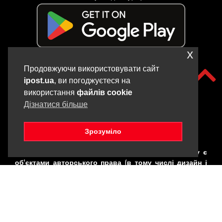
x
Продовжуючи використовувати сайт
ipost.ua
, ви погоджуєтеся на
використання
файлів cookie
Дізнатися більше
Зрозуміло
Copyright © iPOST, 2017-2025. Всі матеріали даного сайту є
об'єктами авторського права (в тому числі дизайн і
фотографії). Забороняється копіювання,
розповсюдження (у тому числі шляхом копіювання на
інші сайти та ресурси в Інтернеті) або будь-яке інше
використання інформації і об'єктів без попередньої
письмової згоди правовласника. Порушення