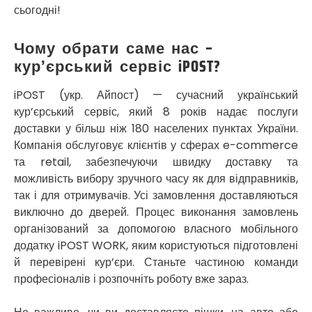
сьогодні!
Прилуки
Путивль
П’ятихатки
Чому обрати саме нас –
Роздільна
кур’єрський сервіс iPOST?
Рені
Решетилівка
iPOST (укр. Айпост) — сучасний український
Ромни
кур’єрський сервіс, який 8 років надає послуги
Рівне
доставки у більш ніж 180 населених пунктах України.
Рудне
Компанія обслуговує клієнтів у сферах e-commerce
Самбір
та retail, забезпечуючи швидку доставку та
Щасливе
можливість вибору зручного часу як для відправників,
Шепетівка
так і для отримувачів. Усі замовлення доставляються
Шостка
виключно до дверей. Процес виконання замовлень
Шпола
організований за допомогою власного мобільного
Синельникове
додатку iPOST WORK, яким користуються підготовлені
Славута
й перевірені кур’єри. Станьте частиною команди
Славутич
професіоналів і розпочніть роботу вже зараз.
Слобожанське
Сміла