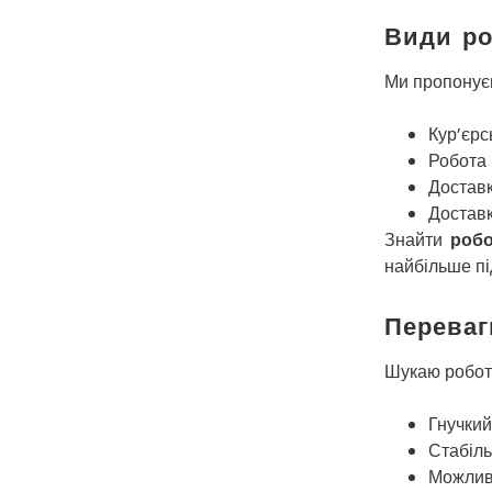
Види ро
Ми пропонуєм
Кур’єрс
Робота 
Доставк
Доставк
Знайти
робо
найбільше пі
Переваг
Шукаю роботу
Гнучкий
Стабіль
Можливі