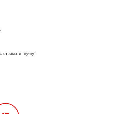
Коцюбинське
Конотоп
Коростень
Корсунь-
K
;
Шевченківський
Костопіль
Ковель
Козин
 отримати гнучку і
Красноград
Кременчук
Кременець
Кривий Ріг
Кролевець
Кропивницький
Крихівці
Крюківщина
Крижанівка