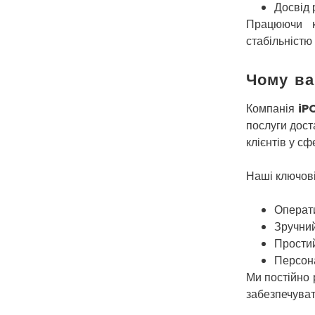
Досвід 
Працюючи к
стабільністю 
Чому ва
Компанія
iP
послуги дост
клієнтів у с
Наші ключові
Операти
Зручний
Простий
Персона
Ми постійно 
забезпечуват