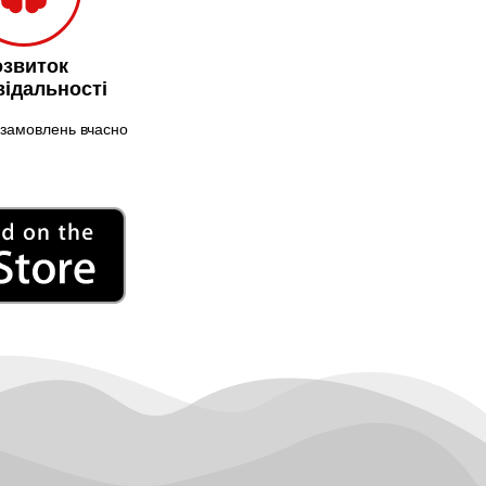
Нікополь
Новоолександрівка
озвиток
Новомосковськ
відальності
Новосілки
замовлень вчасно
Нововолинськ
Обухів
Обухівка
Одеса
Острог
Павлоград
Переяслав
Первомайськ
Пісочин
Петриків
Петропавлівська
Борщагівка
Підгородне