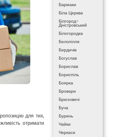
Бармаки
Біла Церква
Білгород-
Дністровський
Білогородка
Белопілля
Бердичів
Богуслав
Борислав
Бориспіль
Боярка
Бровари
Брюховичі
Буча
ропозицію для тих,
Буринь
ожливість отримати
Чайки
Черкаси