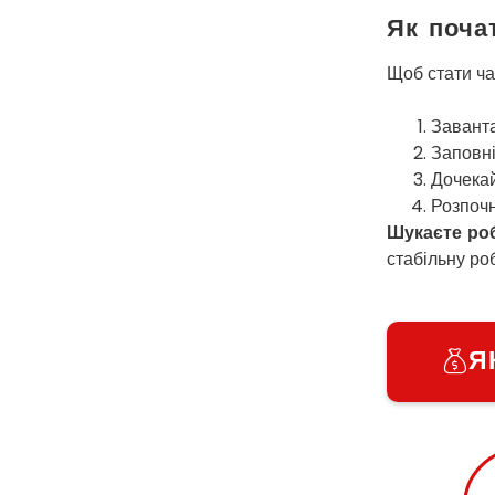
Як поча
Щоб стати ча
Заванта
Заповні
Дочекай
Розпочн
Шукаєте роб
стабільну ро
Я