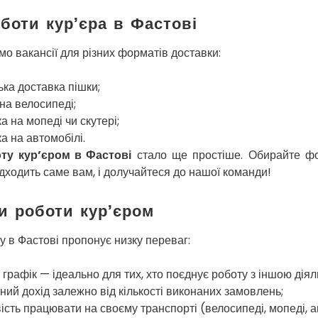
боти кур’єра в Фастові
о вакансії для різних форматів доставки:
ька доставка пішки;
на велосипеді;
а на мопеді чи скутері;
а на автомобілі.
ту кур’єром в Фастові
стало ще простіше. Обирайте фо
дходить саме вам, і долучайтеся до нашої команди!
и роботи кур’єром
 в Фастові пропонує низку переваг:
 графік — ідеально для тих, хто поєднує роботу з іншою діял
ний дохід залежно від кількості виконаних замовлень;
сть працювати на своєму транспорті (велосипеді, мопеді, а