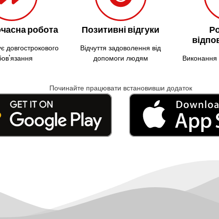
часна робота
Позитивні відгуки
Р
відпо
є довгострокового
Відчуття задоволення від
бов'язання
допомоги людям
Виконання 
Починайте працювати встановивши додаток