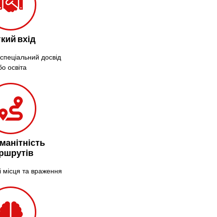
Ладижин
Лісники
Лиманка
кий вхід
Лозова
 спеціальний досвід
Лубни
бо освіта
Луцьк
Лука-
Мелешківська
Львів
Малин
Марганець
манітність
Миргород
ршрутів
Мукачево
і місця та враження
Нетішин
Ніжин
Микитинці
Миколаїв