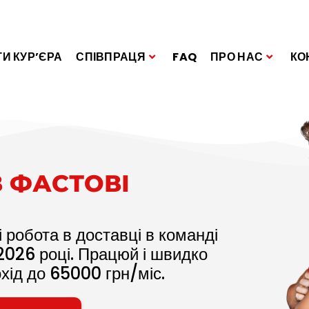
И КУР’ЄРА
СПІВПРАЦЯ
FAQ
ПРО НАС
КО
В ФАСТОВІ
 робота в доставці в команді
2026
році. Працюй і швидко
охід до
65000
грн/міс.