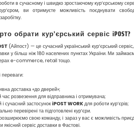
роботи в сучасному і швидко зростаючому кур’єрському серві
ур’єром, ви отримуєте можливість поєднувати свобо
заробітку.
рто обрати кур’єрський сервіс iPOST?
OST
(Айпост) — це сучасний український кур’єрський сервіс,
авки у більш ніж 180 населених пунктах України. Ми займа
ферах e-commerce, retail тощо.
 переваги:
вна доставка «до дверей»;
 час розвезення для відправника і отримувача;
 і сучасний застосунок
iPOST WORK
для роботи кур’єрів;
льно перевірені та підготовлені кур’єри.
розширюємо свою команду, і зараз у вас є можливість приє
и якісний сервіс доставки в Фастові.