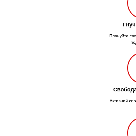
Гнуч
Плануйте сво
по
Свобода
Активний спо