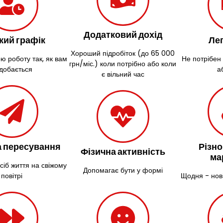
Додатковий дохід
кий графік
Лег
Хороший підробіток (до 65 000
ю роботу так, як вам
Не потрібен
грн/міс.) коли потрібно або коли
добається
а
є вільний час
 пересування
Різно
Фізична активність
ма
сіб життя на свіжому
Допомагає бути у формі
повітрі
Щодня - нов