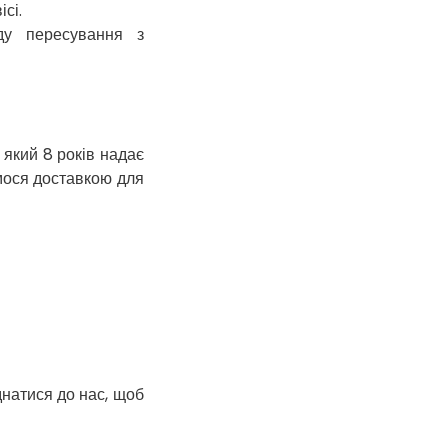
сі.
Харків
ду пересування з
Херсон
Хмельницький
Хмільник
Ірпінь
 який 8 років надає
Івано-Франківськ
ємося доставкою для
Ізмаїл
Кагарлик
Калуш
Кам’янець-
Подільський
Кам’янка
Кам’янське
Канів
Козятин
днатися до нас, щоб
Київ
Кобеляки