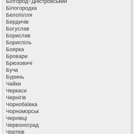
Білгород-Дністровський
Білогородка
Белопілля
Бердичів
Богуслав
Борислав
Бориспіль
Боярка
Бровари
Брюховичі
Буча
Буринь
Чайки
Черкаси
Чернігів
Чорнобаївка
Чорноморськ
Чернівці
Червоноград
Чортків