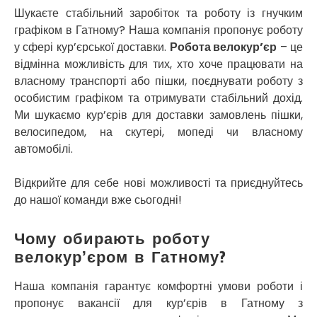
Кропивницький
Шукаєте стабільний заробіток та роботу із гнучким
Крихівці
графіком в Гатному? Наша компанія пропонує роботу
Крюківщина
у сфері кур’єрської доставки.
Робота велокур’єр
– це
Крижанівка
відмінна можливість для тих, хто хоче працювати на
Ладижин
власному транспорті або пішки, поєднувати роботу з
Лісники
особистим графіком та отримувати стабільний дохід.
Лиманка
Ми шукаємо кур’єрів для доставки замовлень пішки,
Лозова
велосипедом, на скутері, мопеді чи власному
Лубни
автомобілі.
Луцьк
Лука-Мелешківська
Відкрийте для себе нові можливості та приєднуйтесь
Львів
до нашої команди вже сьогодні!
Малин
Марганець
Чому обирають роботу
Миргород
велокур’єром в Гатному?
Мукачево
Нетішин
Наша компанія гарантує комфортні умови роботи і
Ніжин
пропонує вакансії для кур’єрів в Гатному з
Микитинці