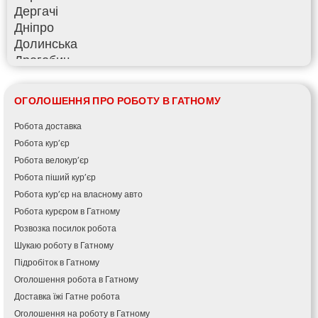
Дергачі
Дніпро
Долинська
Дрогобич
Фастів
Фонтанка
ОГОЛОШЕННЯ ПРО РОБОТУ В ГАТНОМУ
Гадяч
Гатне
Робота доставка
Глеваха
Робота кур’єр
Горішні Плавні
Робота велокур’єр
Гостомель
Робота піший кур’єр
Харків
Робота кур’єр на власному авто
Херсон
Робота курєром в Гатному
Хмельницький
Розвозка посилок робота
Хмільник
Шукаю роботу в Гатному
Ірпінь
Підробіток в Гатному
Івано-Франківськ
Оголошення робота в Гатному
Ізмаїл
Доставка їжі Гатне робота
Кагарлик
Оголошення на роботу в Гатному