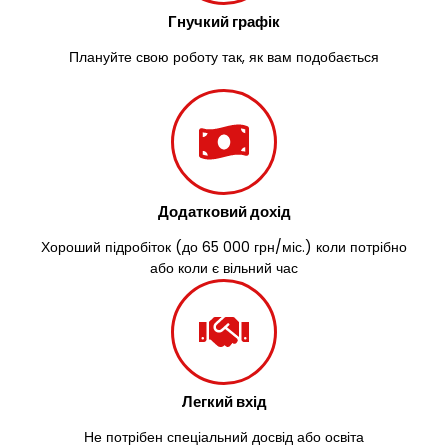
Зазим’я
Гнучкий графік
Здолбунів
Жовті Води
Плануйте свою роботу так, як вам подобається
Житомир
Зміїв
Знам’янка
Звенигородка
Звягель
Додатковий дохід
Хороший підробіток (до 65 000 грн/міс.) коли потрібно
або коли є вільний час
Легкий вхід
Не потрібен спеціальний досвід або освіта