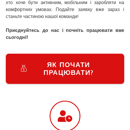
хто хоче бути активним, мобільним і заробляти на
Узин
комфортних умовах. Подайте заявку вже зараз і
Васильків
станьте частиною нашої команди!
Великі Лази
Великий Омеляник
Приєднуйтесь до нас і почніть працювати вже
Верхнедніпровськ
сьогодні!
Вільнянськ
Вінниця
Винники
Вишенки
ЯК ПОЧАТИ
Вишневе
ПРАЦЮВАТИ?
Віта-Поштова
Вовчинець
Вознесенськ
Вишгород
Яготин
Южне
Южноукраїнськ
Запоріжжя
Зарічани