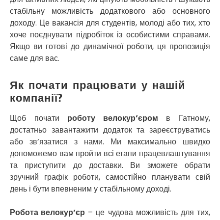
Софіївська Борщагівка
стабільну можливість додаткового або основного
Сокільники
доходу. Це вакансія для студентів, молоді або тих, хто
Солоницівка
хоче поєднувати підробіток із особистими справами.
Старокостянтинів
Якщо ви готові до динамічної роботи, ця пропозиція
Старі Петрівці
саме для вас.
Стебник
Стоянка
Стрий
Як почати працювати у нашій
Суми
компанії?
Світловодськ
Святопетрівське
Щоб почати
роботу велокур’єром
в Гатному,
Тальне
достатньо завантажити додаток та зареєструватись
Тарасівка
або зв’язатися з нами. Ми максимально швидко
Тернопіль
допоможемо вам пройти всі етапи працевлаштування
Тернівка
та приступити до доставки. Ви зможете обрати
Трускавець
зручний графік роботи, самостійно планувати свій
Тульчин
день і бути впевненим у стабільному доході.
Українка
Умань
Робота велокур’єр
– це чудова можливість для тих,
Ужгород