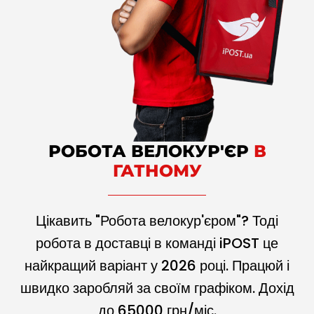
РОБОТА ВЕЛОКУР'ЄР
В
ГАТНОМУ
Цікавить "Робота велокур'єром"? Тоді
робота в доставці в команді iPOST це
найкращий варіант у
2026
році. Працюй і
швидко заробляй за своїм графіком. Дохід
до
65000
грн/міс.