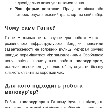
відповідально виконувати замовлення.
Прилуки
Різні форми доставки.
Працюєте пішки або
Путивль
використовуєте власний транспорт на свій вибір.
П’ятихатки
Роздільна
Рені
Чому саме Гатне?
Решетилівка
Ромни
Гатне – компактне та зручне для роботи місто із
Рівне
розвиненою інфраструктурою. Завдяки невеликій
Рудне
завантаженості не головних вулиць кур’єрам зручно
Самбір
швидко переміщатися між замовленнями. Особливою
Щасливе
популярністю користується робота
велокур’єром
,
Шепетівка
оскільки велосипед дозволяє обслуговувати більшу
Шостка
кількість клієнтів за короткий час.
Шпола
Синельникове
Для кого підходить робота
Славута
велокур’єр?
Славутич
Слобожанське
Робота «
велокур’єр
» в Гатному ідеально підходить
Сміла
для активних людей, які цінують мобільність і шукають