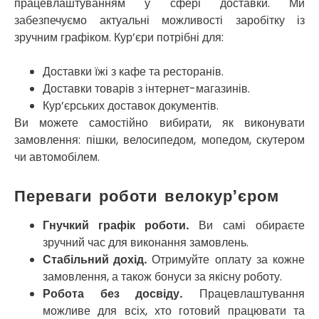
працевлаштуванням у сфері доставки. Ми
Миколаїв
Нікополь
забезпечуємо актуальні можливості заробітку із
Новоолександрівка
зручним графіком. Кур’єри потрібні для:
Новомосковськ
Новосілки
Доставки їжі з кафе та ресторанів.
Нововолинськ
Доставки товарів з інтернет-магазинів.
Обухів
Кур’єрських доставок документів.
Обухівка
Ви можете самостійно вибирати, як виконувати
Одеса
замовлення: пішки, велосипедом, мопедом, скутером
Острог
чи автомобілем.
Павлоград
Переяслав
Переваги роботи велокур’єром
Первомайськ
Пісочин
Гнучкий графік роботи.
Ви самі обираєте
Петриків
зручний час для виконання замовлень.
Петропавлівська Борщагівка
Стабільний дохід.
Отримуйте оплату за кожне
Підгородне
замовлення, а також бонуси за якісну роботу.
Погреби
Робота без досвіду.
Працевлаштування
Покров
можливе для всіх, хто готовий працювати та
Полтава