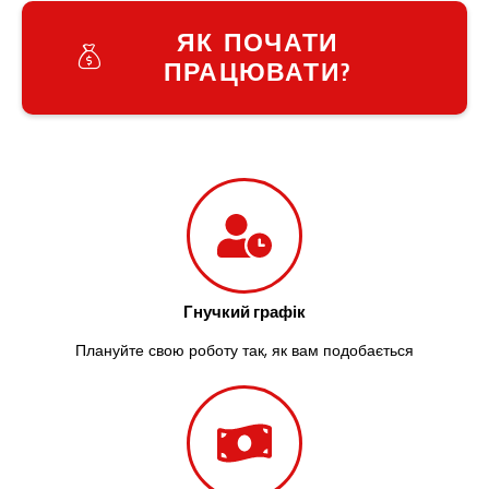
Зазим’я
Здолбунів
ЯК ПОЧАТИ
Жовті Води
ПРАЦЮВАТИ?
Житомир
Зміїв
Знам’янка
Звенигородка
Звягель
Гнучкий графік
Плануйте свою роботу так, як вам подобається