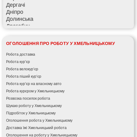
Дергачі
Дніпро
Долинська
Дрогобич
Фастів
Фонтанка
ОГОЛОШЕННЯ ПРО РОБОТУ У ХМЕЛЬНИЦЬКОМУ
Гадяч
Гатне
Робота доставка
Глеваха
Робота кур’єр
Горішні Плавні
Робота велокур’єр
Гостомель
Робота піший кур’єр
Харків
Робота кур’єр на власному авто
Херсон
Робота курєром у Хмельницькому
Хмельницький
Розвозка посилок робота
Хмільник
Шукаю роботу у Хмельницькому
Ірпінь
Підробіток у Хмельницькому
Івано-Франківськ
Оголошення робота у Хмельницькому
Ізмаїл
Доставка їжі Хмельницький робота
Кагарлик
Оголошення на роботу у Хмельницькому