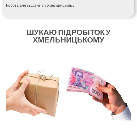
Калуш
Робота для студентів у Хмельницькому
Кам’янець-Подільський
Кам’янка
Кам’янське
Канів
ШУКАЮ ПІДРОБІТОК У
Козятин
ХМЕЛЬНИЦЬКОМУ
Київ
Кобеляки
Коцюбинське
Конотоп
Коростень
Корсунь-Шевченківський
Костопіль
Ковель
Козин
Красноград
Кременчук
Кременець
Кривий Ріг
Кролевець