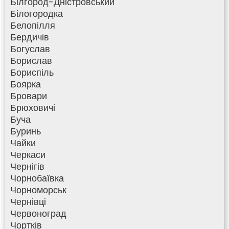
Білгород-Дністровський
Білогородка
Белопілля
Бердичів
Богуслав
Борислав
Бориспіль
Боярка
Бровари
Брюховичі
Буча
Буринь
Чайки
Черкаси
Чернігів
Чорнобаївка
Чорноморськ
Чернівці
Червоноград
Чортків