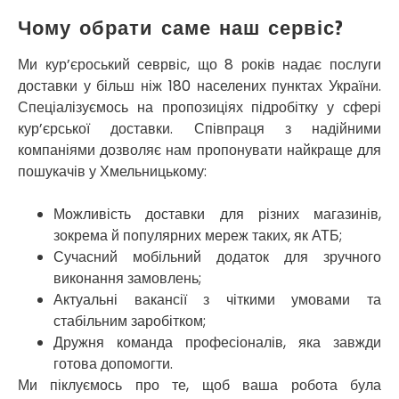
Софіївська Борщагівка
Чому обрати саме наш сервіс?
Сокільники
Солоницівка
Ми кур’єроський севрвіс, що 8 років надає послуги
Старокостянтинів
доставки у більш ніж 180 населених пунктах України.
Старі Петрівці
Спеціалізуємось на пропозиціях підробітку у сфері
Стебник
Стоянка
кур’єрської доставки. Співпраця з надійними
Стрий
компаніями дозволяє нам пропонувати найкраще для
Суми
пошукачів у Хмельницькому:
Світловодськ
Святопетрівське
Можливість доставки для різних магазинів,
Тальне
зокрема й популярних мереж таких, як АТБ;
Тарасівка
Сучасний мобільний додаток для зручного
Тернопіль
виконання замовлень;
Тернівка
Актуальні вакансії з чіткими умовами та
Трускавець
стабільним заробітком;
Тульчин
Дружня команда професіоналів, яка завжди
Українка
готова допомогти.
Умань
Ми піклуємось про те, щоб ваша робота була
Ужгород