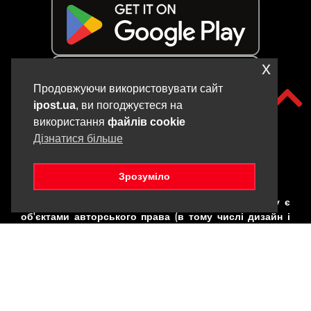
x
Продовжуючи використовувати сайт
ipost.ua
, ви погоджуєтеся на
використання
файлів cookie
Дізнатися більше
Зрозуміло
Copyright © iPOST, 2017-2025. Всі матеріали даного сайту є
об'єктами авторського права (в тому числі дизайн і
фотографії). Забороняється копіювання,
розповсюдження (у тому числі шляхом копіювання на
інші сайти та ресурси в Інтернеті) або будь-яке інше
використання інформації і об'єктів без попередньої
письмової згоди правовласника. Порушення
авторських прав карається відповідно до