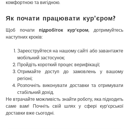
комфортною та вигідною.
Узин
Васильків
Як почати працювати кур’єром?
Великі Лази
Великий Омеляник
Щоб почати
підробіток кур’єром
, дотримуйтесь
Верхнедніпровськ
наступних кроків:
Вільнянськ
Вінниця
Зареєструйтеся на нашому сайті або завантажте
Винники
мобільний застосунок;
Вишенки
Пройдіть короткий процес верифікації;
Вишневе
Віта-Поштова
Отримайте доступ до замовлень у вашому
Вовчинець
регіоні;
Вознесенськ
Розпочніть виконувати доставки та отримувати
Вишгород
стабільний дохід.
Яготин
Не втрачайте можливість знайти роботу, яка підходить
Южне
саме вам! Почніть свій шлях у сфері кур’єрської
Южноукраїнськ
доставки вже сьогодні.
Запоріжжя
Зарічани