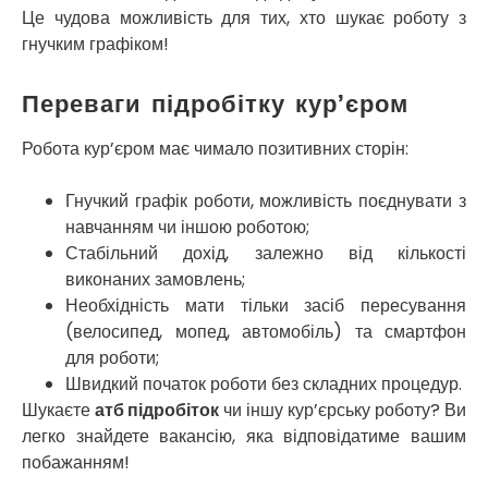
Це чудова можливість для тих, хто шукає роботу з
Прилуки
Путивль
гнучким графіком!
П’ятихатки
Роздільна
Переваги підробітку кур’єром
Рені
Решетилівка
Робота кур’єром має чимало позитивних сторін:
Ромни
Рівне
Гнучкий графік роботи, можливість поєднувати з
Рудне
навчанням чи іншою роботою;
Самбір
Стабільний дохід, залежно від кількості
Щасливе
виконаних замовлень;
Шепетівка
Необхідність мати тільки засіб пересування
Шостка
(велосипед, мопед, автомобіль) та смартфон
Шпола
для роботи;
Синельникове
Швидкий початок роботи без складних процедур.
Славута
Шукаєте
атб підробіток
чи іншу кур’єрську роботу? Ви
Славутич
легко знайдете вакансію, яка відповідатиме вашим
Слобожанське
побажанням!
Сміла