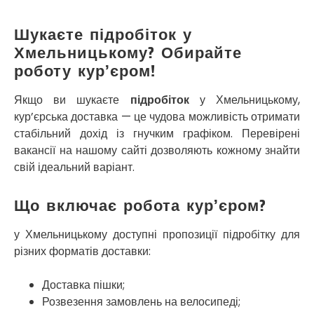
Кропивницький
Крихівці
Шукаєте підробіток у
Крюківщина
Хмельницькому? Обирайте
Крижанівка
роботу кур’єром!
Ладижин
Лісники
Якщо ви шукаєте
підробіток
у Хмельницькому,
Лиманка
кур’єрська доставка — це чудова можливість отримати
Лозова
стабільний дохід із гнучким графіком. Перевірені
Лубни
вакансії на нашому сайті дозволяють кожному знайти
Луцьк
свій ідеальний варіант.
Лука-Мелешківська
Львів
Що включає робота кур’єром?
Малин
Марганець
у Хмельницькому доступні пропозиції підробітку для
Миргород
різних форматів доставки:
Мукачево
Нетішин
Доставка пішки;
Ніжин
Микитинці
Розвезення замовлень на велосипеді;