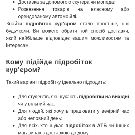
Миколаїв
Доставка за допомогою скутера чи мопеда;
Нікополь
Розвезення товарів на власному або
Новоолександрівка
орендованому автомобілі.
Новомосковськ
Знайти
підробіток кур’єром
стало простіше, ніж
Новосілки
будь-коли. Ви можете обрати той спосіб доставки,
Нововолинськ
який найбільше відповідає вашим можливостям та
Обухів
інтересам.
Обухівка
Одеса
Кому підійде підробіток
Острог
кур’єром?
Павлоград
Переяслав
Такий варіант підробітку ідеально підходить:
Первомайськ
Пісочин
Для студентів, які шукають
підробітки на вихідні
Петриків
чи у вільний час;
Петропавлівська Борщагівка
Для людей, які хочуть працювати у вечірній час
Підгородне
або неповний день;
Погреби
Для всіх, хто шукає
підробіток в АТБ
чи інших
Покров
магазинах з доставкою до дому.
Полтава