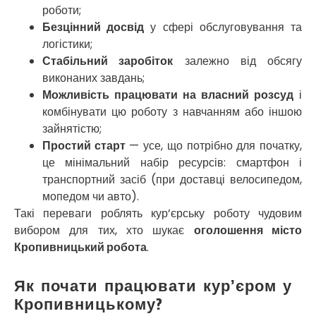
роботи;
Прилуки
Безцінний досвід
у сфері обслуговування та
Путивль
логістики;
П’ятихатки
Роздільна
Стабільний заробіток
залежно від обсягу
Рені
виконаних завдань;
Решетилівка
Можливість працювати на власний розсуд
і
Ромни
комбінувати цю роботу з навчанням або іншою
Рівне
зайнятістю;
Рудне
Простий старт
— усе, що потрібно для початку,
Самбір
це мінімальний набір ресурсів: смартфон і
Щасливе
транспортний засіб (при доставці велосипедом,
Шепетівка
мопедом чи авто).
Шостка
Такі переваги роблять кур’єрську роботу чудовим
Шпола
вибором для тих, хто шукає
оголошення місто
Синельникове
Кропивницький робота
.
Славута
Славутич
Як почати працювати кур’єром у
Слобожанське
Кропивницькому?
Сміла