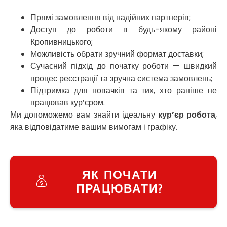
Узин
Прямі замовлення від надійних партнерів;
Васильків
Доступ до роботи в будь-якому районі
Великі Лази
Кропивницького;
Великий Омеляник
Можливість обрати зручний формат доставки;
Верхнедніпровськ
Сучасний підхід до початку роботи — швидкий
Вільнянськ
процес реєстрації та зручна система замовлень;
Вінниця
Підтримка для новачків та тих, хто раніше не
Винники
Вишенки
працював кур’єром.
Вишневе
Ми допоможемо вам знайти ідеальну
кур’єр робота
,
Віта-Поштова
яка відповідатиме вашим вимогам і графіку.
Вовчинець
Вознесенськ
Вишгород
ЯК ПОЧАТИ
Яготин
Южне
ПРАЦЮВАТИ?
Южноукраїнськ
Запоріжжя
Зарічани