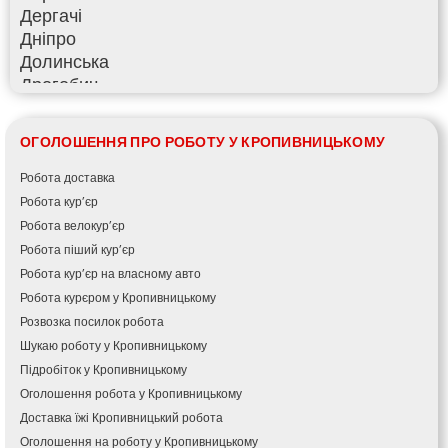
Дергачі
Дніпро
Долинська
Дрогобич
Фастів
Фонтанка
ОГОЛОШЕННЯ ПРО РОБОТУ У КРОПИВНИЦЬКОМУ
Гадяч
Гатне
Робота доставка
Глеваха
Робота кур’єр
Горішні Плавні
Робота велокур’єр
Гостомель
Робота піший кур’єр
Харків
Робота кур’єр на власному авто
Херсон
Робота курєром у Кропивницькому
Хмельницький
Розвозка посилок робота
Хмільник
Шукаю роботу у Кропивницькому
Ірпінь
Підробіток у Кропивницькому
Івано-Франківськ
Оголошення робота у Кропивницькому
Ізмаїл
Доставка їжі Кропивницький робота
Кагарлик
Оголошення на роботу у Кропивницькому