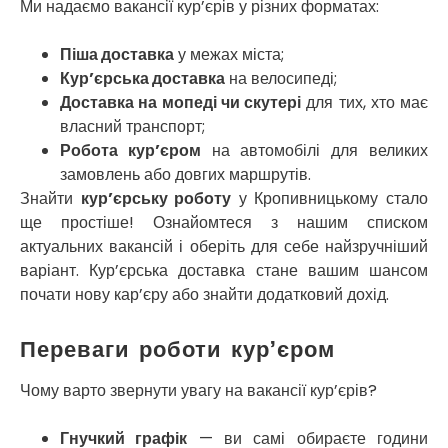
Миколаїв
Ми надаємо вакансії кур’єрів у різних форматах:
Нікополь
Новоолександрівка
Піша доставка
у межах міста;
Новомосковськ
Кур’єрська доставка
на велосипеді;
Новосілки
Доставка на мопеді чи скутері
для тих, хто має
Нововолинськ
власний транспорт;
Обухів
Робота кур’єром
на автомобілі для великих
Обухівка
замовлень або довгих маршрутів.
Одеса
Знайти
кур’єрську роботу
у Кропивницькому стало
Острог
ще простіше! Ознайомтеся з нашим списком
Павлоград
актуальних вакансій і оберіть для себе найзручніший
Переяслав
варіант. Кур’єрська доставка стане вашим шансом
Первомайськ
почати нову кар’єру або знайти додатковий дохід.
Пісочин
Петриків
Переваги роботи кур’єром
Петропавлівська Борщагівка
Підгородне
Чому варто звернути увагу на вакансії кур’єрів?
Погреби
Покров
Гнучкий графік
— ви самі обираєте години
Полтава