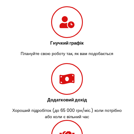
Зазим’я
Здолбунів
Жовті Води
Житомир
Зміїв
Знам’янка
Гнучкий графік
Звенигородка
Звягель
Плануйте свою роботу так, як вам подобається
Додатковий дохід
Хороший підробіток (до 65 000 грн/міс.) коли потрібно
або коли є вільний час