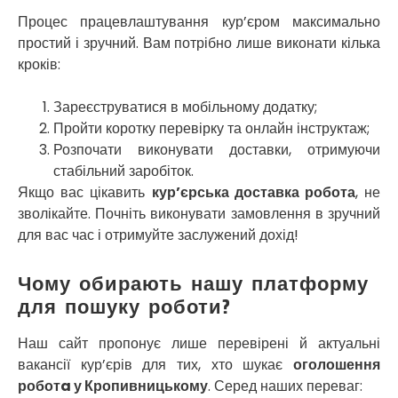
Софіївська Борщагівка
Процес працевлаштування кур’єром максимально
Сокільники
простий і зручний. Вам потрібно лише виконати кілька
Солоницівка
кроків:
Старокостянтинів
Старі Петрівці
Зареєструватися в мобільному додатку;
Стебник
Стоянка
Пройти коротку перевірку та онлайн інструктаж;
Стрий
Розпочати виконувати доставки, отримуючи
Суми
стабільний заробіток.
Світловодськ
Якщо вас цікавить
кур’єрська доставка робота
, не
Святопетрівське
зволікайте. Почніть виконувати замовлення в зручний
Тальне
для вас час і отримуйте заслужений дохід!
Тарасівка
Тернопіль
Чому обирають нашу платформу
Тернівка
для пошуку роботи?
Трускавець
Тульчин
Наш сайт пропонує лише перевірені й актуальні
Українка
вакансії кур’єрів для тих, хто шукає
оголошення
Умань
роботa у Кропивницькому
. Серед наших переваг:
Ужгород