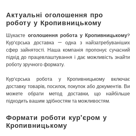
Кропивницький
Крихівці
Актуальні оголошення про
Крюківщина
роботу у Кропивницькому
Крижанівка
Ладижин
Шукаєте
оголошення робота у Кропивницькому
?
Лісники
Кур’єрська доставка — одна з найзатребуваніших
Лиманка
сфер зайнятості. Наша компанія пропонує сучасний
Лозова
підхід до працевлаштування і дає можливість знайти
Лубни
роботу зручного формату.
Луцьк
Лука-Мелешківська
Кур’єрська робота у Кропивницькому включає
Львів
доставку товарів, посилок, покупок або документів. Ви
Малин
можете обрати метод доставки, що найбільше
Марганець
підходить вашим здібностям та можливостям.
Миргород
Мукачево
Формати роботи кур’єром у
Нетішин
Ніжин
Кропивницькому
Микитинці