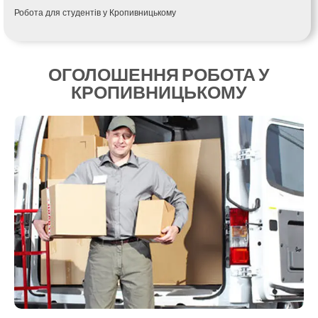
Калуш
Робота для студентів у Кропивницькому
Кам’янець-Подільський
Кам’янка
Кам’янське
Канів
ОГОЛОШЕННЯ РОБОТА У
Козятин
КРОПИВНИЦЬКОМУ
Київ
Кобеляки
Коцюбинське
Конотоп
Коростень
Корсунь-Шевченківський
Костопіль
Ковель
Козин
Красноград
Кременчук
Кременець
Кривий Ріг
Кролевець