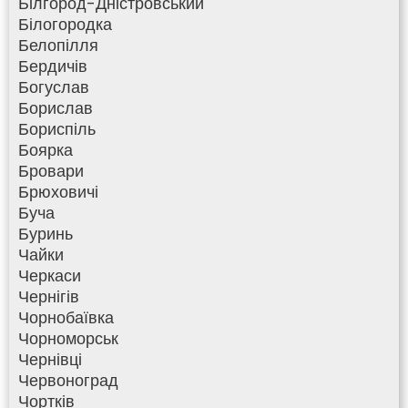
Білгород-Дністровський
Білогородка
Белопілля
Бердичів
Богуслав
Борислав
Бориспіль
Боярка
Бровари
Брюховичі
Буча
Буринь
Чайки
Черкаси
Чернігів
Чорнобаївка
Чорноморськ
Чернівці
Червоноград
Чортків