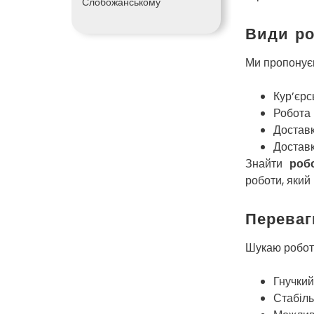
Слобожанському
Види ро
Ми пропонуєм
Кур’єрс
Робота 
Доставк
Доставк
Знайти
роб
роботи, який
Переваг
Шукаю робот
Гнучкий
Стабіль