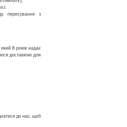
втомобілі);
Гостомель
сі.
Харків
ду пересування з
Херсон
Хмельницький
Хмільник
Ірпінь
 який 8 років надає
Івано-Франківськ
ємося доставкою для
Ізмаїл
Кагарлик
Калуш
Кам’янець-
Подільський
Кам’янка
Кам’янське
Канів
Козятин
днатися до нас, щоб
Київ