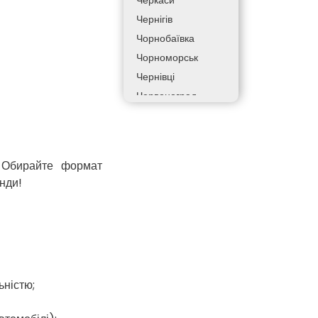
Черкаси
Чернігів
Чорнобаївка
Чорноморськ
Чернівці
Червоноград
Чортків
Дергачі
Дніпро
 Обирайте формат
Долинська
нди!
Дрогобич
Фастів
Фонтанка
Гадяч
Гатне
ьністю;
Глеваха
Горішні Плавні