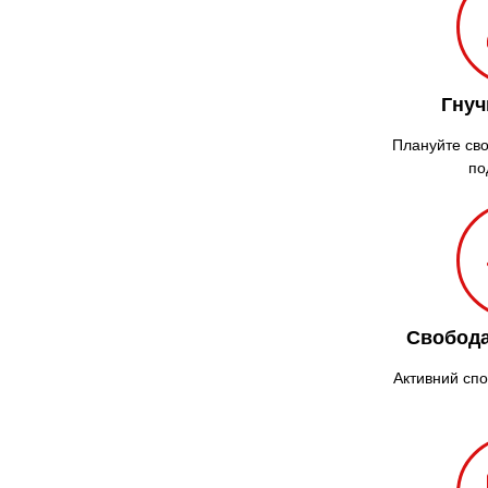
Гнуч
Плануйте сво
по
Свобода
Активний спо