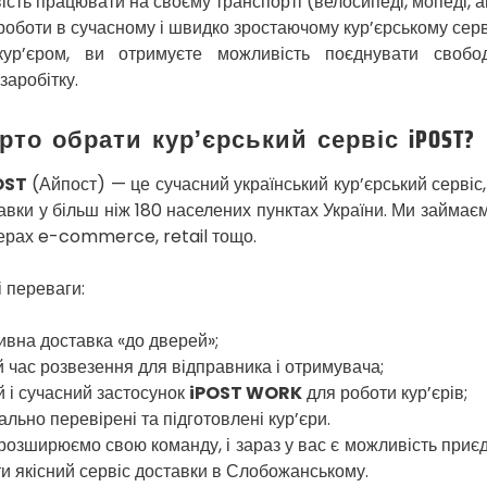
сть працювати на своєму транспорті (велосипеді, мопеді, а
роботи в сучасному і швидко зростаючому кур’єрському серві
ур’єром, ви отримуєте можливість поєднувати свобо
заробітку.
рто обрати кур’єрський сервіс iPOST?
OST
(Айпост) — це сучасний український кур’єрський сервіс,
авки у більш ніж 180 населених пунктах України. Ми займа
ферах e-commerce, retail тощо.
 переваги:
вна доставка «до дверей»;
 час розвезення для відправника і отримувача;
 і сучасний застосунок
iPOST WORK
для роботи кур’єрів;
льно перевірені та підготовлені кур’єри.
розширюємо свою команду, і зараз у вас є можливість приє
и якісний сервіс доставки в Слобожанському.