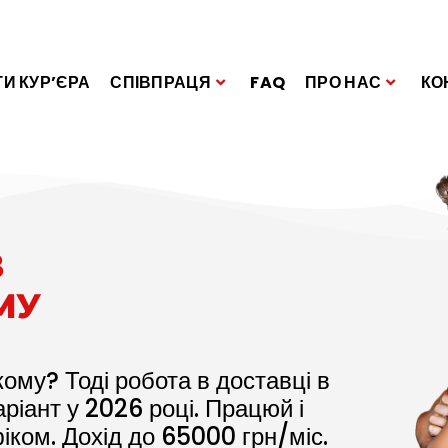
И КУР’ЄРА
СПІВПРАЦЯ
FAQ
ПРО НАС
КО
В
МУ
му? Тоді робота в доставці в
аріант у
2026
році. Працюй і
іком. Дохід до
65000
грн/міс.