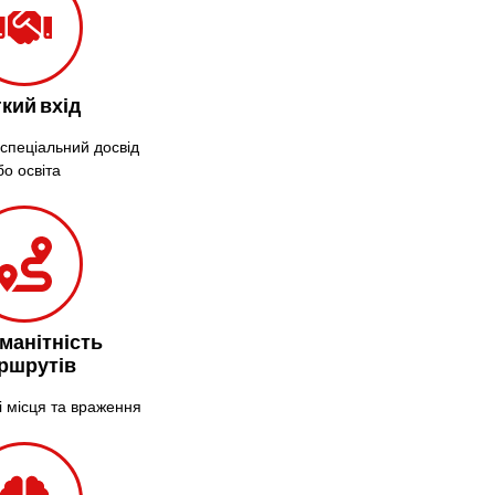
Крижанівка
Ладижин
Лісники
Лиманка
кий вхід
Лозова
 спеціальний досвід
Лубни
бо освіта
Луцьк
Лука-
Мелешківська
Львів
Малин
Марганець
манітність
Миргород
ршрутів
Мукачево
і місця та враження
Нетішин
Ніжин
Микитинці