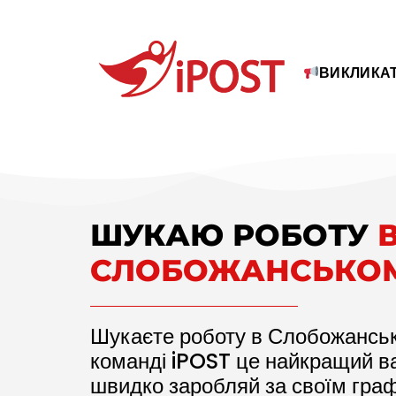
ВИКЛИКАТ
ШУКАЮ РОБОТУ
СЛОБОЖАНСЬКО
Шукаєте роботу в Слобожансько
команді iPOST це найкращий в
швидко заробляй за своїм граф