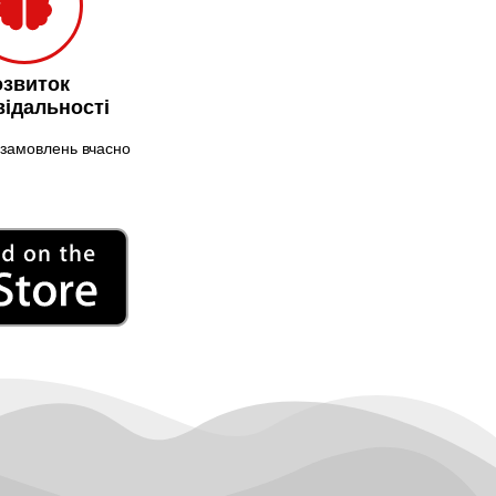
Миколаїв
Нікополь
Новоолександрівка
озвиток
Новомосковськ
відальності
Новосілки
замовлень вчасно
Нововолинськ
Обухів
Обухівка
Одеса
Острог
Павлоград
Переяслав
Первомайськ
Пісочин
Петриків
Петропавлівська
Борщагівка
Підгородне