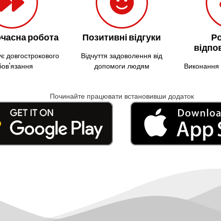
часна робота
Позитивні відгуки
Р
відпо
є довгострокового
Відчуття задоволення від
бов'язання
допомоги людям
Виконання 
Починайте працювати встановивши додаток