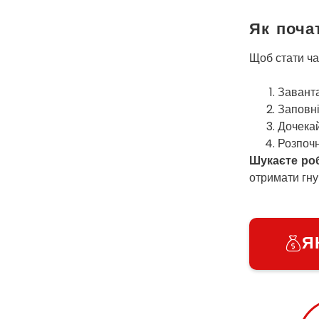
Як поча
Щоб стати ча
Заванта
Заповні
Дочекай
Розпочн
Шукаєте ро
отримати гнуч
Я