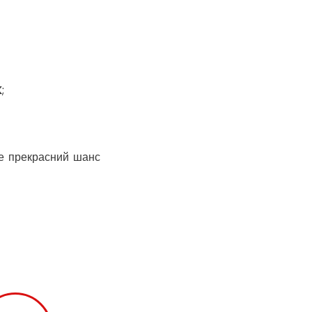
Кобеляки
Коцюбинське
Конотоп
Коростень
Корсунь-
K
;
Шевченківський
Костопіль
Ковель
Козин
е прекрасний шанс
Красноград
Кременчук
Кременець
Кривий Ріг
Кролевець
Кропивницький
Крихівці
Крюківщина