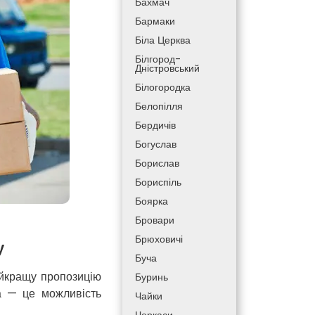
Бахмач
Бармаки
Біла Церква
Білгород-
Дністровський
Білогородка
Белопілля
Бердичів
Богуслав
Борислав
Бориспіль
Боярка
Бровари
Брюховичі
у
Буча
йкращу пропозицію
Буринь
ка — це можливість
Чайки