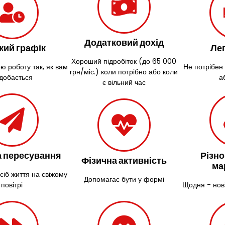
Додатковий дохід
кий графік
Лег
Хороший підробіток (до 65 000
ю роботу так, як вам
Не потрібен
грн/міс.) коли потрібно або коли
добається
а
є вільний час
 пересування
Різно
Фізична активність
ма
сіб життя на свіжому
Допомагає бути у формі
повітрі
Щодня - нов