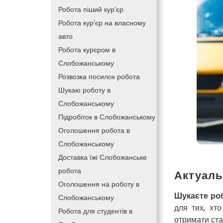
Робота піший кур’єр
Робота кур’єр на власному
авто
Робота курєром в
Слобожанському
Розвозка посилок робота
Шукаю роботу в
Слобожанському
Підробіток в Слобожанському
Оголошення робота в
Слобожанському
Доставка їжі Слобожанське
робота
Актуаль
Оголошення на роботу в
Шукаєте ро
Слобожанському
для тих, хт
Робота для студентів в
отримати ста