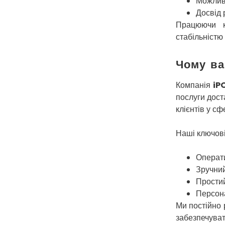
Можливі
Досвід 
Працюючи к
стабільністю 
Чому ва
Компанія
iP
послуги дост
клієнтів у с
Наші ключові
Операти
Зручний
Простий
Персона
Ми постійно 
забезпечуват