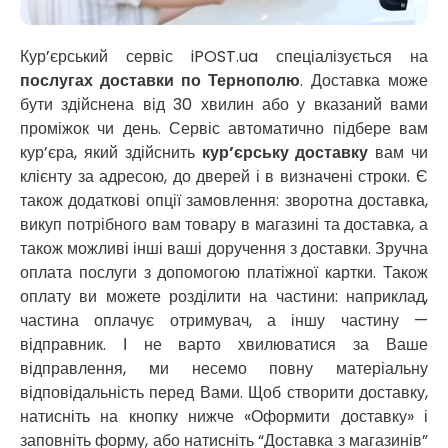
Новоолександрівка
Новомосковськ
Новосілки
Кур’єрський сервіс iPOST.ua спеціалізується на
Нововолинськ
послугах доставки по Тернополю
. Доставка може
Обухів
бути здійснена від 30 хвилин або у вказаний вами
Обухівка
проміжок чи день. Сервіс автоматично підбере вам
Одеса
кур’єра, який здійснить
кур’єрську доставку
вам чи
Острог
клієнту за адресою, до дверей і в визначені строки. Є
Павлоград
також додаткові опції замовлення: зворотна доставка,
Переяслав
викуп потрібного вам товару в магазині та доставка, а
Первомайськ
також можливі інші ваші доручення з доставки. Зручна
Пісочин
оплата послуги з допомогою платіжної картки. Також
Петриків
оплату ви можете розділити на частини: наприклад,
Петропавлівська Борщагівка
частина оплачує отримувач, а іншу частину —
Підгородне
відправник. І не варто хвилюватися за Ваше
Погреби
відправлення, ми несемо повну матеріальну
Покров
відповідальність перед Вами. Щоб створити доставку,
Полтава
натисніть на кнопку нижче «Оформити доставку» і
Прилуки
заповніть форму, або натисніть “Доставка з магазинів”
Путивль