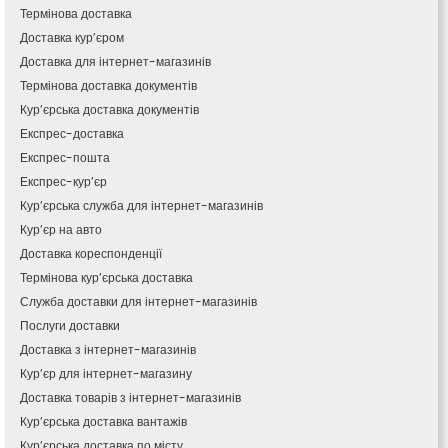
Кам’янка
Термінова доставка
Кам’янське
Доставка кур’єром
Канів
Доставка для інтернет-магазинів
Козятин
Термінова доставка документів
Київ
Кур’єрська доставка документів
Кобеляки
Експрес-доставка
Коцюбинське
Експрес-пошта
Конотоп
Експрес-кур’єр
Коростень
Кур’єрська служба для інтернет-магазинів
Корсунь-Шевченківський
Кур’єр на авто
Костопіль
Доставка кореспонденції
Ковель
Термінова кур’єрська доставка
Козин
Красноград
Служба доставки для інтернет-магазинів
Кременчук
Послуги доставки
Кременець
Доставка з інтернет-магазинів
Кривий Ріг
Кур’єр для інтернет-магазину
Кролевець
Доставка товарів з інтернет-магазинів
Кропивницький
Кур’єрська доставка вантажів
Крихівці
Кур’єрська доставка по місту