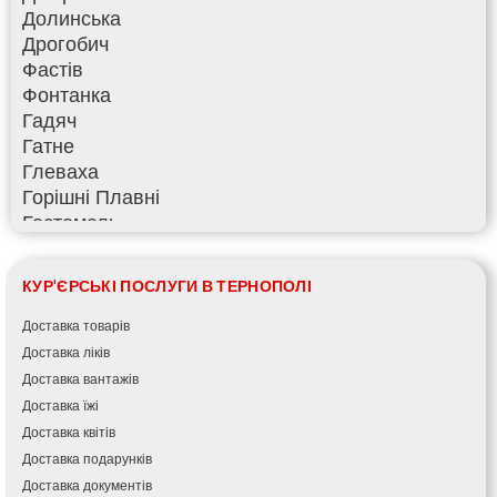
Долинська
Дрогобич
Фастів
Фонтанка
Гадяч
Гатне
Глеваха
Горішні Плавні
Гостомель
Харків
Херсон
КУР'ЄРСЬКІ ПОСЛУГИ В ТЕРНОПОЛІ
Хмельницький
Хмільник
Доставка товарів
Ірпінь
Доставка ліків
Івано-Франківськ
Доставка вантажів
Ізмаїл
Доставка їжі
Кагарлик
Доставка квітів
Калуш
Доставка подарунків
Кам’янець-Подільський
Доставка документів