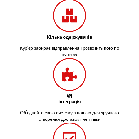
Жовті Води
Житомир
Зміїв
Знам’янка
Звенигородка
Кілька одержувачів
Звягель
Охтирка
Кур'єр забирає відправлення і розвозить його по
Олександрія
пунктах
Авангард
Бабаи
Бахмач
Бармаки
Біла Церква
Білгород-Дністровський
API
інтеграція
Білогородка
Белопілля
Об'єднайте свою систему з нашою для зручного
створення доставок і не тільки