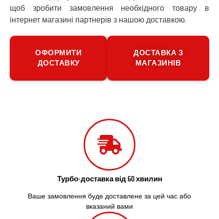
щоб зробити замовлення необхідного товару в
П’ятихатки
інтернет магазині партнерів з нашою доставкою.
Роздільна
Рені
Решетилівка
ОФОРМИТИ
ДОСТАВКА З
Ромни
ДОСТАВКУ
МАГАЗИНІВ
Рівне
Рудне
Самбір
Щасливе
Шепетівка
Шостка
Шпола
Синельникове
Славута
Славутич
Слобожанське
Турбо-доставка від 60 хвилин
Сміла
Ваше замовлення буде доставлене за цей час або
Софіївська Борщагівка
вказаний вами
Сокільники