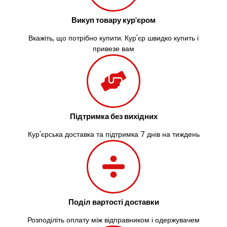
Великі Лази
Викуп товару кур'єром
Великий Омеляник
Верхнедніпровськ
Вкажіть, що потрібно купити. Кур'єр швидко купить і
Вільнянськ
привезе вам
Вінниця
Винники
Вишенки
Вишневе
Віта-Поштова
Вовчинець
Підтримка без вихідних
Вознесенськ
Кур'єрська доставка та підтримка 7 днів на тиждень
Вишгород
Яготин
Южне
Южноукраїнськ
Запоріжжя
Зарічани
Поділ вартості доставки
Зазим’я
Здолбунів
Розподіліть оплату між відправником і одержувачем