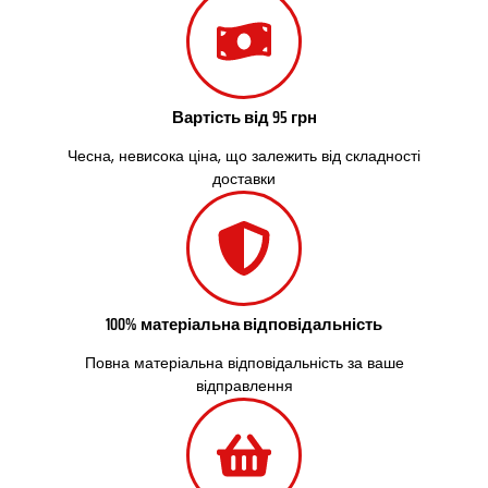
Солоницівка
Старокостянтинів
Старі Петрівці
Стебник
Стоянка
Вартість від 95 грн
Стрий
Чесна, невисока ціна, що залежить від складності
Суми
доставки
Світловодськ
Святопетрівське
Тальне
Тарасівка
Тернопіль
Тернівка
100% матеріальна відповідальність
Трускавець
Тульчин
Повна матеріальна відповідальність за ваше
Українка
відправлення
Умань
Ужгород
Узин
Васильків