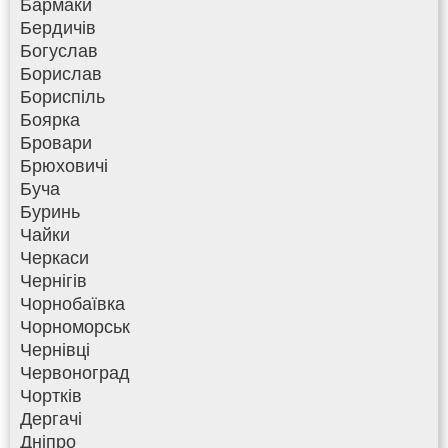
Бармаки
Бердичів
Богуслав
Борислав
Бориспіль
Боярка
Бровари
Брюховичі
Буча
Буринь
Чайки
Черкаси
Чернігів
Чорнобаївка
Чорноморськ
Чернівці
Червоноград
Чортків
Дергачі
Дніпро