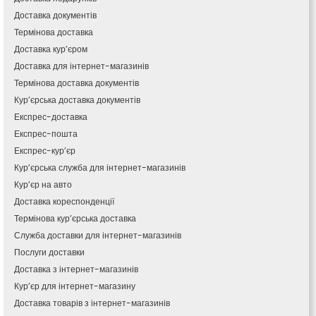
Кам’янець-Подільський
Доставка документів
Кам’янка
Термінова доставка
Кам’янське
Доставка кур’єром
Канів
Доставка для інтернет-магазинів
Козятин
Термінова доставка документів
Київ
Кур’єрська доставка документів
Кобеляки
Експрес-доставка
Коцюбинське
Експрес-пошта
Конотоп
Експрес-кур’єр
Коростень
Кур’єрська служба для інтернет-магазинів
Корсунь-Шевченківський
Кур’єр на авто
Костопіль
Доставка кореспонденції
Ковель
Термінова кур’єрська доставка
Козин
Красноград
Служба доставки для інтернет-магазинів
Кременчук
Послуги доставки
Кременець
Доставка з інтернет-магазинів
Кривий Ріг
Кур’єр для інтернет-магазину
Кролевець
Доставка товарів з інтернет-магазинів