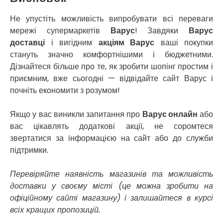
Сокільники
Не упустіть можливість випробувати всі переваги
Солоницівка
мережі супермаркетів
Варус
! Завдяки
Варус
Старокостянтинів
Старі Петрівці
доставці
і вигідним
акціям Варус
ваші покупки
Стебник
стануть значно комфортнішими і бюджетними.
Стоянка
Дізнайтеся більше про те, як зробити шопінг простим і
Стрий
приємним, вже сьогодні — відвідайте сайт Варус і
Суми
почніть економити з розумом!
Світловодськ
Святопетрівське
Якщо у вас виникли запитання про
Варус онлайн
або
Тальне
вас цікавлять додаткові акції, не соромтеся
Тарасівка
звертатися за інформацією на сайт або до служби
Тернопіль
підтримки.
Тернівка
Трускавець
Перевіряйте наявність магазинів та можливість
Тульчин
доставки у своєму місті (це можна зробити на
Українка
офіційному сайті магазину) і залишайтеся в курсі
Умань
всіх кращих пропозицій.
Ужгород