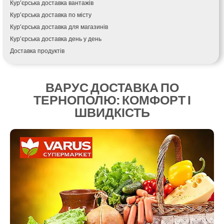
Кропивницький
Кур’єрська доставка вантажів
Крихівці
Кур’єрська доставка по місту
Крюківщина
Кур’єрська доставка для магазинів
Крижанівка
Кур’єрська доставка день у день
Ладижин
Доставка продуктів
Лісники
Купити і доставити
Лиманка
Зворотна доставка
Лозова
ВАРУС ДОСТАВКА ПО
Швидка кур’єрська доставка
Лубни
ТЕРНОПОЛЮ: КОМФОРТ І
Доставка за 60 хвилин
Луцьк
ШВИДКІСТЬ
Доставити товар клієнту
Лука-Мелешківська
Замовлення їжі на дім
Львів
АТБ доставка
Малин
Сільпо доставка
Марганець
Варус доставка
Миргород
Ашан доставка
Мукачево
Нетішин
Ніжин
Микитинці
Миколаїв