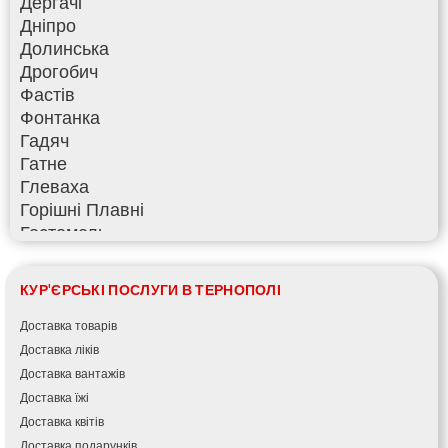
Дергачі
Дніпро
Долинська
Дрогобич
Фастів
Фонтанка
Гадяч
Гатне
Глеваха
Горішні Плавні
Гостомель
Харків
Херсон
КУР'ЄРСЬКІ ПОСЛУГИ В ТЕРНОПОЛІ
Хмельницький
Хмільник
Доставка товарів
Ірпінь
Доставка ліків
Івано-Франківськ
Доставка вантажів
Ізмаїл
Доставка їжі
Кагарлик
Доставка квітів
Калуш
Доставка подарунків