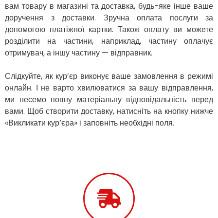
вам товару в магазині та доставка, будь-яке інше ваше
Здолбунів
доручення з доставки. Зручна оплата послуги за
Жовті Води
допомогою платіжної картки. Також оплату ви можете
Житомир
розділити на частини, наприклад, частину оплачує
Зміїв
отримувач, а іншу частину — відправник.
Знам’янка
Звенигородка
Звягель
Слідкуйте, як кур’єр виконує ваше замовлення в режимі
Охтирка
онлайн. І не варто хвилюватися за вашу відправлення,
Олександрія
ми несемо повну матеріальну відповідальність перед
Авангард
вами. Щоб створити доставку, натисніть на кнопку нижче
Бабаи
«Викликати кур’єра» і заповніть необхідні поля.
Бахмач
Бармаки
Біла Церква
Білгород-Дністровський
Білогородка
Белопілля