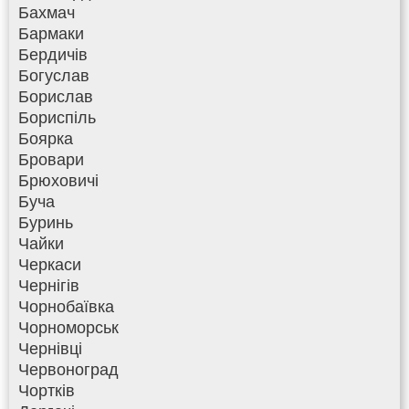
Бахмач
Бармаки
Бердичів
Богуслав
Борислав
Бориспіль
Боярка
Бровари
Брюховичі
Буча
Буринь
Чайки
Черкаси
Чернігів
Чорнобаївка
Чорноморськ
Чернівці
Червоноград
Чортків