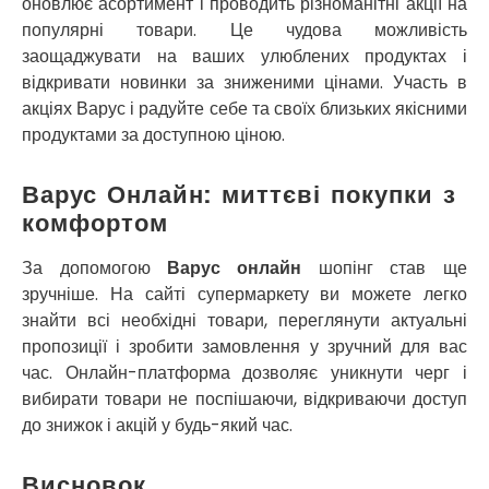
оновлює асортимент і проводить різноманітні акції на
Прилуки
Путивль
популярні товари. Це чудова можливість
П’ятихатки
заощаджувати на ваших улюблених продуктах і
Роздільна
відкривати новинки за зниженими цінами. Участь в
Рені
акціях Варус і радуйте себе та своїх близьких якісними
Решетилівка
продуктами за доступною ціною.
Ромни
Рівне
Варус Онлайн: миттєві покупки з
Рудне
комфортом
Самбір
Щасливе
За допомогою
Варус онлайн
шопінг став ще
Шепетівка
зручніше. На сайті супермаркету ви можете легко
Шостка
знайти всі необхідні товари, переглянути актуальні
Шпола
пропозиції і зробити замовлення у зручний для вас
Синельникове
час. Онлайн-платформа дозволяє уникнути черг і
Славута
вибирати товари не поспішаючи, відкриваючи доступ
Славутич
до знижок і акцій у будь-який час.
Слобожанське
Сміла
Висновок
Софіївська Борщагівка