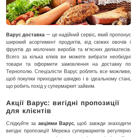
Нікополь
Новоолександрівка
Новомосковськ
Новосілки
Нововолинськ
Варус доставка
— це надійний сервіс, який пропонує
Обухів
широкий асортимент продуктів, від свіжих овочів і
Обухівка
фруктів до молочних виробів та м’ясних делікатесів.
Одеса
Всего за кілька кліків ви можете вибрати необхідні
Острог
товари та оформити замовлення на доставку по
Павлоград
Тернополю. Спеціалісти Варус роблять все можливе,
Переяслав
щоб покупки приходили швидко і в ідеальному стані,
Первомайськ
що робить похід у супермаркет зайвим.
Пісочин
Петриків
Акції Варус: вигідні пропозиції
Петропавлівська Борщагівка
для клієнтів
Підгородне
Погреби
Слідкуйте за
акціями Варус
, щоб завжди знаходити
Покров
вигідні пропозиції! Мережа супермаркетів регулярно
Полтава