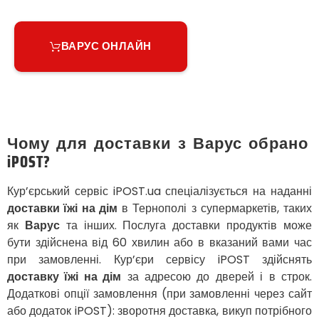
Узин
Васильків
Великі Лази
ВАРУС ОНЛАЙН
Великий Омеляник
Верхнедніпровськ
Вільнянськ
Вінниця
Винники
Вишенки
Чому для доставки з Варус обрано
Вишневе
iPOST?
Віта-Поштова
Вовчинець
Кур’єрський сервіс iPOST.ua спеціалізується на наданні
Вознесенськ
доставки їжі на дім
в Тернополі з супермаркетів, таких
Вишгород
як
Варус
та інших. Послуга доставки продуктів може
Яготин
бути здійснена від 60 хвилин або в вказаний вами час
Южне
при замовленні. Кур’єри сервісу iPOST здійснять
Южноукраїнськ
доставку їжі на дім
за адресою до дверей і в строк.
Запоріжжя
Додаткові опції замовлення (при замовленні через сайт
Зарічани
або додаток iPOST): зворотня доставка, викуп потрібного
Зазим’я