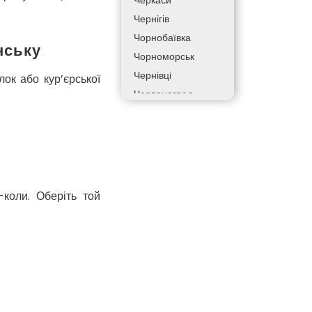
Черкаси
Чернігів
Чорнобаївка
нську
Чорноморськ
Чернівці
лок або кур’єрської
Червоноград
Чортків
Дергачі
Дніпро
Долинська
Дрогобич
-коли. Оберіть той
Фастів
Фонтанка
Гадяч
Гатне
Глеваха
Горішні Плавні