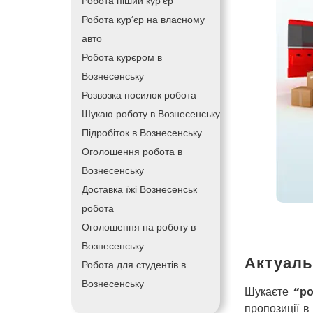
Робота піший кур’єр
Робота кур’єр на власному
авто
Робота курєром в
Вознесенську
Розвозка посилок робота
Шукаю роботу в Вознесенську
Підробіток в Вознесенську
Оголошення робота в
Вознесенську
Доставка їжі Вознесенськ
робота
Оголошення на роботу в
Вознесенську
Актуаль
Робота для студентів в
Вознесенську
Шукаєте
“ро
пропозиції в