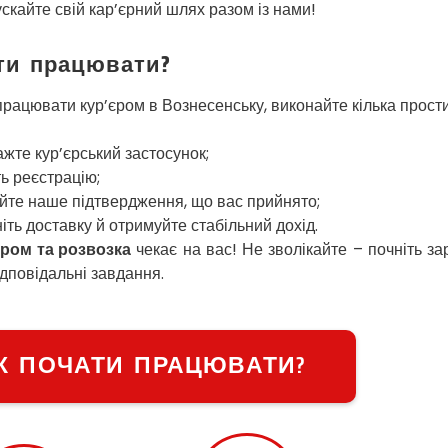
ускайте свій кар’єрний шлях разом із нами!
ти працювати?
рацювати кур’єром в Вознесенську, виконайте кілька прости
жте кур’єрський застосунок;
ь реєстрацію;
те наше підтвердження, що вас прийнято;
іть доставку й отримуйте стабільний дохід.
ром та розвозка
чекає на вас! Не зволікайте – почніть з
ідповідальні завдання.
К ПОЧАТИ ПРАЦЮВАТИ?