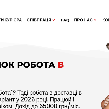
И КУР’ЄРА
СПІВПРАЦЯ
FAQ
ПРО НАС
КО
ЛОК РОБОТА
В
ота"? Тоді робота в доставці в
аріант у
2026
році. Працюй і
іком. Дохід до
65000
грн/міс.