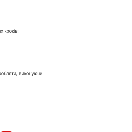
Кобеляки
Коцюбинське
Конотоп
Коростень
х кроків:
Корсунь-
Шевченківський
Костопіль
Ковель
Козин
Красноград
аробляти, виконуючи
Кременчук
Кременець
Кривий Ріг
Кролевець
Кропивницький
Крихівці
Крюківщина