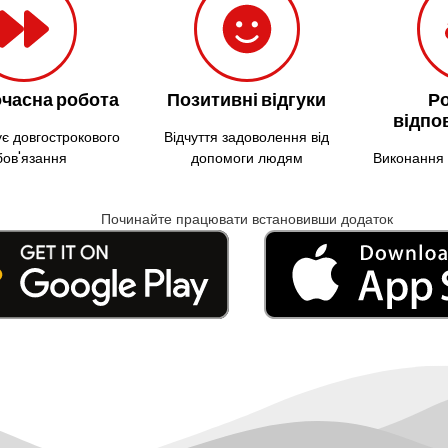
часна робота
Позитивні відгуки
Р
відпо
є довгострокового
Відчуття задоволення від
бов'язання
допомоги людям
Виконання 
Починайте працювати встановивши додаток