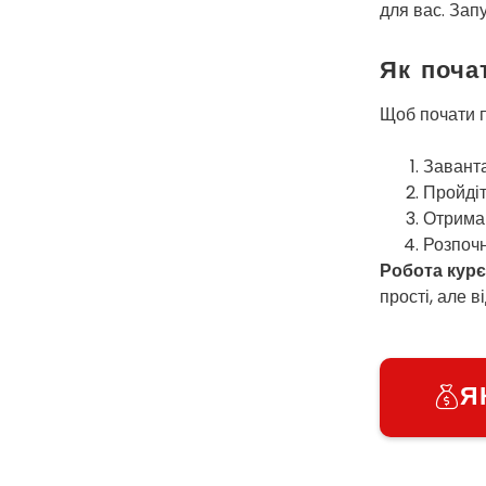
для вас. Зап
Як поча
Щоб почати п
Заванта
Пройдіт
Отримай
Розпочн
Робота курє
прості, але в
Я