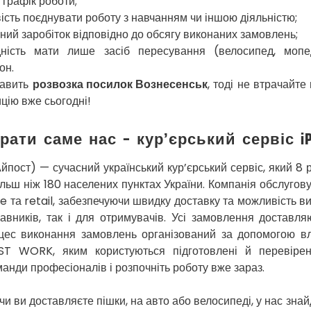
 графік роботи;
сть поєднувати роботу з навчанням чи іншою діяльністю;
ний заробіток відповідно до обсягу виконаних замовлень;
дність мати лише засіб пересування (велосипед, мопе
он.
кавить
розвозка посилок Вознесенськ
, тоді не втрачайте
цію вже сьогодні!
рати саме нас – кур’єрський сервіс iP
Айпост) — сучасний український кур’єрський сервіс, який 8 
ільш ніж 180 населених пунктах України. Компанія обслугову
а retail, забезпечуючи швидку доставку та можливість ви
равників, так і для отримувачів. Усі замовлення доставл
цес виконання замовлень організований за допомогою вл
ST WORK, яким користуються підготовлені й перевірені
анди професіоналів і розпочніть роботу вже зараз.
чи ви доставляєте пішки, на авто або велосипеді, у нас зна