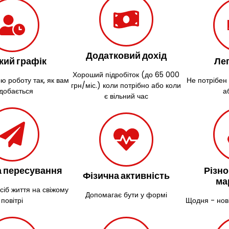
Додатковий дохід
кий графік
Лег
Хороший підробіток (до 65 000
ю роботу так, як вам
Не потрібен
грн/міс.) коли потрібно або коли
добається
а
є вільний час
 пересування
Різно
Фізична активність
ма
сіб життя на свіжому
Допомагає бути у формі
повітрі
Щодня - нов