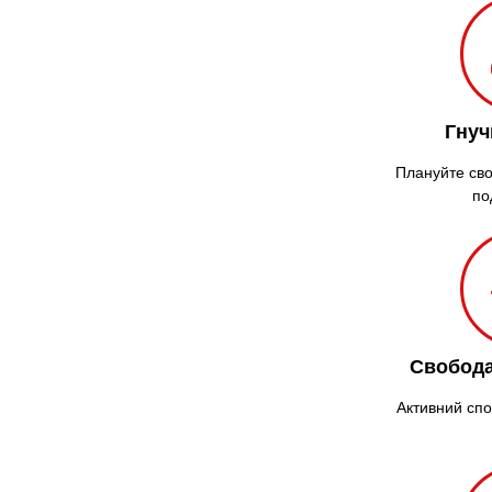
Гнуч
Плануйте сво
по
Свобода
Активний спо