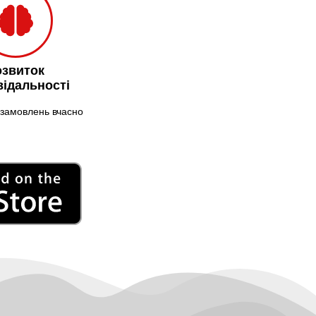
Миколаїв
Нікополь
Новоолександрівка
Новомосковськ
озвиток
Новосілки
відальності
Нововолинськ
замовлень вчасно
Обухів
Обухівка
Одеса
Острог
Павлоград
Переяслав
Первомайськ
Пісочин
Петриків
Петропавлівська
Борщагівка
Підгородне