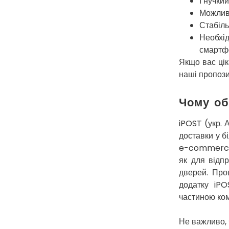
Гнучкий
Можливі
Стабіль
Необхі
смартф
Якщо вас ці
наші пропози
Чому об
iPOST (укр. 
доставки у б
e-commerce т
як для відп
дверей. Про
додатку iPO
частиною ком
Не важливо, 