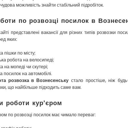
є чудова можливість знайти стабільний підробіток.
боти по розвозці посилок в Вознесе
йті представлені вакансії для різних типів розвозки поси
ед яких:
а пішки по місту;
ька робота на велосипеді;
а на мопеді чи скутері;
а посилок на автомобілі.
ота розвозка в Вознесенську
стало простіше, ніж будь
вки, що найбільше підходить саме вам.
и роботи кур’єром
ром по розвозці посилок має чимало переваг: