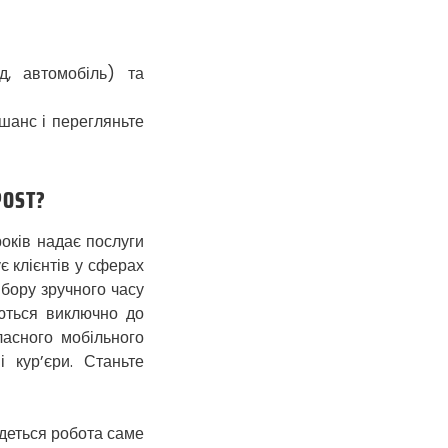
Гостомель
Харків
Херсон
д, автомобіль) та
Хмельницький
Хмільник
 шанс і перегляньте
Ірпінь
Івано-Франківськ
OST?
Ізмаїл
Кагарлик
років надає послуги
Калуш
є клієнтів у сферах
Кам’янець-
бору зручного часу
Подільський
яються виключно до
Кам’янка
асного мобільного
Кам’янське
 кур’єри. Станьте
Канів
Козятин
Київ
йдеться робота саме