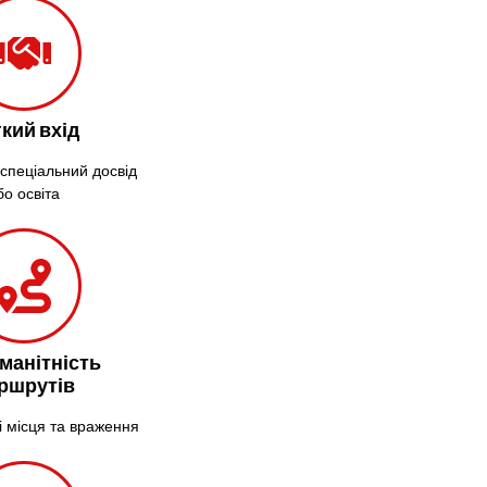
Крижанівка
Ладижин
Лісники
Лиманка
Лозова
кий вхід
Лубни
 спеціальний досвід
Луцьк
бо освіта
Лука-
Мелешківська
Львів
Малин
Марганець
Миргород
манітність
Мукачево
ршрутів
Нетішин
і місця та враження
Ніжин
Микитинці