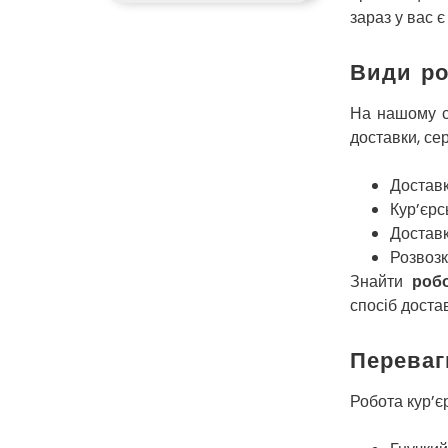
зараз у вас 
Види ро
На нашому са
доставки, сер
Доставк
Кур’єрс
Доставк
Розвозк
Знайти
роб
спосіб доста
Переваг
Робота кур’є