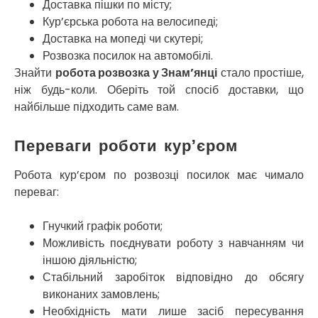
Миколаїв
Доставка пішки по місту;
Нікополь
Кур’єрська робота на велосипеді;
Новоолександрівка
Доставка на мопеді чи скутері;
Новомосковськ
Розвозка посилок на автомобілі.
Новосілки
Знайти
робота розвозка у Знам’янці
стало простіше,
Нововолинськ
ніж будь-коли. Оберіть той спосіб доставки, що
Обухів
найбільше підходить саме вам.
Обухівка
Одеса
Переваги роботи кур’єром
Острог
Павлоград
Робота кур’єром по розвозці посилок має чимало
Переяслав
переваг:
Первомайськ
Пісочин
Гнучкий графік роботи;
Петриків
Можливість поєднувати роботу з навчанням чи
Петропавлівська Борщагівка
іншою діяльністю;
Підгородне
Стабільний заробіток відповідно до обсягу
Погреби
виконаних замовлень;
Покров
Необхідність мати лише засіб пересування
Полтава