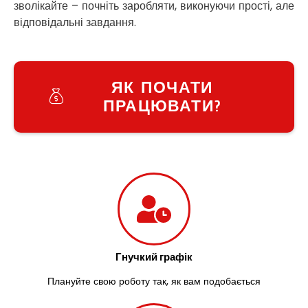
зволікайте – почніть заробляти, виконуючи прості, але
Узин
відповідальні завдання.
Васильків
Великі Лази
Великий Омеляник
Верхнедніпровськ
ЯК ПОЧАТИ
Вільнянськ
ПРАЦЮВАТИ?
Вінниця
Винники
Вишенки
Вишневе
Віта-Поштова
Вовчинець
Вознесенськ
Вишгород
Яготин
Южне
Гнучкий графік
Южноукраїнськ
Запоріжжя
Плануйте свою роботу так, як вам подобається
Зарічани