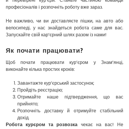
й перевірені кур’єри. Станьте частиною команди
Софіївська Борщагівка
професіоналів і розпочніть роботу вже зараз.
Сокільники
Солоницівка
Не важливо, чи ви доставляєте пішки, на авто або
Старокостянтинів
велосипеді, у нас знайдеться робота саме для вас.
Старі Петрівці
Запускайте свій кар’єрний шлях разом із нами!
Стебник
Стоянка
Стрий
Як почати працювати?
Суми
Світловодськ
Щоб почати працювати кур’єром у Знам’янці,
Святопетрівське
виконайте кілька простих кроків:
Тальне
Тарасівка
Завантажте кур’єрський застосунок;
Тернопіль
Пройдіть реєстрацію;
Тернівка
Отримайте наше підтвердження, що вас
Трускавець
прийнято;
Тульчин
Розпочніть доставку й отримуйте стабільний
Українка
дохід.
Умань
Робота курєром та розвозка
чекає на вас! Не
Ужгород