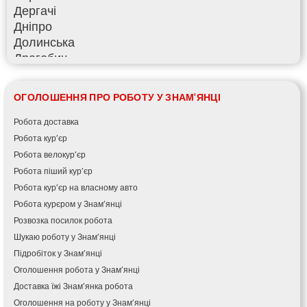
Дергачі
Дніпро
Долинська
Дрогобич
Фастів
Фонтанка
ОГОЛОШЕННЯ ПРО РОБОТУ У ЗНАМ'ЯНЦІ
Гадяч
Гатне
Робота доставка
Глеваха
Робота кур’єр
Горішні Плавні
Робота велокур’єр
Гостомель
Робота піший кур’єр
Харків
Робота кур’єр на власному авто
Херсон
Робота курєром у Знам’янці
Хмельницький
Розвозка посилок робота
Хмільник
Шукаю роботу у Знам’янці
Ірпінь
Підробіток у Знам’янці
Івано-Франківськ
Оголошення робота у Знам’янці
Ізмаїл
Доставка їжі Знам’янка робота
Кагарлик
Оголошення на роботу у Знам’янці