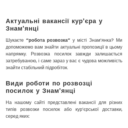
Кропивницький
Крихівці
Крюківщина
Актуальні вакансії кур’єра у
Крижанівка
Знам’янці
Ладижин
Лісники
Шукаєте
“робота розвозка”
у місті Знам’янка? Ми
Лиманка
допоможемо вам знайти актуальні пропозиції в цьому
Лозова
напрямку. Розвозка посилок завжди залишається
Лубни
затребуваною, і саме зараз у вас є чудова можливість
Луцьк
знайти стабільний підробіток.
Лука-Мелешківська
Львів
Види роботи по розвозці
Малин
посилок у Знам’янці
Марганець
Миргород
На нашому сайті представлені вакансії для різних
Мукачево
типів розвозки посилок або кур’єрської доставки,
Нетішин
серед яких:
Ніжин
Микитинці