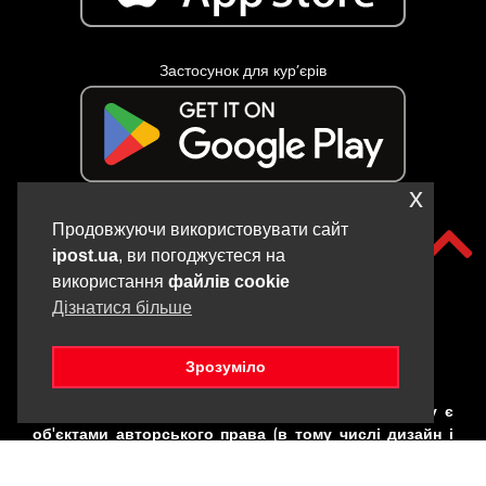
Застосунок для кур’єрів
x
Продовжуючи використовувати сайт
ipost.ua
, ви погоджуєтеся на
використання
файлів cookie
Дізнатися більше
Зрозуміло
Copyright © iPOST, 2017-2025. Всі матеріали даного сайту є
об'єктами авторського права (в тому числі дизайн і
фотографії). Забороняється копіювання,
розповсюдження (у тому числі шляхом копіювання на