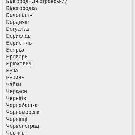
Білгород-Дністровський
Білогородка
Белопілля
Бердичів
Богуслав
Борислав
Бориспіль
Боярка
Бровари
Брюховичі
Буча
Буринь
Чайки
Черкаси
Чернігів
Чорнобаївка
Чорноморськ
Чернівці
Червоноград
Чортків