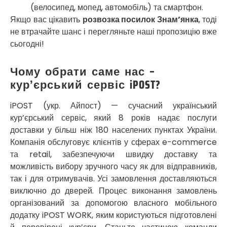
(велосипед, мопед, автомобіль) та смартфон.
Прилуки
Якщо вас цікавить
розвозка посилок Знам’янка
, тоді
Путивль
не втрачайте шанс і перегляньте наші пропозицію вже
П’ятихатки
Роздільна
сьогодні!
Рені
Решетилівка
Чому обрати саме нас –
Ромни
кур’єрський сервіс iPOST?
Рівне
Рудне
iPOST (укр. Айпост) — сучасний український
Самбір
кур’єрський сервіс, який 8 років надає послуги
Щасливе
доставки у більш ніж 180 населених пунктах України.
Шепетівка
Компанія обслуговує клієнтів у сферах e-commerce
Шостка
та retail, забезпечуючи швидку доставку та
Шпола
можливість вибору зручного часу як для відправників,
Синельникове
так і для отримувачів. Усі замовлення доставляються
Славута
виключно до дверей. Процес виконання замовлень
Славутич
організований за допомогою власного мобільного
Слобожанське
додатку iPOST WORK, яким користуються підготовлені
Сміла