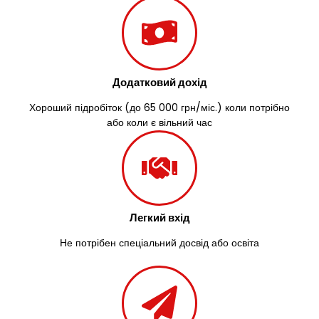
Зазим’я
Здолбунів
Жовті Води
Житомир
Зміїв
Додатковий дохід
Знам’янка
Звенигородка
Хороший підробіток (до 65 000 грн/міс.) коли потрібно
Звягель
або коли є вільний час
Легкий вхід
Не потрібен спеціальний досвід або освіта