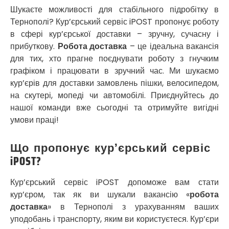
Кропивницький
Шукаєте можливості для стабільного підробітку в
Крихівці
Тернополі? Кур’єрський сервіс iPOST пропонує роботу
Крюківщина
в сфері кур’єрської доставки – зручну, сучасну і
Крижанівка
прибуткову.
Робота доставка
– це ідеальна вакансія
Ладижин
для тих, хто прагне поєднувати роботу з гнучким
Лісники
графіком і працювати в зручний час. Ми шукаємо
Лиманка
кур’єрів для доставки замовлень пішки, велосипедом,
Лозова
на скутері, мопеді чи автомобілі. Приєднуйтесь до
Лубни
нашої команди вже сьогодні та отримуйте вигідні
Луцьк
умови праці!
Лука-Мелешківська
Львів
Що пропонує кур’єрський сервіс
Малин
iPOST?
Марганець
Миргород
Кур’єрський сервіс iPOST допоможе вам стати
Мукачево
кур’єром, так як ви шукали вакансію «
робота
Нетішин
доставка
» в Тернополі з урахуванням ваших
Ніжин
уподобань і транспорту, яким ви користуєтеся. Кур’єри
Микитинці