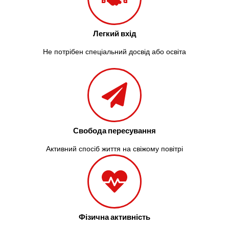
Зазим’я
Здолбунів
Жовті Води
Легкий вхід
Житомир
Зміїв
Не потрібен спеціальний досвід або освіта
Знам’янка
Звенигородка
Звягель
Свобода пересування
Активний спосіб життя на свіжому повітрі
Фізична активність