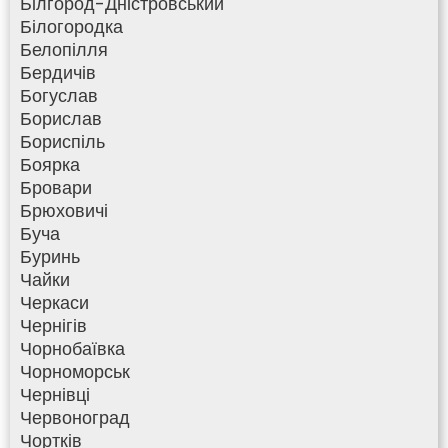
Білгород-Дністровський
Білогородка
Белопілля
Бердичів
Богуслав
Борислав
Бориспіль
Боярка
Бровари
Брюховичі
Буча
Буринь
Чайки
Черкаси
Чернігів
Чорнобаївка
Чорноморськ
Чернівці
Червоноград
Чортків