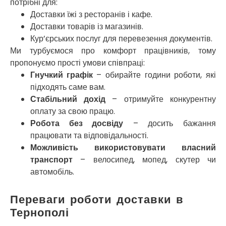
потрібні для:
Миколаїв
Нікополь
Доставки їжі з ресторанів і кафе.
Новоолександрівка
Доставки товарів із магазинів.
Новомосковськ
Кур’єрських послуг для перевезення документів.
Новосілки
Ми турбуємося про комфорт працівників, тому
Нововолинськ
пропонуємо прості умови співпраці:
Обухів
Гнучкий графік
– обирайте години роботи, які
Обухівка
підходять саме вам.
Одеса
Стабільний дохід
– отримуйте конкурентну
Острог
оплату за свою працю.
Павлоград
Робота без досвіду
– досить бажання
Переяслав
працювати та відповідальності.
Первомайськ
Можливість використовувати власний
Пісочин
транспорт
– велосипед, мопед, скутер чи
Петриків
автомобіль.
Петропавлівська Борщагівка
Підгородне
Переваги роботи доставки в
Погреби
Тернополі
Покров
Полтава