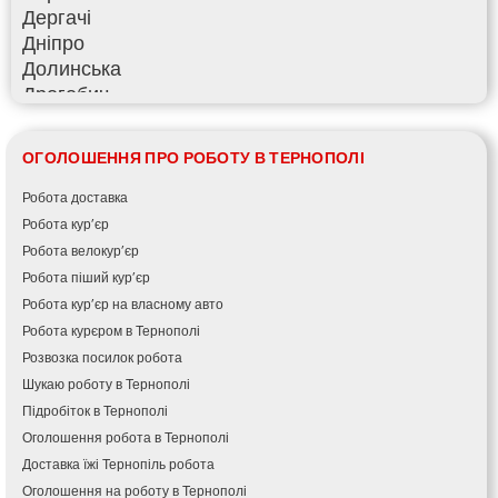
Дергачі
Дніпро
Долинська
Дрогобич
Фастів
Фонтанка
ОГОЛОШЕННЯ ПРО РОБОТУ В ТЕРНОПОЛІ
Гадяч
Гатне
Робота доставка
Глеваха
Робота кур’єр
Горішні Плавні
Робота велокур’єр
Гостомель
Робота піший кур’єр
Харків
Робота кур’єр на власному авто
Херсон
Робота курєром в Тернополі
Хмельницький
Розвозка посилок робота
Хмільник
Шукаю роботу в Тернополі
Ірпінь
Підробіток в Тернополі
Івано-Франківськ
Оголошення робота в Тернополі
Ізмаїл
Доставка їжі Тернопіль робота
Кагарлик
Оголошення на роботу в Тернополі