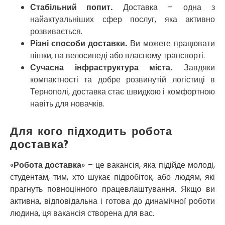
Стабільний попит.
Доставка – одна з
Прилуки
найактуальніших сфер послуг, яка активно
Путивль
розвивається.
П’ятихатки
Роздільна
Різні способи доставки.
Ви можете працювати
Рені
пішки, на велосипеді або власному транспорті.
Решетилівка
Сучасна інфраструктура міста.
Завдяки
Ромни
компактності та добре розвинутій логістиці в
Рівне
Тернополі, доставка стає швидкою і комфортною
Рудне
навіть для новачків.
Самбір
Щасливе
Для кого підходить робота
Шепетівка
доставка?
Шостка
Шпола
«
Робота доставка
» – це вакансія, яка підійде молоді,
Синельникове
студентам, тим, хто шукає підробіток, або людям, які
Славута
прагнуть повноцінного працевлаштування. Якщо ви
Славутич
активна, відповідальна і готова до динамічної роботи
Слобожанське
людина, ця вакансія створена для вас.
Сміла