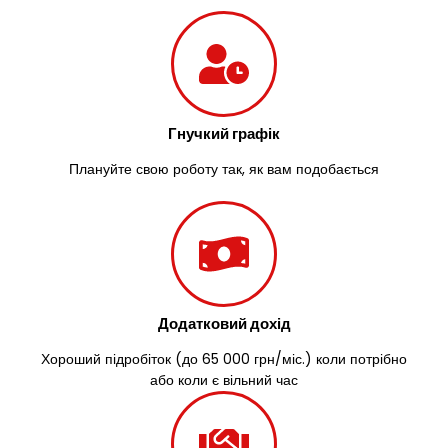
Узин
Васильків
Великі Лази
Великий Омеляник
Верхнедніпровськ
Вільнянськ
Гнучкий графік
Вінниця
Плануйте свою роботу так, як вам подобається
Винники
Вишенки
Вишневе
Віта-Поштова
Вовчинець
Вознесенськ
Вишгород
Додатковий дохід
Яготин
Хороший підробіток (до 65 000 грн/міс.) коли потрібно
Южне
або коли є вільний час
Южноукраїнськ
Запоріжжя
Зарічани