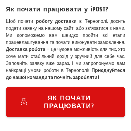
Софіївська Борщагівка
Як почати працювати у iPOST?
Сокільники
Солоницівка
Щоб почати
роботу доставки
в Тернополі, досить
Старокостянтинів
подати заявку на нашому сайті або зв’язатися з нами.
Старі Петрівці
Ми допоможемо вам швидко пройти всі етапи
Стебник
Стоянка
працевлаштування та почати виконувати замовлення.
Стрий
Доставка робота
– це чудова можливість для тих, хто
Суми
хоче мати стабільний дохід у зручний для себе час.
Світловодськ
Заповніть заявку вже зараз, і ми запропонуємо вам
Святопетрівське
найкращі умови роботи в Тернополі!
Приєднуйтеся
Тальне
до нашої команди та почніть заробляти!
Тарасівка
Тернопіль
Тернівка
ЯК ПОЧАТИ
Трускавець
ПРАЦЮВАТИ?
Тульчин
Українка
Умань
Ужгород