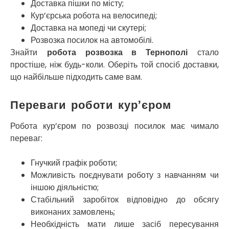
Миколаїв
Доставка пішки по місту;
Нікополь
Кур’єрська робота на велосипеді;
Новоолександрівка
Доставка на мопеді чи скутері;
Новомосковськ
Розвозка посилок на автомобілі.
Новосілки
Знайти
робота розвозка в Тернополі
стало
Нововолинськ
простіше, ніж будь-коли. Оберіть той спосіб доставки,
Обухів
що найбільше підходить саме вам.
Обухівка
Одеса
Переваги роботи кур’єром
Острог
Павлоград
Робота кур’єром по розвозці посилок має чимало
Переяслав
переваг:
Первомайськ
Пісочин
Гнучкий графік роботи;
Петриків
Можливість поєднувати роботу з навчанням чи
Петропавлівська Борщагівка
іншою діяльністю;
Підгородне
Стабільний заробіток відповідно до обсягу
Погреби
виконаних замовлень;
Покров
Необхідність мати лише засіб пересування
Полтава