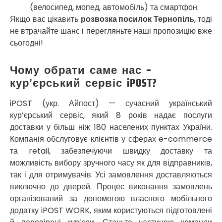
(велосипед, мопед, автомобіль) та смартфон.
Прилуки
Якщо вас цікавить
розвозка посилок Тернопіль
, тоді
Путивль
не втрачайте шанс і перегляньте наші пропозицію вже
П’ятихатки
Роздільна
сьогодні!
Рені
Решетилівка
Чому обрати саме нас –
Ромни
кур’єрський сервіс iPOST?
Рівне
Рудне
iPOST (укр. Айпост) — сучасний український
Самбір
кур’єрський сервіс, який 8 років надає послуги
Щасливе
доставки у більш ніж 180 населених пунктах України.
Шепетівка
Компанія обслуговує клієнтів у сферах e-commerce
Шостка
та retail, забезпечуючи швидку доставку та
Шпола
можливість вибору зручного часу як для відправників,
Синельникове
так і для отримувачів. Усі замовлення доставляються
Славута
виключно до дверей. Процес виконання замовлень
Славутич
організований за допомогою власного мобільного
Слобожанське
додатку iPOST WORK, яким користуються підготовлені
Сміла