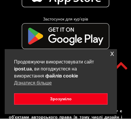
Застосунок для кур’єрів
x
Продовжуючи використовувати сайт
ipost.ua
, ви погоджуєтеся на
використання
файлів cookie
Дізнатися більше
Зрозуміло
Copyright © iPOST, 2017-2025. Всі матеріали даного сайту є
об'єктами авторського права (в тому числі дизайн і
фотографії). Забороняється копіювання,
розповсюдження (у тому числі шляхом копіювання на