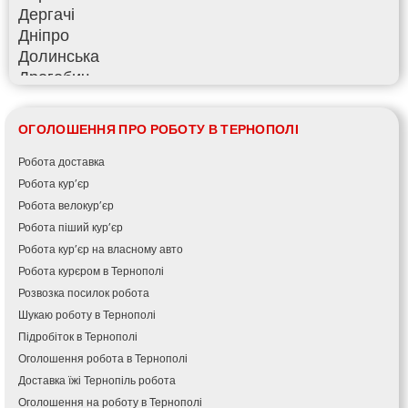
Дергачі
Дніпро
Долинська
Дрогобич
Фастів
Фонтанка
ОГОЛОШЕННЯ ПРО РОБОТУ В ТЕРНОПОЛІ
Гадяч
Гатне
Робота доставка
Глеваха
Робота кур’єр
Горішні Плавні
Робота велокур’єр
Гостомель
Робота піший кур’єр
Харків
Робота кур’єр на власному авто
Херсон
Робота курєром в Тернополі
Хмельницький
Розвозка посилок робота
Хмільник
Шукаю роботу в Тернополі
Ірпінь
Підробіток в Тернополі
Івано-Франківськ
Оголошення робота в Тернополі
Ізмаїл
Доставка їжі Тернопіль робота
Кагарлик
Оголошення на роботу в Тернополі