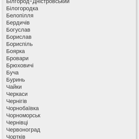
Білгород-Дністровський
Білогородка
Белопілля
Бердичів
Богуслав
Борислав
Бориспіль
Боярка
Бровари
Брюховичі
Буча
Буринь
Чайки
Черкаси
Чернігів
Чорнобаївка
Чорноморськ
Чернівці
Червоноград
Чортків