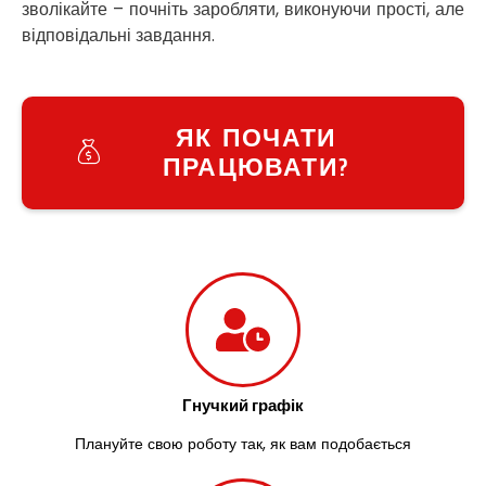
зволікайте – почніть заробляти, виконуючи прості, але
Узин
відповідальні завдання.
Васильків
Великі Лази
Великий Омеляник
Верхнедніпровськ
ЯК ПОЧАТИ
Вільнянськ
ПРАЦЮВАТИ?
Вінниця
Винники
Вишенки
Вишневе
Віта-Поштова
Вовчинець
Вознесенськ
Вишгород
Яготин
Южне
Гнучкий графік
Южноукраїнськ
Запоріжжя
Плануйте свою роботу так, як вам подобається
Зарічани