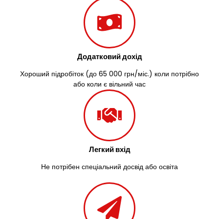
Зазим’я
Здолбунів
Жовті Води
Житомир
Зміїв
Додатковий дохід
Знам’янка
Звенигородка
Хороший підробіток (до 65 000 грн/міс.) коли потрібно
Звягель
або коли є вільний час
Легкий вхід
Не потрібен спеціальний досвід або освіта