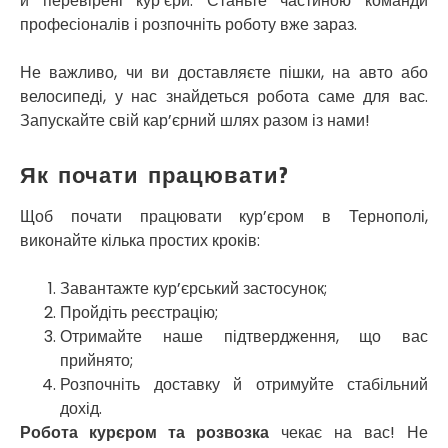
й перевірені кур’єри. Станьте частиною команди
Софіївська Борщагівка
професіоналів і розпочніть роботу вже зараз.
Сокільники
Солоницівка
Не важливо, чи ви доставляєте пішки, на авто або
Старокостянтинів
велосипеді, у нас знайдеться робота саме для вас.
Старі Петрівці
Запускайте свій кар’єрний шлях разом із нами!
Стебник
Стоянка
Стрий
Як почати працювати?
Суми
Світловодськ
Щоб почати працювати кур’єром в Тернополі,
Святопетрівське
виконайте кілька простих кроків:
Тальне
Тарасівка
Завантажте кур’єрський застосунок;
Тернопіль
Пройдіть реєстрацію;
Тернівка
Отримайте наше підтвердження, що вас
Трускавець
прийнято;
Тульчин
Розпочніть доставку й отримуйте стабільний
Українка
дохід.
Умань
Робота курєром та розвозка
чекає на вас! Не
Ужгород