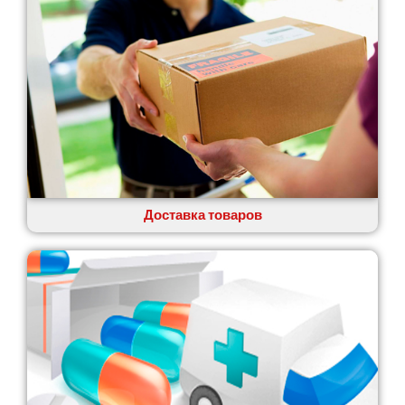
Глеваха
Горишние Плавни
Гостомель
Харьков
Херсон
Хмельницкий
Хмельник
Ирпень
Ивано-Франковск
Измаил
Доставка товаров
Кагарлык
Калуш
Каменец-Подольский
Каменка
Каменское
Канев
Казатин
Киев
Кобеляки