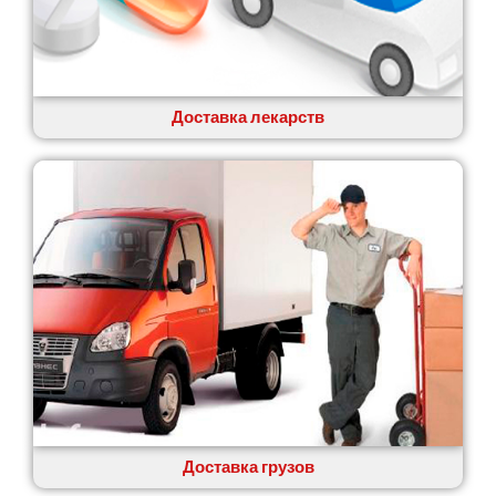
Коцюбинское
Конотоп
Коростень
Корсунь-Шевченковский
Костополь
Доставка лекарств
Ковель
Козин
Красноград
Кременчуг
Кременец
Кривой Рог
Кролевец
Кропивницкий
Крыховцы
Крюковщина
Крыжановка
Ладыжин
Лесники
Доставка грузов
Лиманка