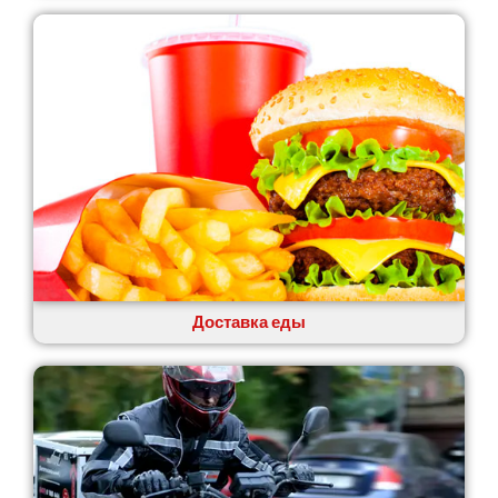
Лозовая
Лубны
Луцк
Лука-Мелешковская
Львов
Малин
Марганец
Миргород
Авангард
Нетешин
Нежин
Никитинцы
Николаев
Доставка еды
Никополь
Новоалександровка
Новомосковск
Новоселки
Нововолынск
Обухов
Обуховка