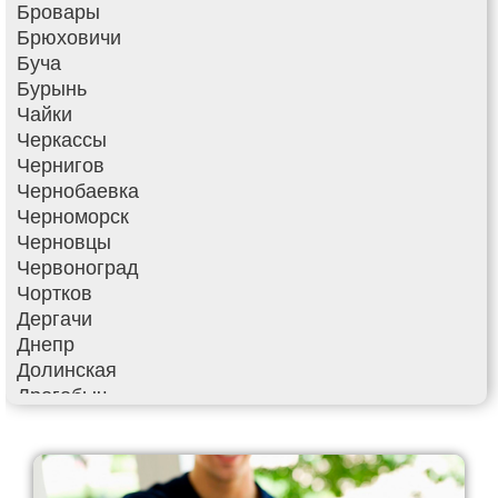
Бровары
Брюховичи
Буча
Бурынь
Чайки
Черкассы
Чернигов
Чернобаевка
Черноморск
Черновцы
Червоноград
Чортков
Дергачи
Днепр
Долинская
Дрогобыч
Фастов
Фонтанка
Гадяч
Гатное