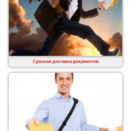
Сумы
Светловодск
Святопетровское
Тальное
Тарасовка
Тернополь
Терновка
Трусковец
Тульчин
Срочная доставка документов
Украинка
Умань
Ужгород
Узин
Васильков
Великие Лазы
Великий Омеляник
Верхнеднепровск
Винница
Винники