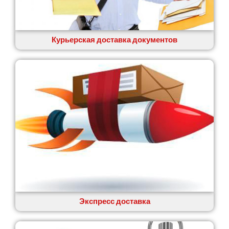
Вишенки
Вишневое
Вита-Почтовая
Волчинец
Курьерская доставка документов
Вольнянск
Вознесенск
Вышгород
Яготин
Южное
Южноукраинск
Запорожье
Заречаны
Зазимье
Здолбунов
Желтые Воды
Житомир
Змиев
Знаменка
Экспресс доставка
Звенигородка
Звягель