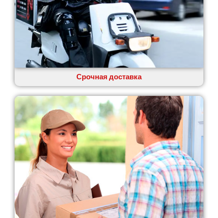
Одесса
Острог
Павлоград
Переяслав
Первомайск
Песочин
Петриков
Срочная доставка
Петропавловская Борщаговка
Подгородное
Погребы
Покров
Полтава
Прилуки
Путивль
Пятихатки
Раздельная
Рени
Решетиловка
Ромны