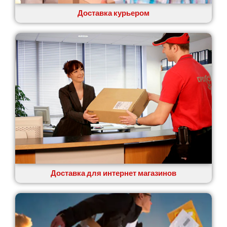
Ровно
Рудное
Доставка курьером
Самбор
Счастливое
Шепетовка
Шостка
Шпола
Синельниково
Славута
Славутич
Слобожанское
Смела
Софиевская Борщаговка
Сокольники
Солоницевка
Доставка для интернет магазинов
Староконстантинов
Старые Петровцы
Стебник
Стоянка
Стрый