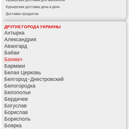
Курьерская доставка день в день
Доставка продуктов
Купить и доставить
ДРУГИЕ ГОРОДА УКРАИНЫ
Обратная доставка
Ахтырка
Быстрая курьерская доставка
Александрия
Доставка за 60 минут
Авангард
Доставить товар клиенту
Бабаи
Заказ еды на дом
Бахмач
АТБ доставка
Бармаки
Сильпо доставка
Белая Церковь
Варус доставка
Белгород-Днестровский
Ашан доставка
Белогородка
Белополье
Бердичев
Богуслав
Борислав
Борисполь
Боярка