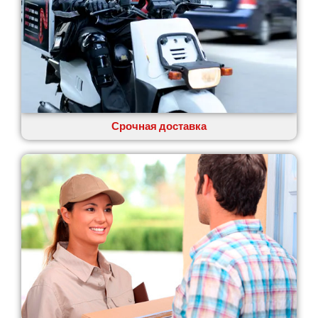
Обуховка
Одесса
Острог
Павлоград
Переяслав
Первомайск
Песочин
Петриков
Срочная доставка
Петропавловская Борщаговка
Подгородное
Погребы
Покров
Полтава
Прилуки
Путивль
Пятихатки
Раздельная
Рени
Решетиловка
Ромны