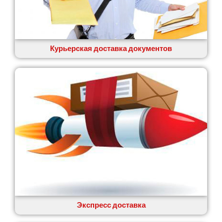
Вишенки
Вишневое
Вита-Почтовая
Волчинец
Курьерская доставка документов
Вольнянск
Вознесенск
Вышгород
Яготин
Южное
Южноукраинск
Запорожье
Заречаны
Зазимье
Здолбунов
Желтые Воды
Житомир
Змиев
Знаменка
Экспресс доставка
Звенигородка