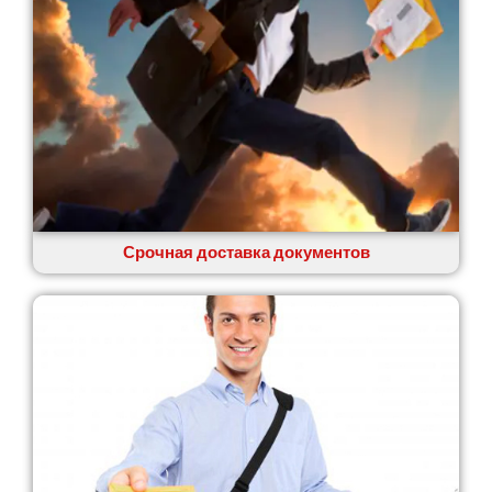
Стрый
Сумы
Светловодск
Святопетровское
Тальное
Тарасовка
Тернополь
Терновка
Трусковец
Тульчин
Срочная доставка документов
Украинка
Умань
Ужгород
Узин
Васильков
Великие Лазы
Великий Омеляник
Верхнеднепровск
Винница
Винники