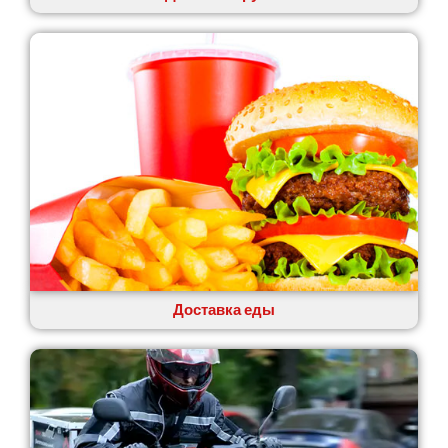
Лозовая
Лубны
Луцк
Лука-Мелешковская
Львов
Малин
Марганец
Миргород
Авангард
Нетешин
Нежин
Никитинцы
Николаев
Доставка еды
Никополь
Новоалександровка
Новомосковск
Новоселки
Нововолынск
Обухов