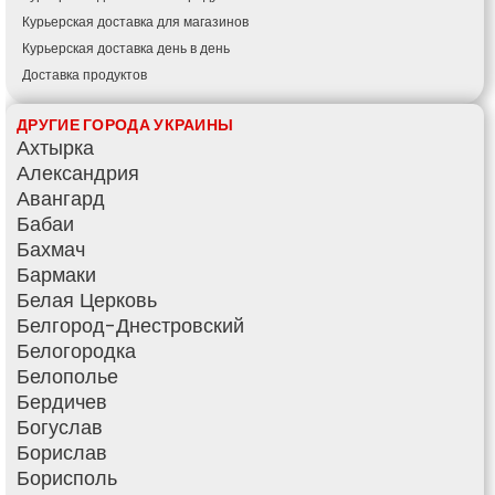
Курьерская доставка для магазинов
Курьерская доставка день в день
Доставка продуктов
Купить и доставить
ДРУГИЕ ГОРОДА УКРАИНЫ
Обратная доставка
Ахтырка
Быстрая курьерская доставка
Александрия
Доставка за 60 минут
Авангард
Доставить товар клиенту
Бабаи
Заказ еды на дом
Бахмач
АТБ доставка
Бармаки
Сильпо доставка
Белая Церковь
Варус доставка
Белгород-Днестровский
Ашан доставка
Белогородка
Белополье
Бердичев
Богуслав
Борислав
Борисполь