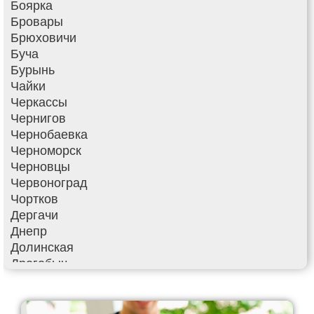
Боярка
Бровары
Брюховичи
Буча
Бурынь
Чайки
Черкассы
Чернигов
Чернобаевка
Черноморск
Черновцы
Червоноград
Чортков
Дергачи
Днепр
Долинская
Дрогобыч
Фастов
Фонтанка
Гадяч