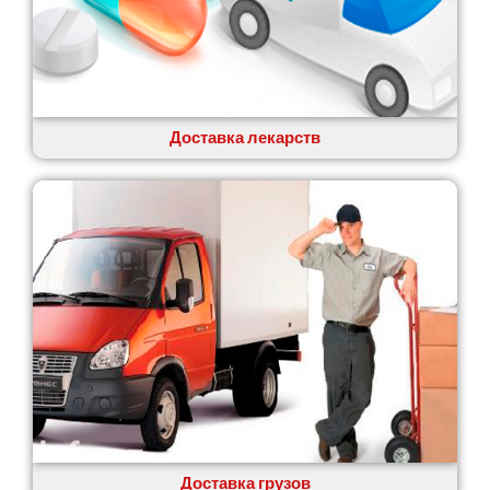
Кобеляки
Коцюбинское
Конотоп
Коростень
Корсунь-Шевченковский
Костополь
Доставка лекарств
Ковель
Козин
Красноград
Кременчуг
Кременец
Кривой Рог
Кролевец
Кропивницкий
Крыховцы
Крюковщина
Крыжановка
Ладыжин
Лесники
Доставка грузов
Лиманка