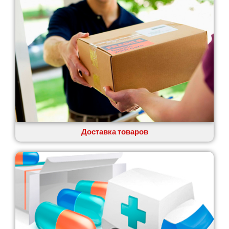
Гатное
Глеваха
Горишние Плавни
Гостомель
Харьков
Херсон
Хмельницкий
Хмельник
Ирпень
Ивано-Франковск
Измаил
Доставка товаров
Кагарлык
Калуш
Каменец-Подольский
Каменка
Каменское
Канев
Казатин
Киев