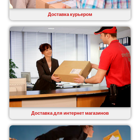
Ровно
Рудное
Доставка курьером
Самбор
Счастливое
Шепетовка
Шостка
Шпола
Синельниково
Славута
Славутич
Слобожанское
Смела
Софиевская Борщаговка
Сокольники
Солоницевка
Доставка для интернет магазинов
Староконстантинов
Старые Петровцы
Стебник
Стоянка