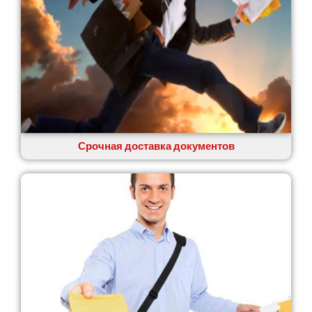
Сумы
Светловодск
Святопетровское
Тальное
Тарасовка
Тернополь
Терновка
Трусковец
Тульчин
Срочная доставка документов
Украинка
Умань
Ужгород
Узин
Васильков
Великие Лазы
Великий Омеляник
Верхнеднепровск
Винница
Винники