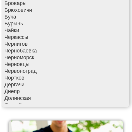
Бровары
Брюховичи
Буча
Бурынь
Чайки
Черкассы
Чернигов
Чернобаевка
Черноморск
Черновцы
Червоноград
Чортков
Дергачи
Днепр
Долинская
Дрогобыч
Фастов
Фонтанка
Гадяч
Гатное