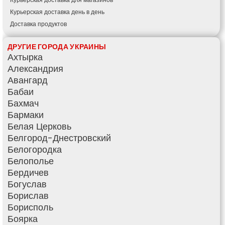
Курьерская доставка день в день
Доставка продуктов
Купить и доставить
ДРУГИЕ ГОРОДА УКРАИНЫ
Обратная доставка
Ахтырка
Быстрая курьерская доставка
Александрия
Доставка за 60 минут
Авангард
Доставить товар клиенту
Бабаи
Заказ еды на дом
Бахмач
АТБ доставка
Бармаки
Сильпо доставка
Белая Церковь
Варус доставка
Белгород-Днестровский
Ашан доставка
Белогородка
Белополье
Бердичев
Богуслав
Борислав
Борисполь
Боярка