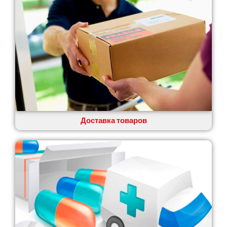
Глеваха
Горишние Плавни
Гостомель
Харьков
Херсон
Хмельницкий
Хмельник
Ирпень
Ивано-Франковск
Измаил
Доставка товаров
Кагарлык
Калуш
Каменец-Подольский
Каменка
Каменское
Канев
Казатин
Киев
Кобеляки