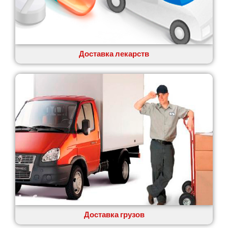
Коцюбинское
Конотоп
Коростень
Корсунь-Шевченковский
Костополь
Доставка лекарств
Ковель
Козин
Красноград
Кременчуг
Кременец
Кривой Рог
Кролевец
Кропивницкий
Крыховцы
Крюковщина
Крыжановка
Ладыжин
Лесники
Доставка грузов
Лиманка