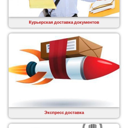
Вишенки
Вишневое
Вита-Почтовая
Волчинец
Курьерская доставка документов
Вольнянск
Вознесенск
Вышгород
Яготин
Южное
Южноукраинск
Запорожье
Заречаны
Зазимье
Здолбунов
Желтые Воды
Житомир
Змиев
Знаменка
Экспресс доставка
Звенигородка
Звягель