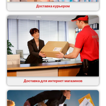
Ровно
Рудное
Доставка курьером
Самбор
Счастливое
Шепетовка
Шостка
Шпола
Синельниково
Славута
Славутич
Слобожанское
Смела
Софиевская Борщаговка
Сокольники
Солоницевка
Доставка для интернет магазинов
Староконстантинов
Старые Петровцы
Стебник
Стоянка
Стрый