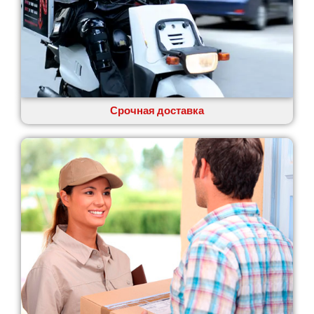
Одесса
Острог
Павлоград
Переяслав
Первомайск
Песочин
Петриков
Срочная доставка
Петропавловская Борщаговка
Подгородное
Погребы
Покров
Полтава
Прилуки
Путивль
Пятихатки
Раздельная
Рени
Решетиловка
Ромны