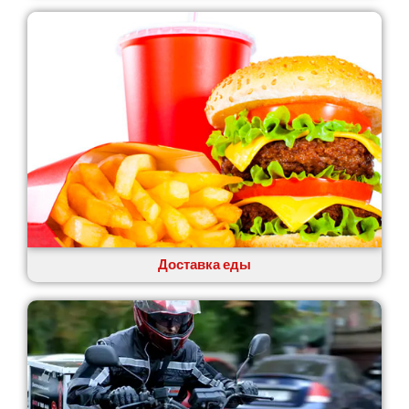
Лозовая
Лубны
Луцк
Лука-Мелешковская
Львов
Малин
Марганец
Миргород
Авангард
Нетешин
Нежин
Никитинцы
Николаев
Доставка еды
Никополь
Новоалександровка
Новомосковск
Новоселки
Нововолынск
Обухов
Обуховка