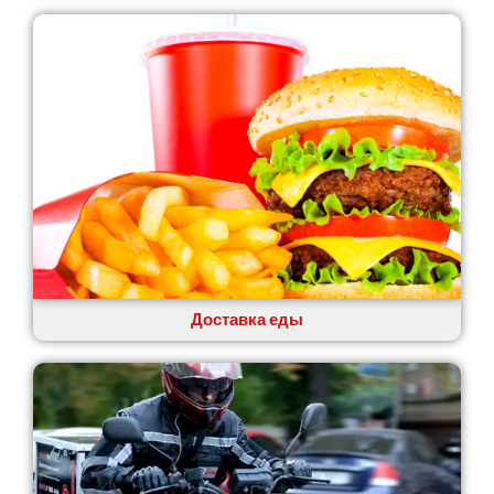
Лозовая
Лубны
Луцк
Лука-Мелешковская
Львов
Малин
Марганец
Миргород
Авангард
Нетешин
Нежин
Никитинцы
Николаев
Доставка еды
Никополь
Новоалександровка
Новомосковск
Новоселки
Нововолынск
Обухов
Обуховка