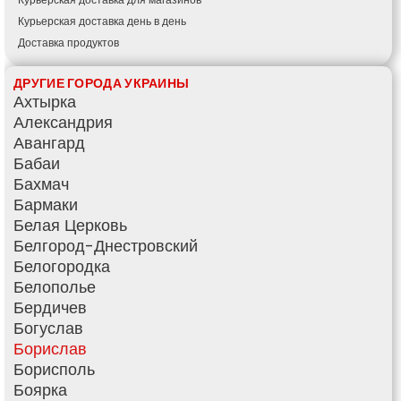
Курьерская доставка день в день
Доставка продуктов
Купить и доставить
ДРУГИЕ ГОРОДА УКРАИНЫ
Обратная доставка
Ахтырка
Быстрая курьерская доставка
Александрия
Доставка за 60 минут
Авангард
Доставить товар клиенту
Бабаи
Заказ еды на дом
Бахмач
АТБ доставка
Бармаки
Сильпо доставка
Белая Церковь
Варус доставка
Белгород-Днестровский
Ашан доставка
Белогородка
Белополье
Бердичев
Богуслав
Борислав
Борисполь
Боярка