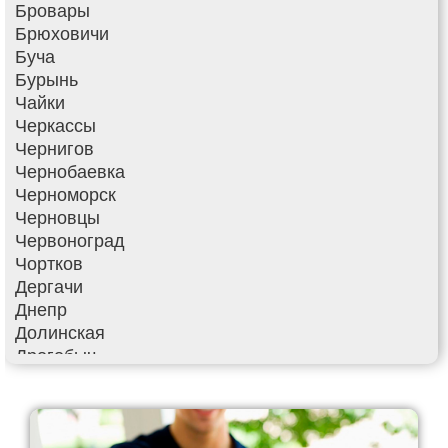
Бровары
Брюховичи
Буча
Бурынь
Чайки
Черкассы
Чернигов
Чернобаевка
Черноморск
Черновцы
Червоноград
Чортков
Дергачи
Днепр
Долинская
Дрогобыч
Фастов
Фонтанка
Гадяч
Гатное