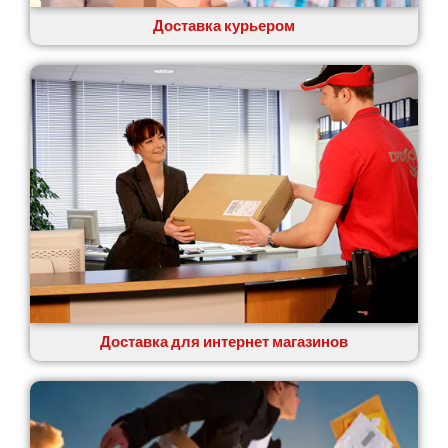
Ровно
Рудное
Доставка курьером
Самбор
Счастливое
Шепетовка
Шостка
Шпола
Синельниково
Славута
Славутич
Слобожанское
Смела
Софиевская Борщаговка
Сокольники
Солоницевка
Доставка для интернет магазинов
Староконстантинов
Старые Петровцы
Стебник
Стоянка
Стрый