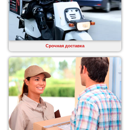
Одесса
Острог
Павлоград
Переяслав
Первомайск
Песочин
Петриков
Срочная доставка
Петропавловская Борщаговка
Подгородное
Погребы
Покров
Полтава
Прилуки
Путивль
Пятихатки
Раздельная
Рени
Решетиловка
Ромны