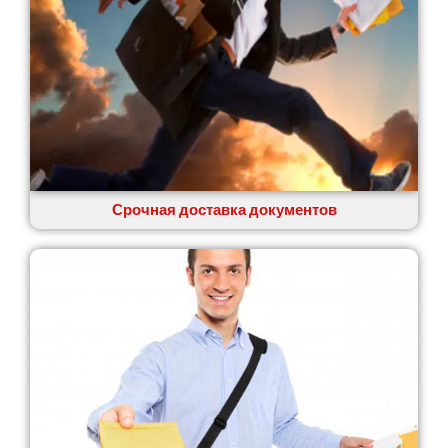
Сумы
Светловодск
Святопетровское
Тальное
Тарасовка
Тернополь
Терновка
Трусковец
Тульчин
Срочная доставка документов
Украинка
Умань
Ужгород
Узин
Васильков
Великие Лазы
Великий Омеляник
Верхнеднепровск
Винница
Винники