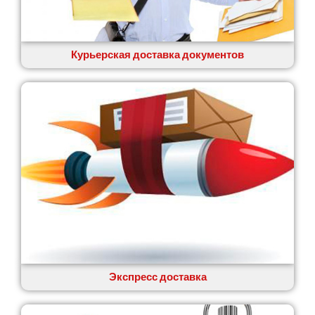
Вишенки
Вишневое
Вита-Почтовая
Волчинец
Курьерская доставка документов
Вольнянск
Вознесенск
Вышгород
Яготин
Южное
Южноукраинск
Запорожье
Заречаны
Зазимье
Здолбунов
Желтые Воды
Житомир
Змиев
Знаменка
Экспресс доставка
Звенигородка
Звягель