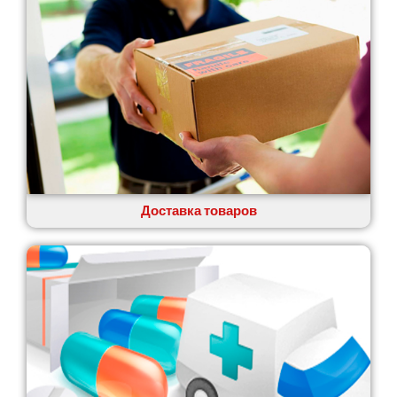
Глеваха
Горишние Плавни
Гостомель
Харьков
Херсон
Хмельницкий
Хмельник
Ирпень
Ивано-Франковск
Измаил
Доставка товаров
Кагарлык
Калуш
Каменец-Подольский
Каменка
Каменское
Канев
Казатин
Киев
Кобеляки