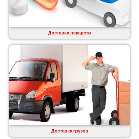
Коцюбинское
Конотоп
Коростень
Корсунь-Шевченковский
Костополь
Доставка лекарств
Ковель
Козин
Красноград
Кременчуг
Кременец
Кривой Рог
Кролевец
Кропивницкий
Крыховцы
Крюковщина
Крыжановка
Ладыжин
Лесники
Доставка грузов
Лиманка