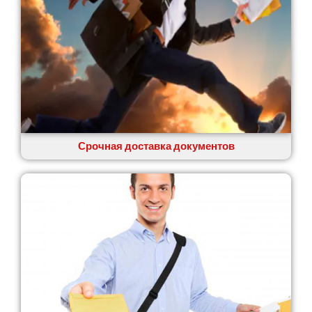
Сумы
Светловодск
Святопетровское
Тальное
Тарасовка
Тернополь
Терновка
Трусковец
Тульчин
Срочная доставка документов
Украинка
Умань
Ужгород
Узин
Васильков
Великие Лазы
Великий Омеляник
Верхнеднепровск
Винница
Винники