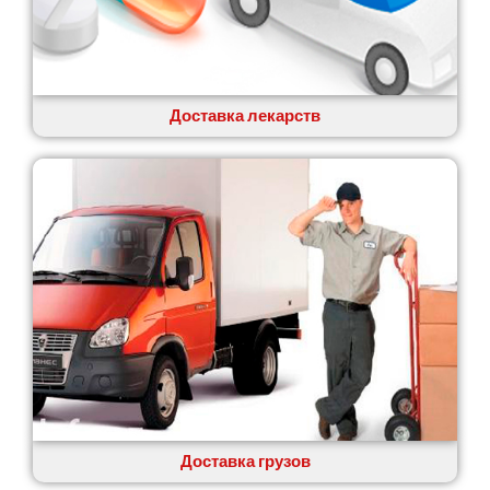
Коцюбинское
Конотоп
Коростень
Корсунь-Шевченковский
Костополь
Доставка лекарств
Ковель
Козин
Красноград
Кременчуг
Кременец
Кривой Рог
Кролевец
Кропивницкий
Крыховцы
Крюковщина
Крыжановка
Ладыжин
Лесники
Доставка грузов
Лиманка