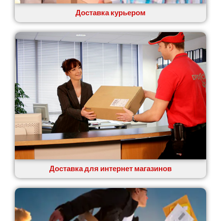
Ровно
Рудное
Доставка курьером
Самбор
Счастливое
Шепетовка
Шостка
Шпола
Синельниково
Славута
Славутич
Слобожанское
Смела
Софиевская Борщаговка
Сокольники
Солоницевка
Доставка для интернет магазинов
Староконстантинов
Старые Петровцы
Стебник
Стоянка
Стрый