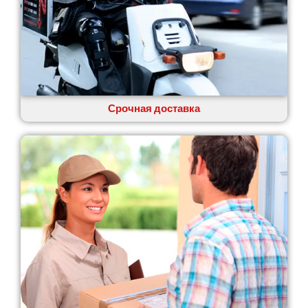
Одесса
Острог
Павлоград
Переяслав
Первомайск
Песочин
Петриков
Срочная доставка
Петропавловская Борщаговка
Подгородное
Погребы
Покров
Полтава
Прилуки
Путивль
Пятихатки
Раздельная
Рени
Решетиловка
Ромны