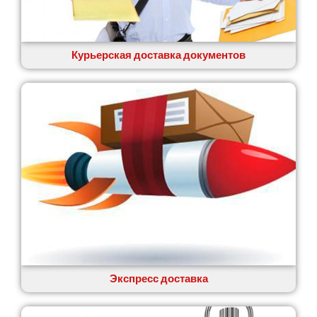
Вишенки
Вишневое
Вита-Почтовая
Волчинец
Курьерская доставка документов
Вольнянск
Вознесенск
Вышгород
Яготин
Южное
Южноукраинск
Запорожье
Заречаны
Зазимье
Здолбунов
Желтые Воды
Житомир
Змиев
Знаменка
Экспресс доставка
Звенигородка
Звягель