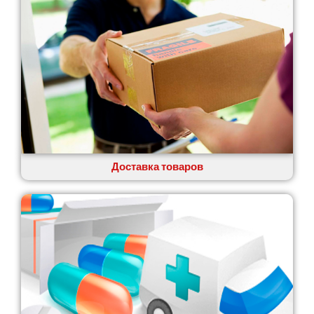
Глеваха
Горишние Плавни
Гостомель
Харьков
Херсон
Хмельницкий
Хмельник
Ирпень
Ивано-Франковск
Измаил
Доставка товаров
Кагарлык
Калуш
Каменец-Подольский
Каменка
Каменское
Канев
Казатин
Киев
Кобеляки