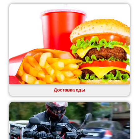
Лозовая
Лубны
Луцк
Лука-Мелешковская
Львов
Малин
Марганец
Миргород
Авангард
Нетешин
Нежин
Никитинцы
Николаев
Доставка еды
Никополь
Новоалександровка
Новомосковск
Новоселки
Нововолынск
Обухов
Обуховка