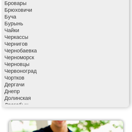
Бровары
Брюховичи
Буча
Бурынь
Чайки
Черкассы
Чернигов
Чернобаевка
Черноморск
Черновцы
Червоноград
Чортков
Дергачи
Днепр
Долинская
Дрогобыч
Фастов
Фонтанка
Гадяч
Гатное