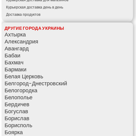
Курьерская доставка день в день
Доставка продуктов
Купить и доставить
ДРУГИЕ ГОРОДА УКРАИНЫ
Обратная доставка
Ахтырка
Быстрая курьерская доставка
Александрия
Доставка за 60 минут
Авангард
Доставить товар клиенту
Бабаи
Заказ еды на дом
Бахмач
АТБ доставка
Бармаки
Сильпо доставка
Белая Церковь
Варус доставка
Белгород-Днестровский
Ашан доставка
Белогородка
Белополье
Бердичев
Богуслав
Борислав
Борисполь
Боярка