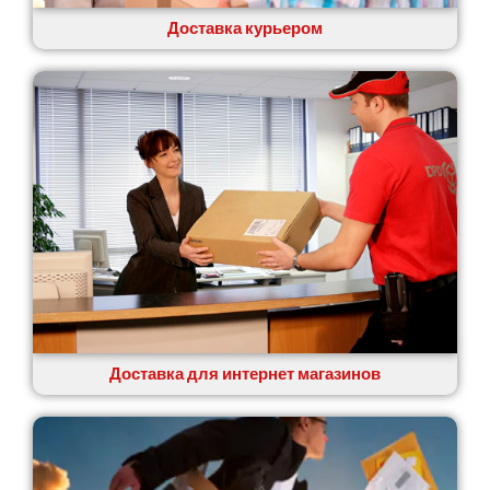
Ровно
Рудное
Доставка курьером
Самбор
Счастливое
Шепетовка
Шостка
Шпола
Синельниково
Славута
Славутич
Слобожанское
Смела
Софиевская Борщаговка
Сокольники
Солоницевка
Доставка для интернет магазинов
Староконстантинов
Старые Петровцы
Стебник
Стоянка
Стрый