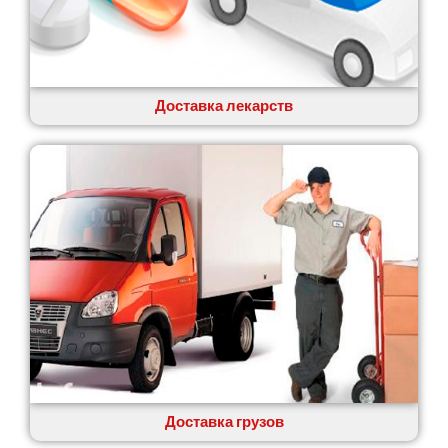
Коцюбинское
Конотоп
Коростень
Корсунь-Шевченковский
Костополь
Доставка лекарств
Ковель
Козин
Красноград
Кременчуг
Кременец
Кривой Рог
Кролевец
Кропивницкий
Крыховцы
Крюковщина
Крыжановка
Ладыжин
Лесники
Доставка грузов
Лиманка