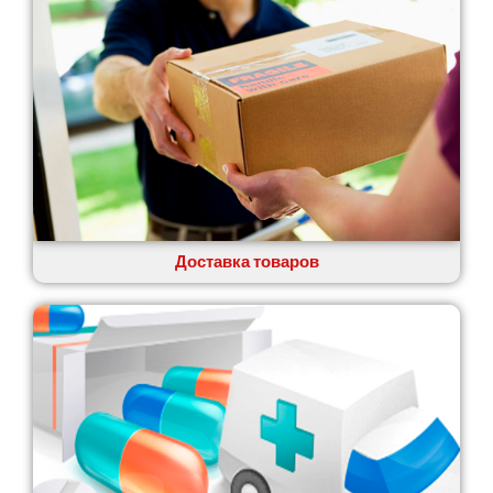
Глеваха
Горишние Плавни
Гостомель
Харьков
Херсон
Хмельницкий
Хмельник
Ирпень
Ивано-Франковск
Измаил
Доставка товаров
Кагарлык
Калуш
Каменец-Подольский
Каменка
Каменское
Канев
Казатин
Киев
Кобеляки