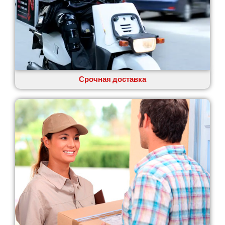
Одесса
Острог
Павлоград
Переяслав
Первомайск
Песочин
Петриков
Срочная доставка
Петропавловская Борщаговка
Подгородное
Погребы
Покров
Полтава
Прилуки
Путивль
Пятихатки
Раздельная
Рени
Решетиловка
Ромны