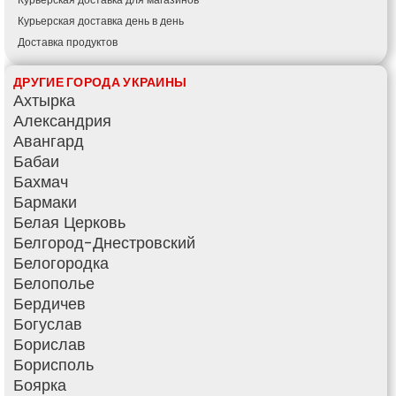
Курьерская доставка день в день
Доставка продуктов
Купить и доставить
ДРУГИЕ ГОРОДА УКРАИНЫ
Обратная доставка
Ахтырка
Быстрая курьерская доставка
Александрия
Доставка за 60 минут
Авангард
Доставить товар клиенту
Бабаи
Заказ еды на дом
Бахмач
АТБ доставка
Бармаки
Сильпо доставка
Белая Церковь
Варус доставка
Белгород-Днестровский
Ашан доставка
Белогородка
Белополье
Бердичев
Богуслав
Борислав
Борисполь
Боярка