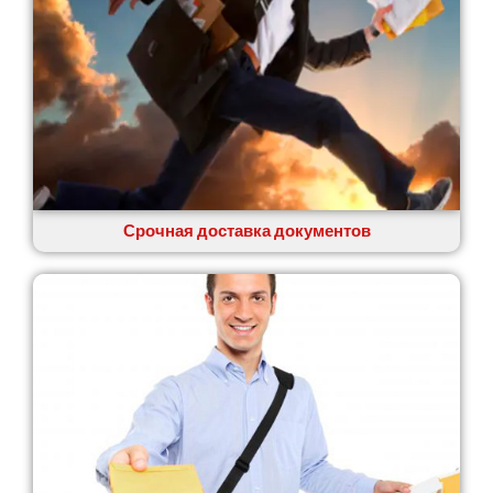
Сумы
Светловодск
Святопетровское
Тальное
Тарасовка
Тернополь
Терновка
Трусковец
Тульчин
Срочная доставка документов
Украинка
Умань
Ужгород
Узин
Васильков
Великие Лазы
Великий Омеляник
Верхнеднепровск
Винница
Винники