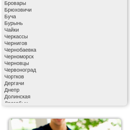
Бровары
Брюховичи
Буча
Бурынь
Чайки
Черкассы
Чернигов
Чернобаевка
Черноморск
Черновцы
Червоноград
Чортков
Дергачи
Днепр
Долинская
Дрогобыч
Фастов
Фонтанка
Гадяч
Гатное