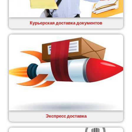
Вишенки
Вишневое
Вита-Почтовая
Волчинец
Курьерская доставка документов
Вольнянск
Вознесенск
Вышгород
Яготин
Южное
Южноукраинск
Запорожье
Заречаны
Зазимье
Здолбунов
Желтые Воды
Житомир
Змиев
Знаменка
Экспресс доставка
Звенигородка
Звягель