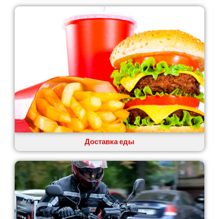
Лозовая
Лубны
Луцк
Лука-Мелешковская
Львов
Малин
Марганец
Миргород
Авангард
Нетешин
Нежин
Никитинцы
Николаев
Доставка еды
Никополь
Новоалександровка
Новомосковск
Новоселки
Нововолынск
Обухов
Обуховка