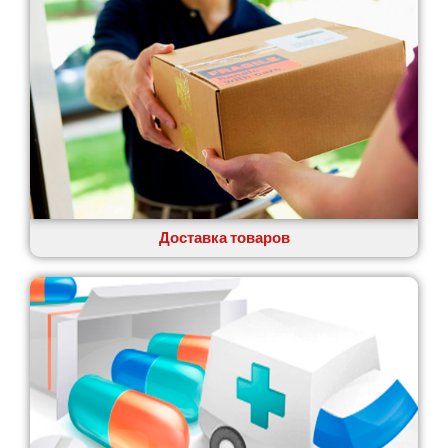
Глеваха
Горишние Плавни
Гостомель
Харьков
Херсон
Хмельницкий
Хмельник
Ирпень
Ивано-Франковск
Измаил
Доставка товаров
Кагарлык
Калуш
Каменец-Подольский
Каменка
Каменское
Канев
Казатин
Киев
Кобеляки