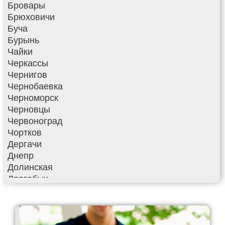
Бровары
Брюховичи
Буча
Бурынь
Чайки
Черкассы
Чернигов
Чернобаевка
Черноморск
Черновцы
Червоноград
Чортков
Дергачи
Днепр
Долинская
Дрогобыч
Фастов
Фонтанка
Гадяч
Гатное