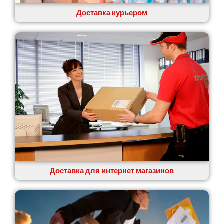
Ровно
Рудное
Доставка курьером
Самбор
Счастливое
Шепетовка
Шостка
Шпола
Синельниково
Славута
Славутич
Слобожанское
Смела
Софиевская Борщаговка
Сокольники
Солоницевка
Доставка для интернет магазинов
Староконстантинов
Старые Петровцы
Стебник
Стоянка
Стрый