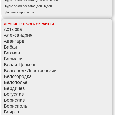
Курьерская доставка день в день
Доставка продуктов
Купить и доставить
ДРУГИЕ ГОРОДА УКРАИНЫ
Обратная доставка
Ахтырка
Быстрая курьерская доставка
Александрия
Доставка за 60 минут
Авангард
Доставить товар клиенту
Бабаи
Заказ еды на дом
Бахмач
АТБ доставка
Бармаки
Сильпо доставка
Белая Церковь
Варус доставка
Белгород-Днестровский
Ашан доставка
Белогородка
Белополье
Бердичев
Богуслав
Борислав
Борисполь
Боярка