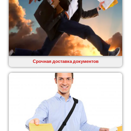
Сумы
Светловодск
Святопетровское
Тальное
Тарасовка
Тернополь
Терновка
Трусковец
Тульчин
Срочная доставка документов
Украинка
Умань
Ужгород
Узин
Васильков
Великие Лазы
Великий Омеляник
Верхнеднепровск
Винница
Винники