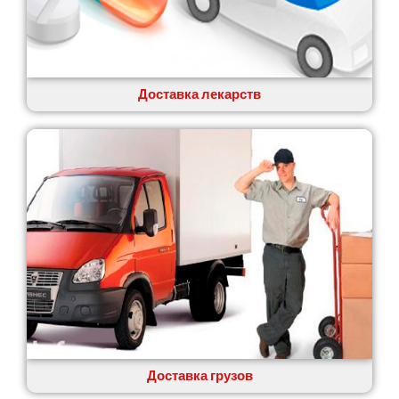
Коцюбинское
Конотоп
Коростень
Корсунь-Шевченковский
Костополь
Доставка лекарств
Ковель
Козин
Красноград
Кременчуг
Кременец
Кривой Рог
Кролевец
Кропивницкий
Крыховцы
Крюковщина
Крыжановка
Ладыжин
Лесники
Доставка грузов
Лиманка