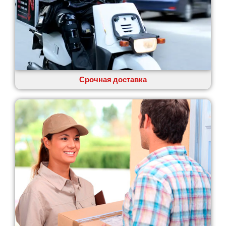
Одесса
Острог
Павлоград
Переяслав
Первомайск
Песочин
Петриков
Срочная доставка
Петропавловская Борщаговка
Подгородное
Погребы
Покров
Полтава
Прилуки
Путивль
Пятихатки
Раздельная
Рени
Решетиловка
Ромны