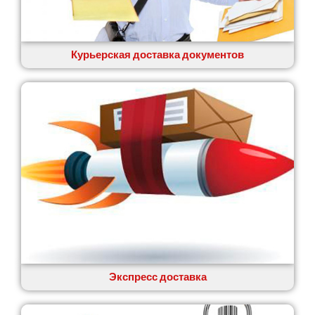
Вишенки
Вишневое
Вита-Почтовая
Волчинец
Курьерская доставка документов
Вольнянск
Вознесенск
Вышгород
Яготин
Южное
Южноукраинск
Запорожье
Заречаны
Зазимье
Здолбунов
Желтые Воды
Житомир
Змиев
Знаменка
Экспресс доставка
Звенигородка
Звягель