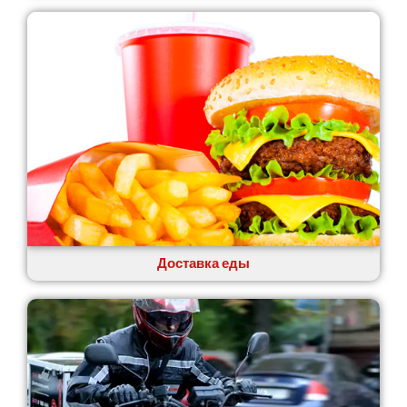
Лозовая
Лубны
Луцк
Лука-Мелешковская
Львов
Малин
Марганец
Миргород
Авангард
Нетешин
Нежин
Никитинцы
Николаев
Доставка еды
Никополь
Новоалександровка
Новомосковск
Новоселки
Нововолынск
Обухов
Обуховка