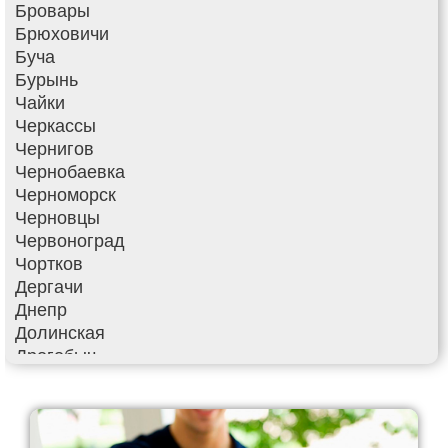
Бровары
Брюховичи
Буча
Бурынь
Чайки
Черкассы
Чернигов
Чернобаевка
Черноморск
Черновцы
Червоноград
Чортков
Дергачи
Днепр
Долинская
Дрогобыч
Фастов
Фонтанка
Гадяч
Гатное