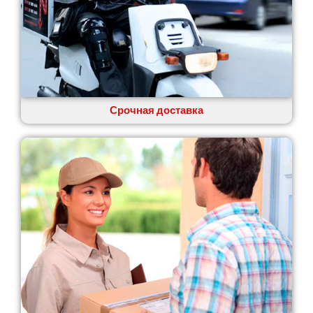
Одесса
Острог
Павлоград
Переяслав
Первомайск
Песочин
Петриков
Срочная доставка
Петропавловская Борщаговка
Подгородное
Погребы
Покров
Полтава
Прилуки
Путивль
Пятихатки
Раздельная
Рени
Решетиловка
Ромны