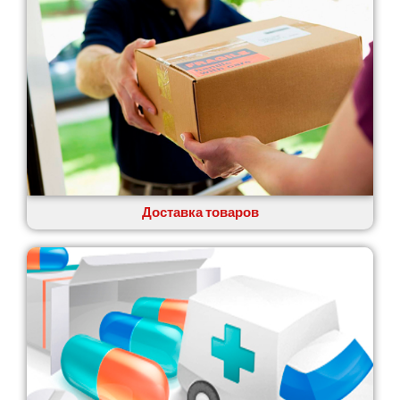
Глеваха
Горишние Плавни
Гостомель
Харьков
Херсон
Хмельницкий
Хмельник
Ирпень
Ивано-Франковск
Измаил
Доставка товаров
Кагарлык
Калуш
Каменец-Подольский
Каменка
Каменское
Канев
Казатин
Киев
Кобеляки