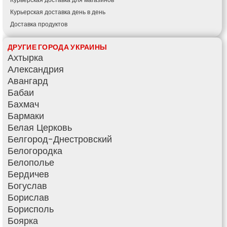
Курьерская доставка день в день
Доставка продуктов
Купить и доставить
ДРУГИЕ ГОРОДА УКРАИНЫ
Обратная доставка
Ахтырка
Быстрая курьерская доставка
Александрия
Доставка за 60 минут
Авангард
Доставить товар клиенту
Бабаи
Заказ еды на дом
Бахмач
АТБ доставка
Бармаки
Сильпо доставка
Белая Церковь
Варус доставка
Белгород-Днестровский
Ашан доставка
Белогородка
Белополье
Бердичев
Богуслав
Борислав
Борисполь
Боярка