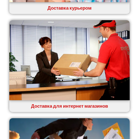
Ровно
Рудное
Доставка курьером
Самбор
Счастливое
Шепетовка
Шостка
Шпола
Синельниково
Славута
Славутич
Слобожанское
Смела
Софиевская Борщаговка
Сокольники
Солоницевка
Доставка для интернет магазинов
Староконстантинов
Старые Петровцы
Стебник
Стоянка
Стрый