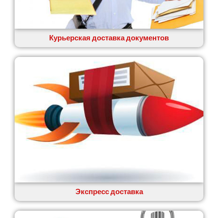
Вишенки
Вишневое
Вита-Почтовая
Волчинец
Курьерская доставка документов
Вольнянск
Вознесенск
Вышгород
Яготин
Южное
Южноукраинск
Запорожье
Заречаны
Зазимье
Здолбунов
Желтые Воды
Житомир
Змиев
Знаменка
Экспресс доставка
Звенигородка
Звягель