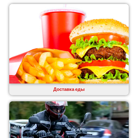
Лозовая
Лубны
Луцк
Лука-Мелешковская
Львов
Малин
Марганец
Миргород
Авангард
Нетешин
Нежин
Никитинцы
Николаев
Доставка еды
Никополь
Новоалександровка
Новомосковск
Новоселки
Нововолынск
Обухов
Обуховка