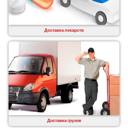
Коцюбинское
Конотоп
Коростень
Корсунь-Шевченковский
Костополь
Доставка лекарств
Ковель
Козин
Красноград
Кременчуг
Кременец
Кривой Рог
Кролевец
Кропивницкий
Крыховцы
Крюковщина
Крыжановка
Ладыжин
Лесники
Доставка грузов
Лиманка