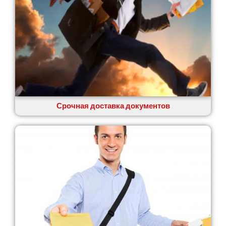
Сумы
Светловодск
Святопетровское
Тальное
Тарасовка
Тернополь
Терновка
Трусковец
Тульчин
Срочная доставка документов
Украинка
Умань
Ужгород
Узин
Васильков
Великие Лазы
Великий Омеляник
Верхнеднепровск
Винница
Винники