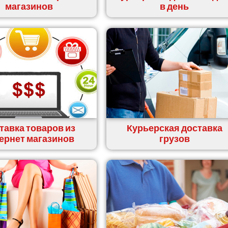
магазинов
в день
тавка товаров из
Курьерская доставка
ернет магазинов
грузов