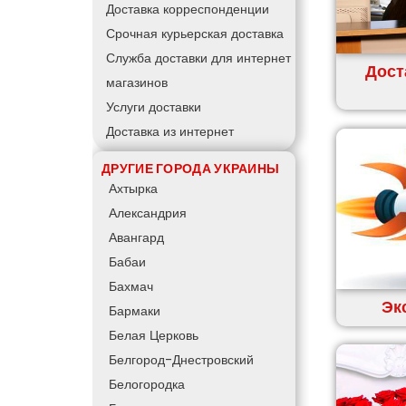
Доставка корреспонденции
Срочная курьерская доставка
Служба доставки для интернет
Дост
магазинов
Услуги доставки
Доставка из интернет
магазинов
ДРУГИЕ ГОРОДА УКРАИНЫ
Курьер для интернет магазина
Ахтырка
Доставка товаров из интернет
Александрия
магазинов
Авангард
Курьерская доставка грузов
Бабаи
Курьерская доставка по городу
Бахмач
Курьерская доставка для
Эк
Бармаки
магазинов
Белая Церковь
Курьерская доставка день в
Белгород-Днестровский
день
Белогородка
Доставка продуктов