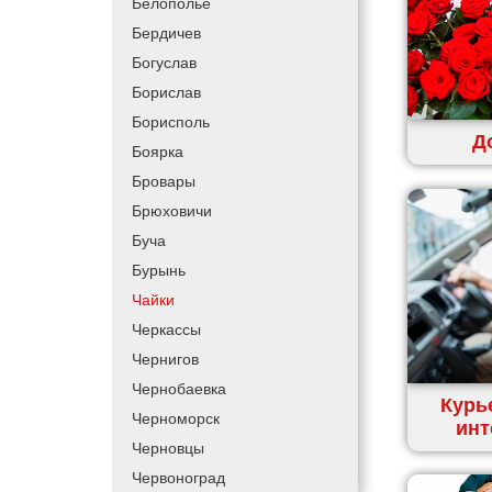
Белополье
Купить и доставить
Бердичев
Обратная доставка
Богуслав
Быстрая курьерская доставка
Борислав
Доставка за 60 минут
Борисполь
Д
Доставить товар клиенту
Боярка
Заказ еды на дом
Бровары
АТБ доставка
Брюховичи
Сильпо доставка
Буча
Варус доставка
Бурынь
Ашан доставка
Чайки
Черкассы
Чернигов
Чернобаевка
Курь
Черноморск
инт
Черновцы
Червоноград