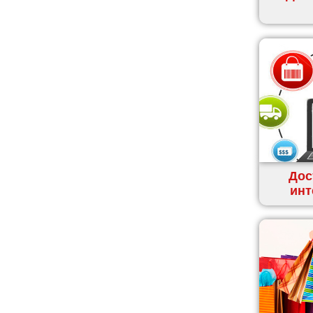
Ивано-Франковск
Измаил
Кагарлык
Калуш
Каменец-Подольский
Каменка
Каменское
Канев
Казатин
Дос
Киев
инт
Кобеляки
Коцюбинское
Конотоп
Коростень
Корсунь-Шевченковский
Костополь