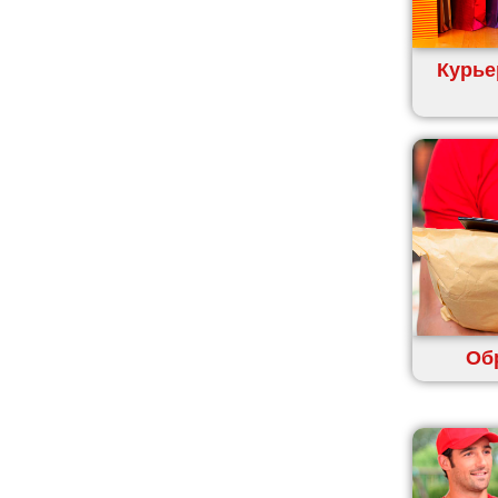
Ковель
Козин
Курье
Красноград
Кременчуг
Кременец
Кривой Рог
Кролевец
Кропивницкий
Крыховцы
Крюковщина
Крыжановка
Ладыжин
Об
Лесники
Лиманка
Лозовая
Лубны
Луцк