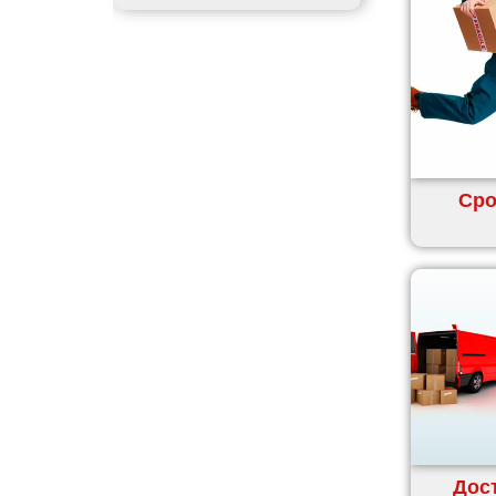
Чортков
Дергачи
Днепр
Долинская
Дрогобыч
Фастов
Фонтанка
Сро
Гадяч
Гатное
Глеваха
Горишние Плавни
Гостомель
Харьков
Херсон
Хмельницкий
Хмельник
Дост
Ирпень