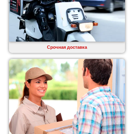
Одесса
Острог
Павлоград
Переяслав
Первомайск
Песочин
Петриков
Срочная доставка
Петропавловская Борщаговка
Подгородное
Погребы
Покров
Полтава
Прилуки
Путивль
Пятихатки
Раздельная
Рени
Решетиловка
Ромны