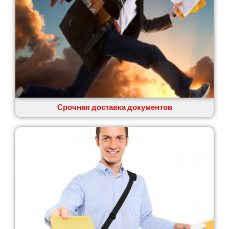
Сумы
Светловодск
Святопетровское
Тальное
Тарасовка
Тернополь
Терновка
Трусковец
Тульчин
Срочная доставка документов
Украинка
Умань
Ужгород
Узин
Васильков
Великие Лазы
Великий Омеляник
Верхнеднепровск
Винница
Винники