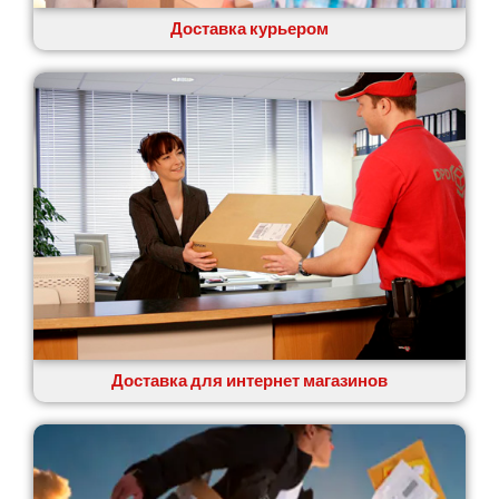
Ровно
Рудное
Доставка курьером
Самбор
Счастливое
Шепетовка
Шостка
Шпола
Синельниково
Славута
Славутич
Слобожанское
Смела
Софиевская Борщаговка
Сокольники
Солоницевка
Доставка для интернет магазинов
Староконстантинов
Старые Петровцы
Стебник
Стоянка
Стрый