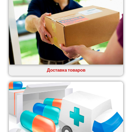
Глеваха
Горишние Плавни
Гостомель
Харьков
Херсон
Хмельницкий
Хмельник
Ирпень
Ивано-Франковск
Измаил
Доставка товаров
Кагарлык
Калуш
Каменец-Подольский
Каменка
Каменское
Канев
Казатин
Киев
Кобеляки