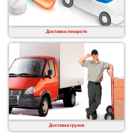
Коцюбинское
Конотоп
Коростень
Корсунь-Шевченковский
Костополь
Доставка лекарств
Ковель
Козин
Красноград
Кременчуг
Кременец
Кривой Рог
Кролевец
Кропивницкий
Крыховцы
Крюковщина
Крыжановка
Ладыжин
Лесники
Доставка грузов
Лиманка