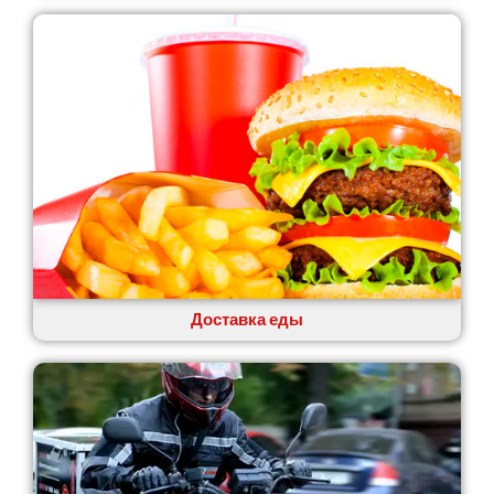
Лозовая
Лубны
Луцк
Лука-Мелешковская
Львов
Малин
Марганец
Миргород
Авангард
Нетешин
Нежин
Никитинцы
Николаев
Доставка еды
Никополь
Новоалександровка
Новомосковск
Новоселки
Нововолынск
Обухов
Обуховка