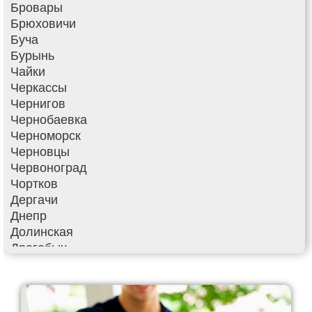
Бровары
Брюховичи
Буча
Бурынь
Чайки
Черкассы
Чернигов
Чернобаевка
Черноморск
Черновцы
Червоноград
Чортков
Дергачи
Днепр
Долинская
Дрогобыч
Фастов
Фонтанка
Гадяч
Гатное