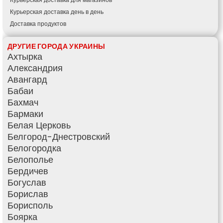
Курьерская доставка день в день
Доставка продуктов
Купить и доставить
ДРУГИЕ ГОРОДА УКРАИНЫ
Обратная доставка
Ахтырка
Быстрая курьерская доставка
Александрия
Доставка за 60 минут
Авангард
Доставить товар клиенту
Бабаи
Заказ еды на дом
Бахмач
АТБ доставка
Бармаки
Сильпо доставка
Белая Церковь
Варус доставка
Белгород-Днестровский
Ашан доставка
Белогородка
Белополье
Бердичев
Богуслав
Борислав
Борисполь
Боярка