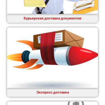
Вишенки
Вишневое
Вита-Почтовая
Волчинец
Курьерская доставка документов
Вольнянск
Вознесенск
Вышгород
Яготин
Южное
Южноукраинск
Запорожье
Заречаны
Зазимье
Здолбунов
Желтые Воды
Житомир
Змиев
Знаменка
Экспресс доставка
Звенигородка
Звягель