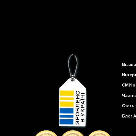
Вызва
Интер
СМИ о
Частн
Стать
Блог 