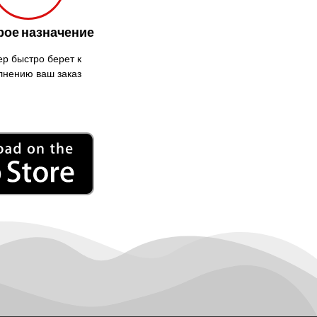
Кривой Рог
Кролевец
ое назначение
Кропивницкий
ер быстро берет к
Крыховцы
лнению ваш заказ
Крюковщина
Крыжановка
Ладыжин
Лесники
Лиманка
Лозовая
Лубны
Луцк
Лука-
Мелешковская
Львов
Малин
Марганец