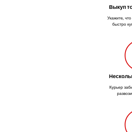
Выкуп т
Укажите, что
быстро ку
Несколь
Курьер заб
развози