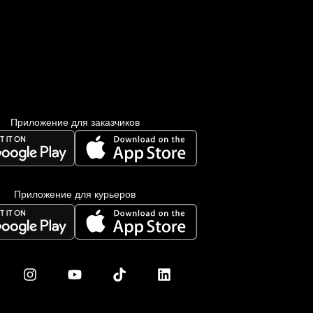
Миргород
Авангард
Нетешин
Нежин
Никитинцы
Николаев
Никополь
Приложение для заказчиков
Новоалександровка
Новомосковск
Новоселки
Нововолынск
Приложение для курьеров
Обухов
Обуховка
Одесса
Острог
Павлоград
Переяслав