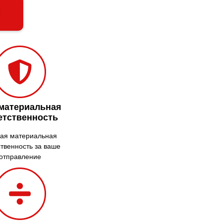
Гадяч
Гатное
Глеваха
Горишние
Плавни
Гостомель
Харьков
Херсон
 материальная
Хмельницкий
етственность
Хмельник
Ирпень
ая материальная
ственность за ваше
Ивано-
Франковск
отправление
Измаил
Кагарлык
Калуш
Каменец-
Подольский