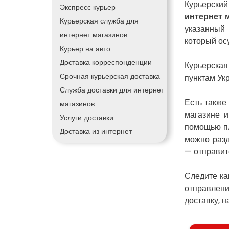
Курьерски
Экспресс курьер
интернет 
Курьерская служба для
указанный
интернет магазинов
который о
Курьер на авто
Доставка корреспонденции
Курьерска
Срочная курьерская доставка
пунктам Ук
Служба доставки для интернет
Есть также
магазинов
магазине и
Услуги доставки
помощью пл
Доставка из интернет
можно разд
магазинов
— отправит
Курьер для интернет магазина
Доставка товаров из интернет
Следите ка
магазинов
отправлени
доставку, 
Курьерская доставка грузов
Курьерская доставка по городу
Курьерская доставка для