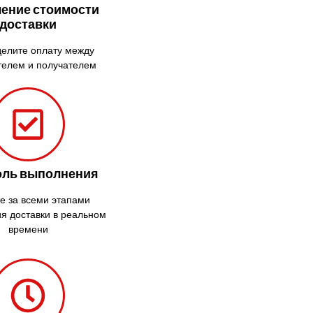
Каменка
ение стоимости
доставки
Каменское
Канев
елите оплату между
Казатин
телем и получателем
Киев
Кобеляки
Коцюбинское
Конотоп
Коростень
оль выполнения
Корсунь-
Шевченковский
е за всеми этапами
Костополь
я доставки в реальном
Ковель
времени
Козин
Красноград
Кременчуг
Кременец