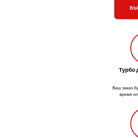
ВЫ
магазинов
Курьерская доставка день в
день
Доставка продуктов
Купить и доставить
Обратная доставка
Быстрая курьерская доставка
Доставка за 60 минут
Турбо 
Доставить товар клиенту
Заказ еды на дом
Ваш заказ б
АТБ доставка
время ил
Сильпо доставка
Варус доставка
Ашан доставка