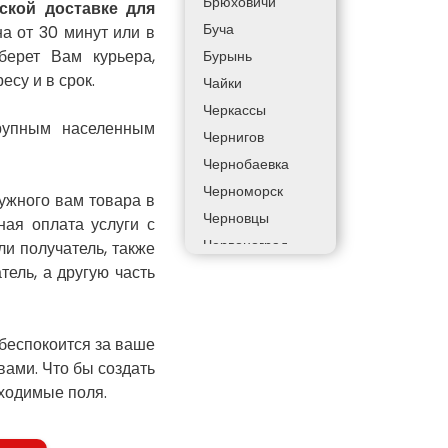
Брюховичи
ской доставке для
Буча
а от 30 минут или в
берет Вам курьера,
Бурынь
есу и в срок.
Чайки
Черкассы
крупным населенным
Чернигов
Чернобаевка
Черноморск
нужного вам товара в
Черновцы
ная оплата услуги с
Червоноград
и получатель, также
тель, а другую часть
Чортков
Дергачи
Днепр
 беспокоится за ваше
Долинская
ами. Что бы создать
Дрогобыч
бходимые поля.
Фастов
Фонтанка