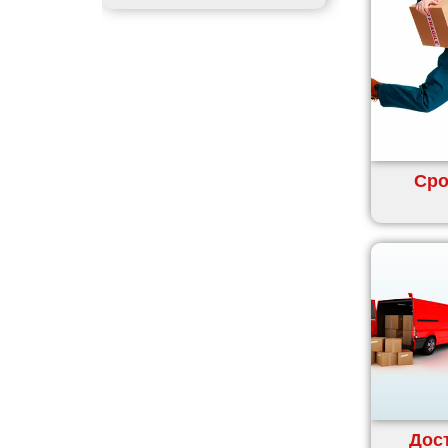
Чортков
Дергачи
Днепр
Долинская
Дрогобыч
Фастов
Фонтанка
Сро
Гадяч
Гатное
Глеваха
Горишние Плавни
Гостомель
Харьков
Херсон
Хмельницкий
Хмельник
Дост
Ирпень