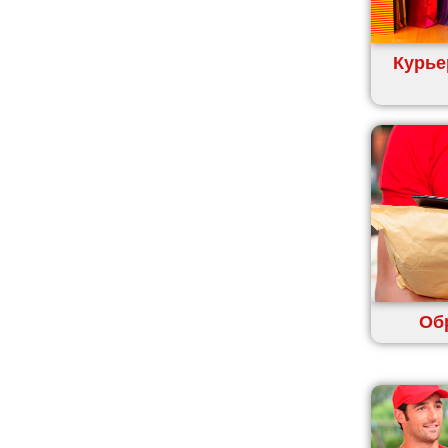
Ковель
Козин
Курье
Красноград
Кременчуг
Кременец
Кривой Рог
Кролевец
Кропивницкий
Крыховцы
Крюковщина
Крыжановка
Ладыжин
Об
Лесники
Лиманка
Лозовая
Лубны
Луцк