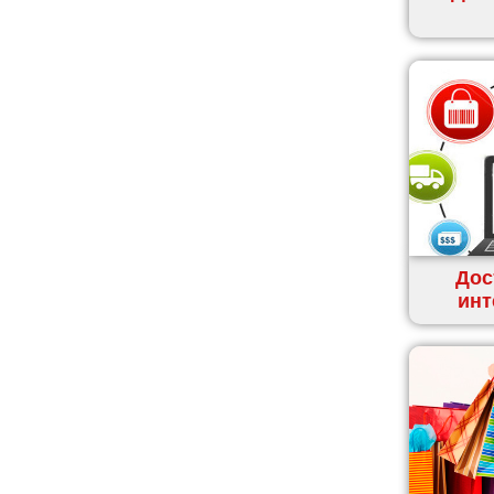
Ивано-Франковск
Измаил
Кагарлык
Калуш
Каменец-Подольский
Каменка
Каменское
Канев
Казатин
Дос
Киев
инт
Кобеляки
Коцюбинское
Конотоп
Коростень
Корсунь-Шевченковский
Костополь