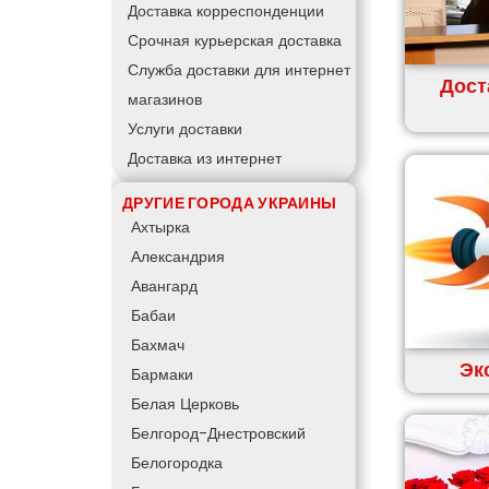
Доставка корреспонденции
Срочная курьерская доставка
Служба доставки для интернет
Дост
магазинов
Услуги доставки
Доставка из интернет
магазинов
ДРУГИЕ ГОРОДА УКРАИНЫ
Курьер для интернет магазина
Ахтырка
Доставка товаров из интернет
Александрия
магазинов
Авангард
Курьерская доставка грузов
Бабаи
Курьерская доставка по городу
Бахмач
Курьерская доставка для
Эк
Бармаки
магазинов
Белая Церковь
Курьерская доставка день в
Белгород-Днестровский
день
Белогородка
Доставка продуктов