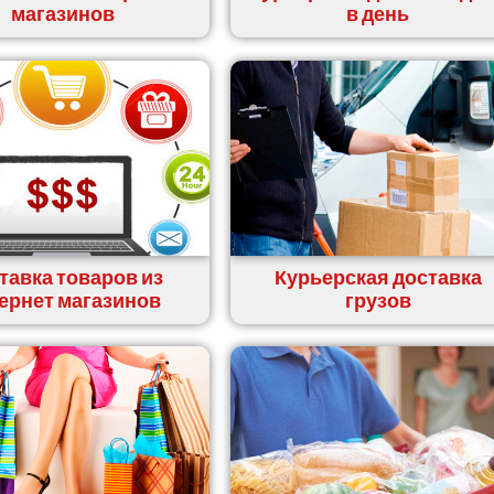
магазинов
в день
тавка товаров из
Курьерская доставка
ернет магазинов
грузов