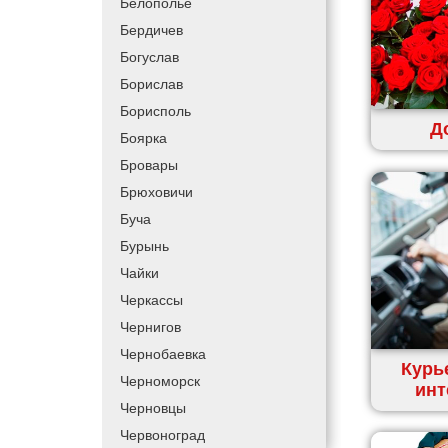
Белополье
Купить и доставить
Бердичев
Обратная доставка
Богуслав
Быстрая курьерская доставка
Борислав
Доставка за 60 минут
Борисполь
Д
Доставить товар клиенту
Боярка
Заказ еды на дом
Бровары
АТБ доставка
Брюховичи
Сильпо доставка
Буча
Варус доставка
Бурынь
Ашан доставка
Чайки
Черкассы
Чернигов
Чернобаевка
Курь
Черноморск
инт
Черновцы
Червоноград