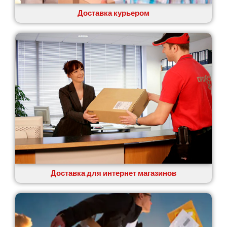
Ровно
Рудное
Доставка курьером
Самбор
Счастливое
Шепетовка
Шостка
Шпола
Синельниково
Славута
Славутич
Слобожанское
Смела
Софиевская Борщаговка
Сокольники
Солоницевка
Доставка для интернет магазинов
Староконстантинов
Старые Петровцы
Стебник
Стоянка
Стрый