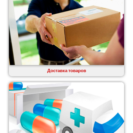
Глеваха
Горишние Плавни
Гостомель
Харьков
Херсон
Хмельницкий
Хмельник
Ирпень
Ивано-Франковск
Измаил
Доставка товаров
Кагарлык
Калуш
Каменец-Подольский
Каменка
Каменское
Канев
Казатин
Киев
Кобеляки