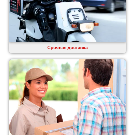
Одесса
Острог
Павлоград
Переяслав
Первомайск
Песочин
Петриков
Срочная доставка
Петропавловская Борщаговка
Подгородное
Погребы
Покров
Полтава
Прилуки
Путивль
Пятихатки
Раздельная
Рени
Решетиловка
Ромны