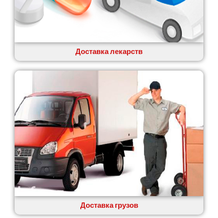
Коцюбинское
Конотоп
Коростень
Корсунь-Шевченковский
Костополь
Доставка лекарств
Ковель
Козин
Красноград
Кременчуг
Кременец
Кривой Рог
Кролевец
Кропивницкий
Крыховцы
Крюковщина
Крыжановка
Ладыжин
Лесники
Доставка грузов
Лиманка