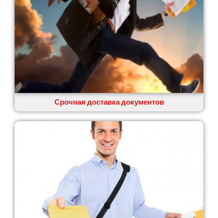
Сумы
Светловодск
Святопетровское
Тальное
Тарасовка
Тернополь
Терновка
Трусковец
Тульчин
Срочная доставка документов
Украинка
Умань
Ужгород
Узин
Васильков
Великие Лазы
Великий Омеляник
Верхнеднепровск
Винница
Винники