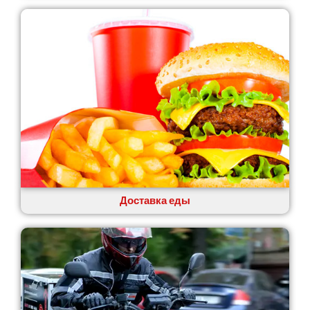
Лозовая
Лубны
Луцк
Лука-Мелешковская
Львов
Малин
Марганец
Миргород
Авангард
Нетешин
Нежин
Никитинцы
Николаев
Доставка еды
Никополь
Новоалександровка
Новомосковск
Новоселки
Нововолынск
Обухов
Обуховка