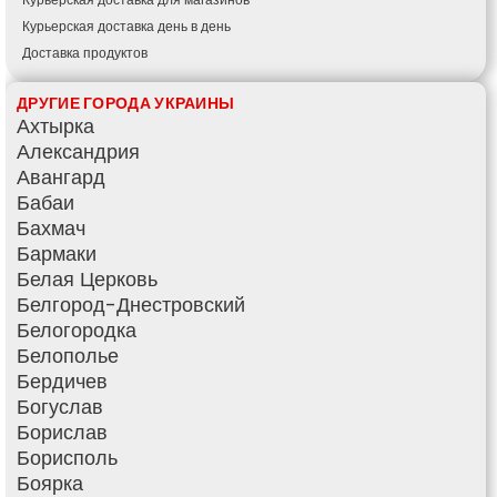
Курьерская доставка день в день
Доставка продуктов
Купить и доставить
ДРУГИЕ ГОРОДА УКРАИНЫ
Обратная доставка
Ахтырка
Быстрая курьерская доставка
Александрия
Доставка за 60 минут
Авангард
Доставить товар клиенту
Бабаи
Заказ еды на дом
Бахмач
АТБ доставка
Бармаки
Сильпо доставка
Белая Церковь
Варус доставка
Белгород-Днестровский
Ашан доставка
Белогородка
Белополье
Бердичев
Богуслав
Борислав
Борисполь
Боярка