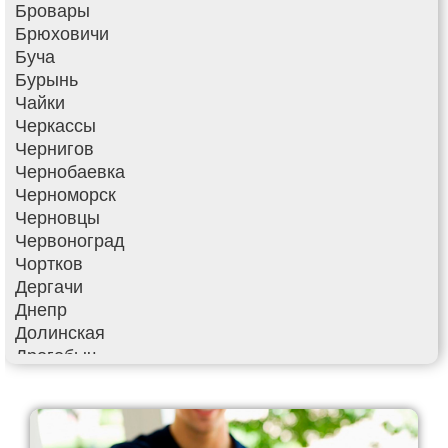
Бровары
Брюховичи
Буча
Бурынь
Чайки
Черкассы
Чернигов
Чернобаевка
Черноморск
Черновцы
Червоноград
Чортков
Дергачи
Днепр
Долинская
Дрогобыч
Фастов
Фонтанка
Гадяч
Гатное