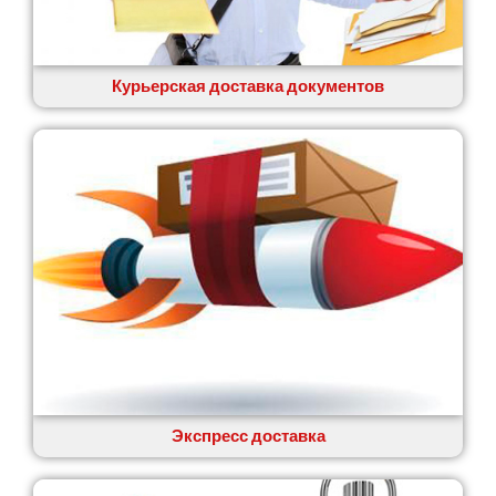
Вишенки
Вишневое
Вита-Почтовая
Волчинец
Курьерская доставка документов
Вольнянск
Вознесенск
Вышгород
Яготин
Южное
Южноукраинск
Запорожье
Заречаны
Зазимье
Здолбунов
Желтые Воды
Житомир
Змиев
Знаменка
Экспресс доставка
Звенигородка
Звягель