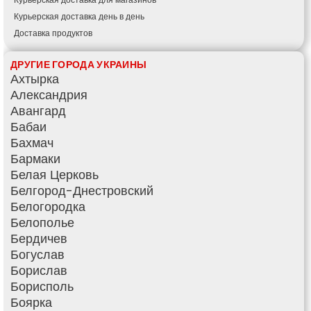
Курьерская доставка день в день
Доставка продуктов
Купить и доставить
ДРУГИЕ ГОРОДА УКРАИНЫ
Обратная доставка
Ахтырка
Быстрая курьерская доставка
Александрия
Доставка за 60 минут
Авангард
Доставить товар клиенту
Бабаи
Заказ еды на дом
Бахмач
АТБ доставка
Бармаки
Сильпо доставка
Белая Церковь
Варус доставка
Белгород-Днестровский
Ашан доставка
Белогородка
Белополье
Бердичев
Богуслав
Борислав
Борисполь
Боярка