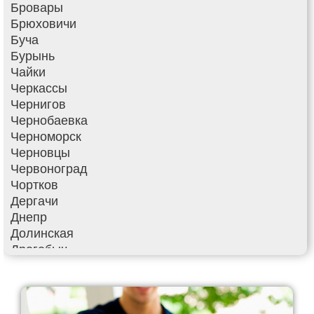
Бровары
Брюховичи
Буча
Бурынь
Чайки
Черкассы
Чернигов
Чернобаевка
Черноморск
Черновцы
Червоноград
Чортков
Дергачи
Днепр
Долинская
Дрогобыч
Фастов
Фонтанка
Гадяч
Гатное