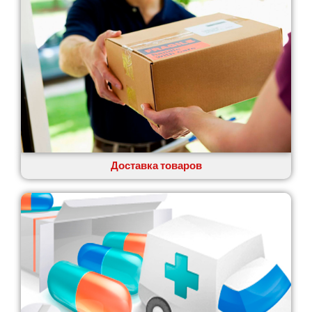
Глеваха
Горишние Плавни
Гостомель
Харьков
Херсон
Хмельницкий
Хмельник
Ирпень
Ивано-Франковск
Измаил
Доставка товаров
Кагарлык
Калуш
Каменец-Подольский
Каменка
Каменское
Канев
Казатин
Киев
Кобеляки