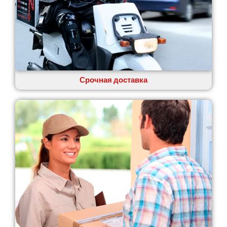
Одесса
Острог
Павлоград
Переяслав
Первомайск
Песочин
Петриков
Срочная доставка
Петропавловская Борщаговка
Подгородное
Погребы
Покров
Полтава
Прилуки
Путивль
Пятихатки
Раздельная
Рени
Решетиловка
Ромны