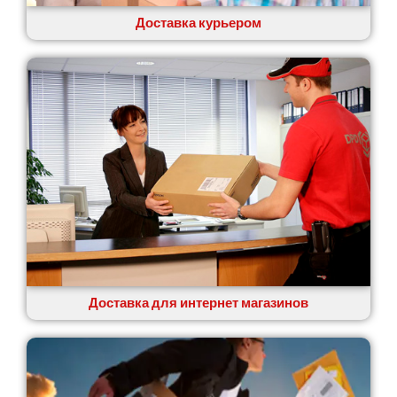
Ровно
Рудное
Доставка курьером
Самбор
Счастливое
Шепетовка
Шостка
Шпола
Синельниково
Славута
Славутич
Слобожанское
Смела
Софиевская Борщаговка
Сокольники
Солоницевка
Доставка для интернет магазинов
Староконстантинов
Старые Петровцы
Стебник
Стоянка
Стрый