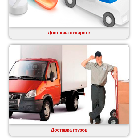
Коцюбинское
Конотоп
Коростень
Корсунь-Шевченковский
Костополь
Доставка лекарств
Ковель
Козин
Красноград
Кременчуг
Кременец
Кривой Рог
Кролевец
Кропивницкий
Крыховцы
Крюковщина
Крыжановка
Ладыжин
Лесники
Доставка грузов
Лиманка