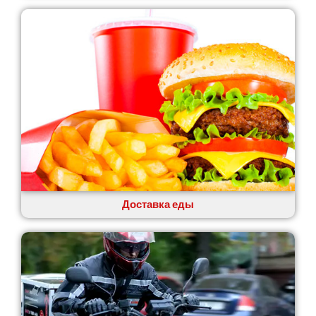
Лозовая
Лубны
Луцк
Лука-Мелешковская
Львов
Малин
Марганец
Миргород
Авангард
Нетешин
Нежин
Никитинцы
Николаев
Доставка еды
Никополь
Новоалександровка
Новомосковск
Новоселки
Нововолынск
Обухов
Обуховка