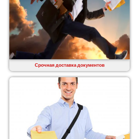
Сумы
Светловодск
Святопетровское
Тальное
Тарасовка
Тернополь
Терновка
Трусковец
Тульчин
Срочная доставка документов
Украинка
Умань
Ужгород
Узин
Васильков
Великие Лазы
Великий Омеляник
Верхнеднепровск
Винница
Винники