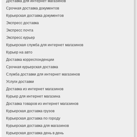
Доставка для интернет магазинов
Измаил
Срочная доставка документов
Кагарлык
Курьерская доставка документов
Калуш
Экспресс доставка
Каменец-Подольский
Экспресс почта
Каменка
Экспресс курьер
Каменское
Курьерская служба для интернет магазинов
Канев
Курьер на авто
Казатин
Доставка корреспонденции
Киев
Срочная курьерская доставка
Кобеляки
Коцюбинское
Служба доставки для интернет магазинов
Конотоп
Услуги доставки
Коростень
Доставка из интернет магазинов
Корсунь-Шевченковский
Курьер для интернет магазина
Костополь
Доставка товаров из интернет магазинов
Ковель
Курьерская доставка грузов
Козин
Курьерская доставка по городу
Красноград
Курьерская доставка для магазинов
Кременчуг
Курьерская доставка день в день