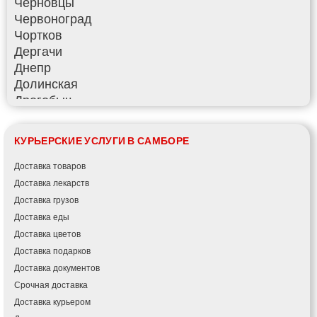
Черновцы
Червоноград
Чортков
Дергачи
Днепр
Долинская
Дрогобыч
Фастов
Фонтанка
КУРЬЕРСКИЕ УСЛУГИ В САМБОРЕ
Гадяч
Гатное
Доставка товаров
Глеваха
Доставка лекарств
Горишние Плавни
Доставка грузов
Гостомель
Доставка еды
Харьков
Доставка цветов
Херсон
Доставка подарков
Хмельницкий
Доставка документов
Хмельник
Срочная доставка
Ирпень
Доставка курьером
Ивано-Франковск