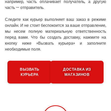
Погребы
например, часть оплачивает получатель, а другую
Покров
часть — отправитель.
Полтава
Прилуки
Следите как курьер выполняет ваш заказ в режиме
Путивль
онлайн. И не стоит беспокоится за ваше отправление,
Пятихатки
мы несем полную материальную ответственность
Раздельная
перед вами. Что бы создать доставку, нажмите на
Рени
кнопку ниже «Вызвать курьера» и заполните
Решетиловка
необходимые поля.
Ромны
Ровно
Рудное
ВЫЗВАТЬ
ДОСТАВКА ИЗ
Самбор
КУРЬЕРА
МАГАЗИНОВ
Счастливое
Шепетовка
Шостка
Шпола
Синельниково
Славута
Славутич