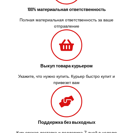
Украинка
Умань
100% материальная ответственность
Ужгород
Полная материальная ответственность за ваше
Узин
отправление
Васильков
Великие Лазы
Великий Омеляник
Верхнеднепровск
Винница
Винники
Выкуп товара курьером
Вишенки
Укажите, что нужно купить. Курьер быстро купит и
Вишневое
привезет вам
Вита-Почтовая
Волчинец
Вольнянск
Вознесенск
Вышгород
Яготин
Поддержка без выходных
Южное
Южноукраинск
Курьерская доставка и поддержка 7 дней в неделю