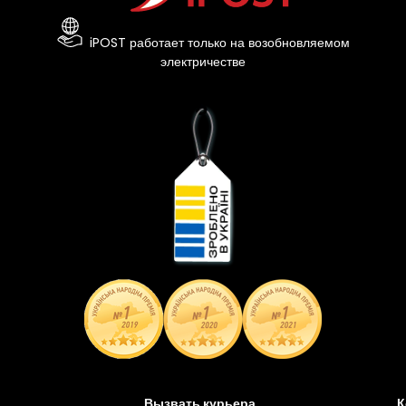
iPOST работает только на возобновляемом
электричестве
Вызвать курьера
К