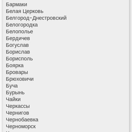
Бармаки
Белая Церковь
Белгород-Днестровский
Белогородка
Белополье
Бердичев
Богуслав
Борислав
Борисполь
Боярка
Бровары
Брюховичи
Буча
Бурынь
Чайки
Черкассы
Чернигов
Чернобаевка
Черноморск