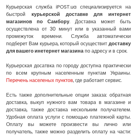
Нежин
Курьерская служба iPOST.ua специализируется на
Никитинцы
быстрой
курьерской доставке для интернет
Николаев
магазинов по Самбору
. Доставка может быть
Никополь
осуществлена от 30 минут или в указанный вами
Новоалександровка
промежуток времени. Служба автоматически
Новомосковск
подберет Вам курьера, который осуществит
доставку
Новоселки
для вашего инетернет магазина
по адресу и в срок.
Нововолынск
Обухов
Курьерская досатвка по городу доступна практически
Обуховка
по всем крупным населенным пунктам Украины.
Одесса
Перечень населеных пунктов
, где работает сервис.
Острог
Павлоград
Есть также дополнительные опции заказа: обратная
Переяслав
доставка, выкуп нужного вам товара в магазине и
Первомайск
доставка, также доставка нескольким получателем.
Песочин
Удобная оплата услуги с помощью платежной карты.
Петриков
Оплату вы можете произвести вы лично или
Петропавловская Борщаговка
Подгородное
получатель, также можно разделить оплату на части: