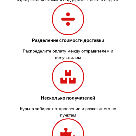
Запорожье
Заречаны
Зазимье
Здолбунов
Желтые Воды
Разделение стоимости доставки
Житомир
Змиев
Распределите оплату между отправителем и
Знаменка
получателем
Звенигородка
Звягель
Несколько получателей
Курьер забирает отправление и развозит его по
пунктам