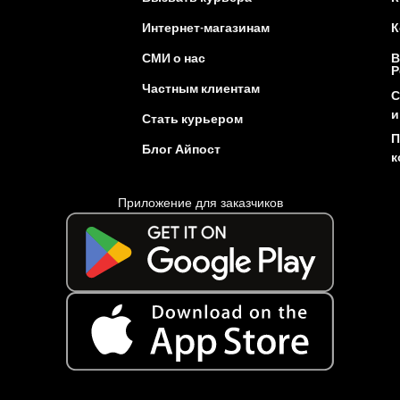
Интернет-магазинам
К
СМИ о нас
В
Р
Частным клиентам
С
и
Стать курьером
П
Блог Айпост
к
Приложение для заказчиков