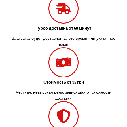
Слобожанское
Смела
Софиевская Борщаговка
Сокольники
Турбо доставка от 60 минут
Солоницевка
Староконстантинов
Ваш заказ будет доставлен за это время или указанное
Старые Петровцы
вами
Стебник
Стоянка
Стрый
Сумы
Светловодск
Стоимость от 95 грн
Святопетровское
Тальное
Честная, невысокая цена, зависящая от сложности
Тарасовка
доставки
Тернополь
Терновка
Трусковец
Тульчин