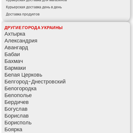
Курьерская доставка день в день
Доставка продуктов
Купить и доставить
ДРУГИЕ ГОРОДА УКРАИНЫ
Обратная доставка
Ахтырка
Быстрая курьерская доставка
Александрия
Доставка за 60 минут
Авангард
Доставить товар клиенту
Бабаи
Заказ еды на дом
Бахмач
АТБ доставка
Бармаки
Сильпо доставка
Белая Церковь
Варус доставка
Белгород-Днестровский
Ашан доставка
Белогородка
Белополье
Бердичев
Богуслав
Борислав
Борисполь
Боярка