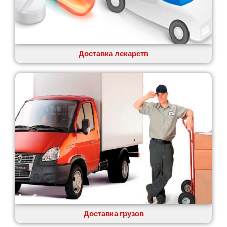
Коцюбинское
Конотоп
Коростень
Корсунь-Шевченковский
Костополь
Доставка лекарств
Ковель
Козин
Красноград
Кременчуг
Кременец
Кривой Рог
Кролевец
Кропивницкий
Крыховцы
Крюковщина
Крыжановка
Ладыжин
Лесники
Доставка грузов
Лиманка