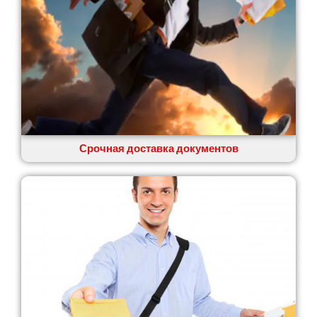
Сумы
Светловодск
Святопетровское
Тальное
Тарасовка
Тернополь
Терновка
Трусковец
Тульчин
Срочная доставка документов
Украинка
Умань
Ужгород
Узин
Васильков
Великие Лазы
Великий Омеляник
Верхнеднепровск
Винница
Винники