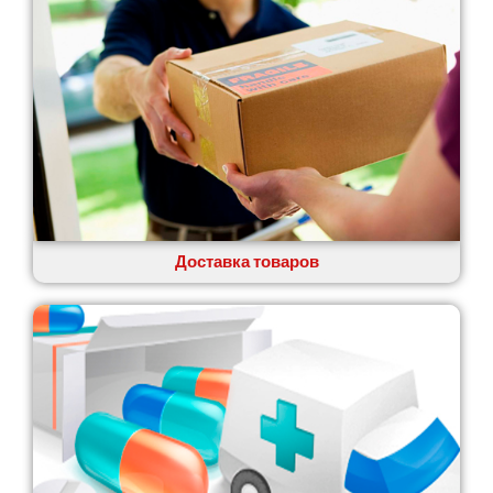
Глеваха
Горишние Плавни
Гостомель
Харьков
Херсон
Хмельницкий
Хмельник
Ирпень
Ивано-Франковск
Измаил
Доставка товаров
Кагарлык
Калуш
Каменец-Подольский
Каменка
Каменское
Канев
Казатин
Киев
Кобеляки