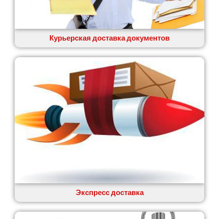
Вишенки
Вишневое
Вита-Почтовая
Волчинец
Курьерская доставка документов
Вольнянск
Вознесенск
Вышгород
Яготин
Южное
Южноукраинск
Запорожье
Заречаны
Зазимье
Здолбунов
Желтые Воды
Житомир
Змиев
Знаменка
Экспресс доставка
Звенигородка
Звягель