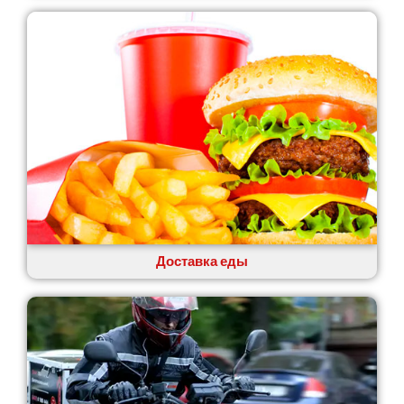
Лозовая
Лубны
Луцк
Лука-Мелешковская
Львов
Малин
Марганец
Миргород
Авангард
Нетешин
Нежин
Никитинцы
Николаев
Доставка еды
Никополь
Новоалександровка
Новомосковск
Новоселки
Нововолынск
Обухов
Обуховка