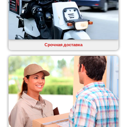
Одесса
Острог
Павлоград
Переяслав
Первомайск
Песочин
Петриков
Срочная доставка
Петропавловская Борщаговка
Подгородное
Погребы
Покров
Полтава
Прилуки
Путивль
Пятихатки
Раздельная
Рени
Решетиловка
Ромны