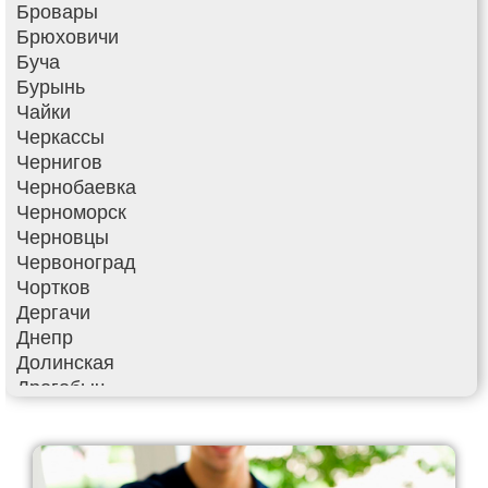
Бровары
Брюховичи
Буча
Бурынь
Чайки
Черкассы
Чернигов
Чернобаевка
Черноморск
Черновцы
Червоноград
Чортков
Дергачи
Днепр
Долинская
Дрогобыч
Фастов
Фонтанка
Гадяч
Гатное