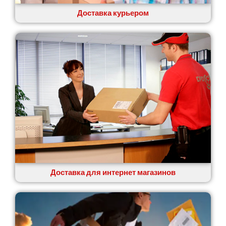
Ровно
Рудное
Доставка курьером
Самбор
Счастливое
Шепетовка
Шостка
Шпола
Синельниково
Славута
Славутич
Слобожанское
Смела
Софиевская Борщаговка
Сокольники
Солоницевка
Доставка для интернет магазинов
Староконстантинов
Старые Петровцы
Стебник
Стоянка
Стрый