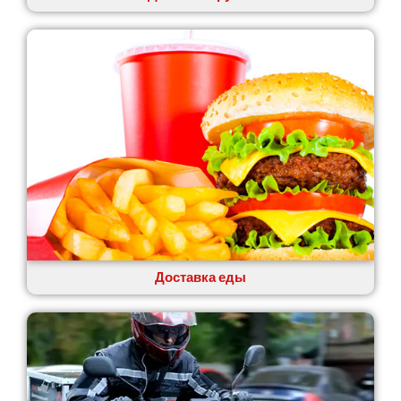
Лозовая
Лубны
Луцк
Лука-Мелешковская
Львов
Малин
Марганец
Миргород
Авангард
Нетешин
Нежин
Никитинцы
Николаев
Доставка еды
Никополь
Новоалександровка
Новомосковск
Новоселки
Нововолынск
Обухов