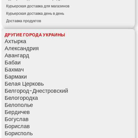
Курьерская доставка для магазинов
Курьерская доставка день в день
Доставка продуктов
Купить и доставить
ДРУГИЕ ГОРОДА УКРАИНЫ
Обратная доставка
Ахтырка
Быстрая курьерская доставка
Александрия
Доставка за 60 минут
Авангард
Доставить товар клиенту
Бабаи
Заказ еды на дом
Бахмач
АТБ доставка
Бармаки
Сильпо доставка
Белая Церковь
Варус доставка
Белгород-Днестровский
Ашан доставка
Белогородка
Белополье
Бердичев
Богуслав
Борислав
Борисполь