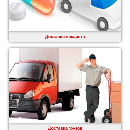
Кобеляки
Коцюбинское
Конотоп
Коростень
Корсунь-Шевченковский
Костополь
Доставка лекарств
Ковель
Козин
Красноград
Кременчуг
Кременец
Кривой Рог
Кролевец
Кропивницкий
Крыховцы
Крюковщина
Крыжановка
Ладыжин
Лесники
Доставка грузов
Лиманка