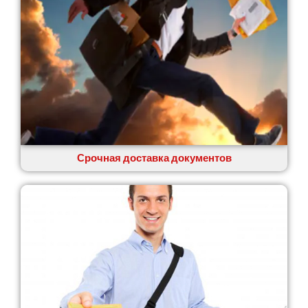
Стрый
Сумы
Светловодск
Святопетровское
Тальное
Тарасовка
Тернополь
Терновка
Трусковец
Тульчин
Срочная доставка документов
Украинка
Умань
Ужгород
Узин
Васильков
Великие Лазы
Великий Омеляник
Верхнеднепровск
Винница
Винники