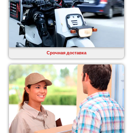
Обуховка
Одесса
Острог
Павлоград
Переяслав
Первомайск
Песочин
Петриков
Срочная доставка
Петропавловская Борщаговка
Подгородное
Погребы
Покров
Полтава
Прилуки
Путивль
Пятихатки
Раздельная
Рени
Решетиловка
Ромны