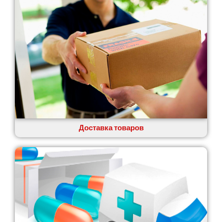
Гатное
Глеваха
Горишние Плавни
Гостомель
Харьков
Херсон
Хмельницкий
Хмельник
Ирпень
Ивано-Франковск
Измаил
Доставка товаров
Кагарлык
Калуш
Каменец-Подольский
Каменка
Каменское
Канев
Казатин
Киев