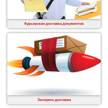
Вишенки
Вишневое
Вита-Почтовая
Волчинец
Курьерская доставка документов
Вольнянск
Вознесенск
Вышгород
Яготин
Южное
Южноукраинск
Запорожье
Заречаны
Зазимье
Здолбунов
Желтые Воды
Житомир
Змиев
Знаменка
Экспресс доставка
Звенигородка