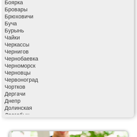
Боярка
Бровары
Брюховичи
Буча
Бурынь
Чайки
Черкассы
Чернигов
Чернобаевка
Черноморск
Черновцы
Червоноград
Чортков
Дергачи
Днепр
Долинская
Дрогобыч
Фастов
Фонтанка
Гадяч