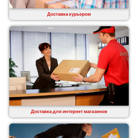
Ровно
Рудное
Доставка курьером
Самбор
Счастливое
Шепетовка
Шостка
Шпола
Синельниково
Славута
Славутич
Слобожанское
Смела
Софиевская Борщаговка
Сокольники
Солоницевка
Доставка для интернет магазинов
Староконстантинов
Старые Петровцы
Стебник
Стоянка