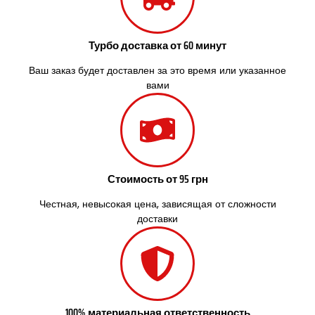
Софиевская Борщаговка
Сокольники
Солоницевка
Турбо доставка от 60 минут
Староконстантинов
Старые Петровцы
Ваш заказ будет доставлен за это время или указанное
Стебник
вами
Стоянка
Стрый
Сумы
Светловодск
Святопетровское
Стоимость от 95 грн
Тальное
Тарасовка
Честная, невысокая цена, зависящая от сложности
Тернополь
доставки
Терновка
Трусковец
Тульчин
Украинка
Умань
Ужгород
100% материальная ответственность