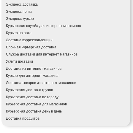
Калуш
Экспресс доставка
Каменец-Подольский
Экспресс почта
Каменка
Экспресс курьер
Каменское
Курьерская служба для интернет магазинов
Канев
Курьер на авто
Казатин
Доставка корреспонденции
Киев
Срочная курьерская доставка
Кобеляки
Коцюбинское
Служба доставки для интернет магазинов
Конотоп
Услуги доставки
Коростень
Доставка из интернет магазинов
Корсунь-Шевченковский
Курьер для интернет магазина
Костополь
Доставка товаров из интернет магазинов
Ковель
Курьерская доставка грузов
Козин
Курьерская доставка по городу
Красноград
Курьерская доставка для магазинов
Кременчуг
Курьерская доставка день в день
Кременец
Доставка продуктов
Кривой Рог
Купить и доставить
Кролевец
Обратная доставка