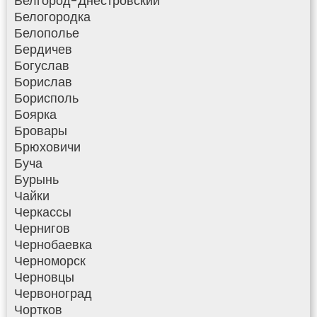
Белгород-Днестровский
Белогородка
Белополье
Бердичев
Богуслав
Борислав
Борисполь
Боярка
Бровары
Брюховичи
Буча
Бурынь
Чайки
Черкассы
Чернигов
Чернобаевка
Черноморск
Черновцы
Червоноград
Чортков