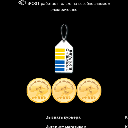
iPOST работает только на возобновляемом
электричестве
Вызвать курьера
К
Интернет-магазинам
К