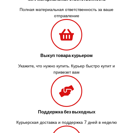
Узин
Полная материальная ответственность за ваше
Васильков
отправление
Великие Лазы
Великий Омеляник
Верхнеднепровск
Винница
Винники
Вишенки
Выкуп товара курьером
Вишневое
Вита-Почтовая
Укажите, что нужно купить. Курьер быстро купит и
привезет вам
Волчинец
Вольнянск
Вознесенск
Вышгород
Яготин
Южное
Поддержка без выходных
Южноукраинск
Запорожье
Курьерская доставка и поддержка 7 дней в неделю
Заречаны