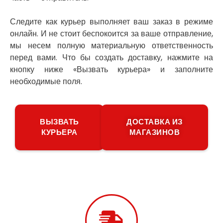
Прилуки
Путивль
Следите как курьер выполняет ваш заказ в режиме
Пятихатки
онлайн. И не стоит беспокоится за ваше отправление,
Раздельная
мы несем полную материальную ответственность
Рени
перед вами. Что бы создать доставку, нажмите на
Решетиловка
кнопку ниже «Вызвать курьера» и заполните
Ромны
необходимые поля.
Ровно
Рудное
Самбор
Счастливое
ВЫЗВАТЬ
ДОСТАВКА ИЗ
КУРЬЕРА
МАГАЗИНОВ
Шепетовка
Шостка
Шпола
Синельниково
Славута
Славутич
Слобожанское
Смела