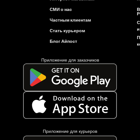
СМИ о нас
В
Р
Частным клиентам
С
и
Стать курьером
П
Блог Айпост
к
Приложение для заказчиков
Приложение для курьеров