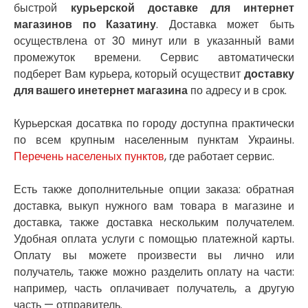
Николаев
быстрой
курьерской доставке для интернет
Никополь
магазинов по Казатину
. Доставка может быть
Новоалександровка
осуществлена от 30 минут или в указанный вами
Новомосковск
промежуток времени. Сервис автоматически
Новоселки
подберет Вам курьера, который осуществит
доставку
Нововолынск
для вашего инетернет магазина
по адресу и в срок.
Обухов
Обуховка
Курьерская досатвка по городу доступна практически
Одесса
по всем крупным населенным пунктам Украины.
Острог
Перечень населеных пунктов
, где работает сервис.
Павлоград
Переяслав
Есть также дополнительные опции заказа: обратная
Первомайск
доставка, выкуп нужного вам товара в магазине и
Песочин
доставка, также доставка нескольким получателем.
Петриков
Петропавловская Борщаговка
Удобная оплата услуги с помощью платежной карты.
Подгородное
Оплату вы можете произвести вы лично или
Погребы
получатель, также можно разделить оплату на части:
Покров
например, часть оплачивает получатель, а другую
Полтава
часть — отправитель.