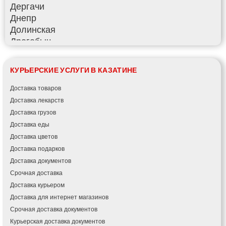
Дергачи
Днепр
Долинская
Дрогобыч
Фастов
Фонтанка
КУРЬЕРСКИЕ УСЛУГИ В КАЗАТИНЕ
Гадяч
Гатное
Доставка товаров
Глеваха
Доставка лекарств
Горишние Плавни
Доставка грузов
Гостомель
Доставка еды
Харьков
Доставка цветов
Херсон
Доставка подарков
Хмельницкий
Доставка документов
Хмельник
Срочная доставка
Ирпень
Доставка курьером
Ивано-Франковск
Доставка для интернет магазинов
Измаил
Срочная доставка документов
Кагарлык
Курьерская доставка документов