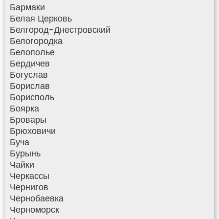
Бармаки
Белая Церковь
Белгород-Днестровский
Белогородка
Белополье
Бердичев
Богуслав
Борислав
Борисполь
Боярка
Бровары
Брюховичи
Буча
Бурынь
Чайки
Черкассы
Чернигов
Чернобаевка
Черноморск