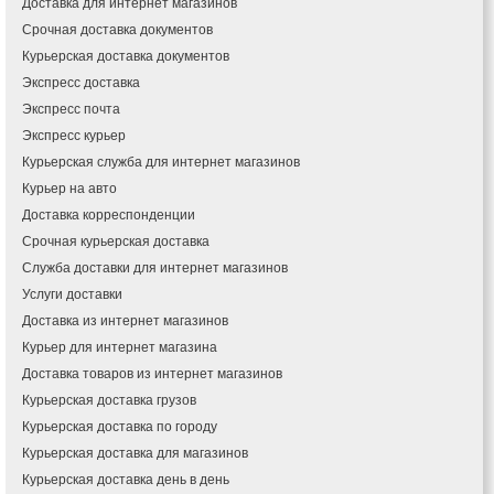
Доставка для интернет магазинов
Измаил
Срочная доставка документов
Кагарлык
Курьерская доставка документов
Калуш
Экспресс доставка
Каменец-Подольский
Экспресс почта
Каменка
Экспресс курьер
Каменское
Курьерская служба для интернет магазинов
Канев
Курьер на авто
Казатин
Доставка корреспонденции
Киев
Срочная курьерская доставка
Кобеляки
Коцюбинское
Служба доставки для интернет магазинов
Конотоп
Услуги доставки
Коростень
Доставка из интернет магазинов
Корсунь-Шевченковский
Курьер для интернет магазина
Костополь
Доставка товаров из интернет магазинов
Ковель
Курьерская доставка грузов
Козин
Курьерская доставка по городу
Красноград
Курьерская доставка для магазинов
Кременчуг
Курьерская доставка день в день