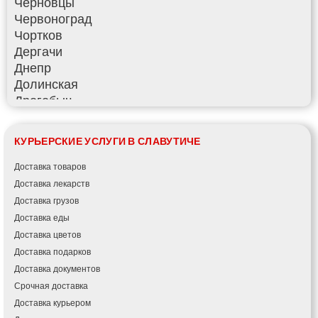
Черновцы
Червоноград
Чортков
Дергачи
Днепр
Долинская
Дрогобыч
Фастов
Фонтанка
КУРЬЕРСКИЕ УСЛУГИ В СЛАВУТИЧЕ
Гадяч
Гатное
Доставка товаров
Глеваха
Доставка лекарств
Горишние Плавни
Доставка грузов
Гостомель
Доставка еды
Харьков
Доставка цветов
Херсон
Доставка подарков
Хмельницкий
Доставка документов
Хмельник
Срочная доставка
Ирпень
Доставка курьером
Ивано-Франковск