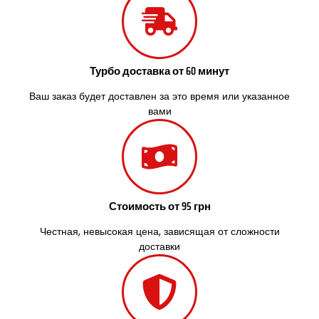
Слобожанское
Смела
Софиевская Борщаговка
Сокольники
Турбо доставка от 60 минут
Солоницевка
Староконстантинов
Ваш заказ будет доставлен за это время или указанное
Старые Петровцы
вами
Стебник
Стоянка
Стрый
Сумы
Светловодск
Стоимость от 95 грн
Святопетровское
Тальное
Честная, невысокая цена, зависящая от сложности
Тарасовка
доставки
Тернополь
Терновка
Трусковец
Тульчин