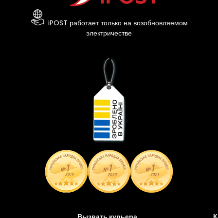
iPOST работает только на возобновляемом
электричестве
Вызвать курьера
К