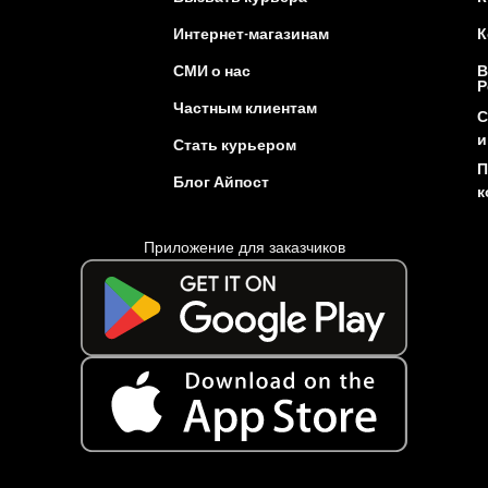
Интернет-магазинам
К
СМИ о нас
В
Р
Частным клиентам
С
и
Стать курьером
П
Блог Айпост
к
Приложение для заказчиков