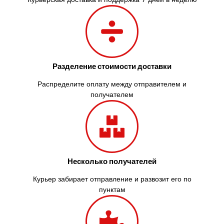
Запорожье
Заречаны
Зазимье
Здолбунов
Желтые Воды
Разделение стоимости доставки
Житомир
Змиев
Распределите оплату между отправителем и
Знаменка
получателем
Звенигородка
Звягель
Несколько получателей
Курьер забирает отправление и развозит его по
пунктам