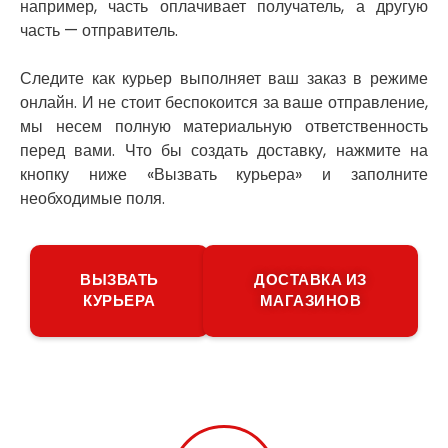
Погребы
например, часть оплачивает получатель, а другую
Покров
часть — отправитель.
Полтава
Прилуки
Следите как курьер выполняет ваш заказ в режиме
Путивль
онлайн. И не стоит беспокоится за ваше отправление,
Пятихатки
мы несем полную материальную ответственность
Раздельная
перед вами. Что бы создать доставку, нажмите на
Рени
кнопку ниже «Вызвать курьера» и заполните
Решетиловка
необходимые поля.
Ромны
Ровно
Рудное
ВЫЗВАТЬ
ДОСТАВКА ИЗ
Самбор
КУРЬЕРА
МАГАЗИНОВ
Счастливое
Шепетовка
Шостка
Шпола
Синельниково
Славута
Славутич