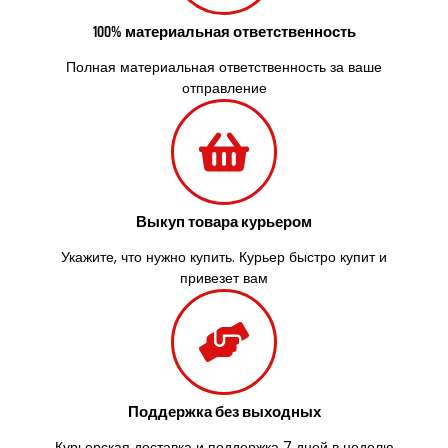
Украинка
Умань
100% материальная ответственность
Ужгород
Полная материальная ответственность за ваше
Узин
отправление
Васильков
Великие Лазы
Великий Омеляник
Верхнеднепровск
Винница
Винники
Выкуп товара курьером
Вишенки
Укажите, что нужно купить. Курьер быстро купит и
Вишневое
привезет вам
Вита-Почтовая
Волчинец
Вольнянск
Вознесенск
Вышгород
Яготин
Поддержка без выходных
Южное
Южноукраинск
Курьерская доставка и поддержка 7 дней в неделю