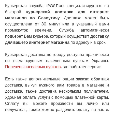
Нежин
Курьерская служба iPOST.ua специализируется на
Никитинцы
быстрой
курьерской доставке для интернет
Николаев
магазинов по Славутичу
. Доставка может быть
Никополь
осуществлена от 30 минут или в указанный вами
Новоалександровка
промежуток времени. Служба автоматически
Новомосковск
подберет Вам курьера, который осуществит
доставку
Новоселки
для вашего инетернет магазина
по адресу и в срок.
Нововолынск
Обухов
Курьерская досатвка по городу доступна практически
Обуховка
по всем крупным населенным пунктам Украины.
Одесса
Перечень населеных пунктов
, где работает сервис.
Острог
Павлоград
Есть также дополнительные опции заказа: обратная
Переяслав
доставка, выкуп нужного вам товара в магазине и
Первомайск
доставка, также доставка нескольким получателем.
Песочин
Удобная оплата услуги с помощью платежной карты.
Петриков
Оплату вы можете произвести вы лично или
Петропавловская Борщаговка
Подгородное
получатель, также можно разделить оплату на части: